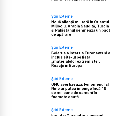
Știri Externe
Nouă alianță militară în Orientul
Mijlociu. Arabia Saudită, Turcia
și Pakistanul semnează un pact
de apărare
Știri Externe
Belarus a interzis Euronews și a
inclus site-ul pe lista
„materialelor extremiste”.
Reacții în Europa
Știri Externe
ONU avertizează: Fenomenul El
Niño ar putea împinge încă 49
de milioane de oameni în
foamete acută
Știri Externe
Iranul și Omanul au convenit