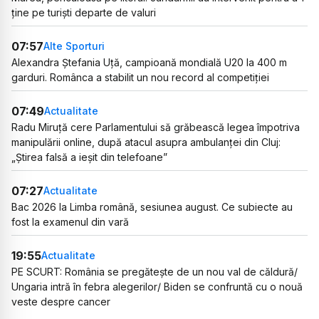
ține pe turiști departe de valuri
07:57
Alte Sporturi
Alexandra Ștefania Uță, campioană mondială U20 la 400 m
garduri. Românca a stabilit un nou record al competiției
07:49
Actualitate
Radu Miruță cere Parlamentului să grăbească legea împotriva
manipulării online, după atacul asupra ambulanței din Cluj:
„Știrea falsă a ieșit din telefoane”
07:27
Actualitate
Bac 2026 la Limba română, sesiunea august. Ce subiecte au
fost la examenul din vară
19:55
Actualitate
PE SCURT: România se pregătește de un nou val de căldură/
Ungaria intră în febra alegerilor/ Biden se confruntă cu o nouă
veste despre cancer