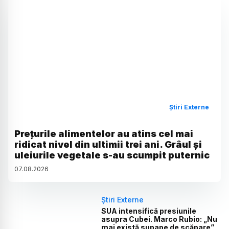
Știri Externe
Prețurile alimentelor au atins cel mai
ridicat nivel din ultimii trei ani. Grâul și
uleiurile vegetale s-au scumpit puternic
07
.
08
.
2026
Știri Externe
SUA intensifică presiunile
asupra Cubei. Marco Rubio: „Nu
mai există supape de scăpare”