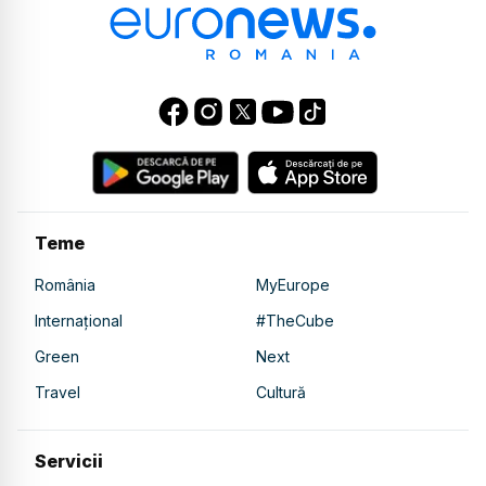
Teme
România
MyEurope
Internațional
#TheCube
Green
Next
Travel
Cultură
Servicii