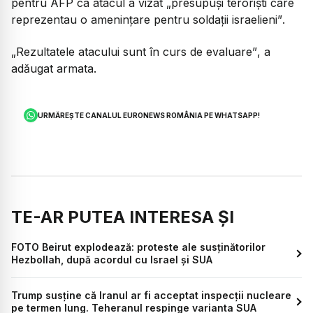
pentru AFP ca atacul a vizat
„presupuși teroriști care
reprezentau o amenințare pentru soldații israelieni”
.
„Rezultatele atacului sunt în curs de evaluare”
, a
adăugat armata.
URMĂREȘTE CANALUL EURONEWS ROMÂNIA PE WHATSAPP!
TE-AR PUTEA INTERESA ȘI
FOTO Beirut explodează: proteste ale susținătorilor
Hezbollah, după acordul cu Israel și SUA
Trump susține că Iranul ar fi acceptat inspecții nucleare
pe termen lung. Teheranul respinge varianta SUA