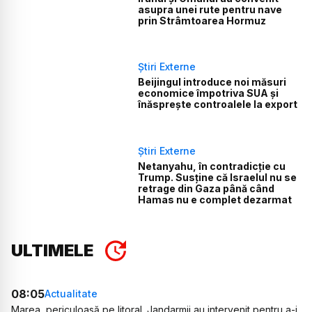
asupra unei rute pentru nave
prin Strâmtoarea Hormuz
Știri Externe
Beijingul introduce noi măsuri
economice împotriva SUA și
înăsprește controalele la export
Știri Externe
Netanyahu, în contradicție cu
Trump. Susține că Israelul nu se
retrage din Gaza până când
Hamas nu e complet dezarmat
ULTIMELE
08:05
Actualitate
Marea, periculoasă pe litoral. Jandarmii au intervenit pentru a-i