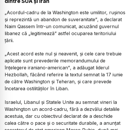
dintre SUA și Iran
„Acordul-cadru de la Washington este umilitor, rușinos
și reprezintă un abandon de suveranitate”
, a declarat
Naim Qassem într-un comunicat, acuzând guvernul
libanez că
„legitimează”
astfel ocuparea teritoriului
țării.
„Acest acord este nul și neavenit, și cele care trebuie
aplicate sunt prevederile memorandumului de
înțelegere iraniano-american”
, a adăugat liderul
Hezbollah, făcând referire la textul semnat la 17 iunie
de către Washington și Teheran, și care prevede
încetarea ostilităților în Liban.
Israelul, Libanul și Statele Unite au semnat vineri la
Washington un acord-cadru, fără a dezvălui detaliile
acestuia, dar cu obiectivul declarat de a deschide
calea către o pace și o securitate durabile, a anunțat
secretarul de stat american Marco Rubio, după mai