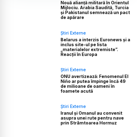
Nouă alianță militară în Orientul
Mijlociu. Arabia Saudită, Turcia
și Pakistanul semnează un pact
de apărare
Știri Externe
Belarus a interzis Euronews și a
inclus site-ul pe lista
„materialelor extremiste”.
Reacții în Europa
Știri Externe
ONU avertizează: Fenomenul El
Niño ar putea împinge încă 49
de milioane de oameni în
foamete acută
Știri Externe
Iranul și Omanul au convenit
asupra unei rute pentru nave
prin Strâmtoarea Hormuz