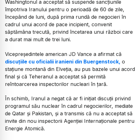
Washingtonul a acceptat să suspende sancțiunile
împotriva Iranului pentru o perioadă de 60 de zile,
începând de luni, după prima rundă de negocieri în
cadrul unui acord de pace incipient, convenit
săptămâna trecută, privind încetarea unui război care
a durat mai mult de trei luni.
Vicepreședintele american JD Vance a afirmat că
discuțiile cu oficialii iranieni din Buergenstock,
o
stațiune montană din Elveția, au pus bazele unui acord
final și că Teheranul a acceptat să permită
reîntoarcerea inspectorilor nucleari în țară.
În schimb, Iranul a negat că ar fi inițiat discuții privind
programul său nuclear în cadrul negocierilor, mediate
de Qatar și Pakistan, și a transmis că nu a acceptat să
invite din nou inspectorii Agenției Internaționale pentru
Energie Atomică.