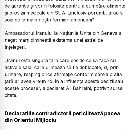
de garanție și vor fi folosite pentru a cumpăra alimente
și provizii medicale din SUA, „inclusiv porumb, grâu și
soia de la marii noștri fermieri americani”.
Ambasadorul Iranului la Națiunile Unite din Geneva a
negat marți dimineață existența unei astfel de
înțelegeri.
„Iranul este singura țară care decide ce să facă cu
activele sale, care urmează să fie deblocate, și, prin
urmare, resping orice afirmație conform căreia o altă
țară ar avea vreun rol în a influența aceste decizii sau
aceste procese”,
a declarat Ali Bahreini, potrivit sursei
citate.
Declarațiile contradictorii periclitează pacea
din Orientul Mijlociu