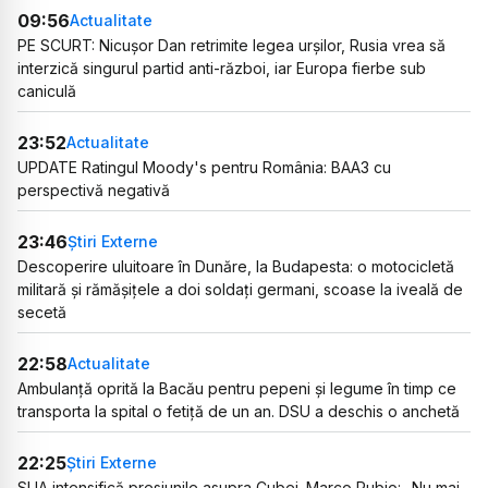
09:56
Actualitate
PE SCURT: Nicușor Dan retrimite legea urșilor, Rusia vrea să
interzică singurul partid anti-război, iar Europa fierbe sub
caniculă
23:52
Actualitate
UPDATE Ratingul Moody's pentru România: BAA3 cu
perspectivă negativă
23:46
Știri Externe
Descoperire uluitoare în Dunăre, la Budapesta: o motocicletă
militară și rămășițele a doi soldați germani, scoase la iveală de
secetă
22:58
Actualitate
Ambulanță oprită la Bacău pentru pepeni și legume în timp ce
transporta la spital o fetiță de un an. DSU a deschis o anchetă
22:25
Știri Externe
SUA intensifică presiunile asupra Cubei. Marco Rubio: „Nu mai