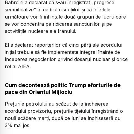
Bahreini a declarat că s-au înregistrat „progrese
semnificative” în cadrul discuțiilor și că în zilele
următoare vor fi înființate două grupuri de lucru care
se vor concentra pe ridicarea sancțiunilor și pe
activitățile nucleare ale Iranului.
El a declarat reporterilor că cinci părți ale acordului
inițial trebuie să fie implementate integral înainte de
începerea negocierilor privind dosarul nuclear și orice
rol al AIEA.
Cum decontează politic Trump eforturile de
pace din Orientul Mijlociu
Prețurile petrolului au scăzut de la încheierea
acordului provizoriu, prețurile țițeiului înregistrând o
nouă scădere marți, după ce luni se închiseseră cu
3% mai jos.