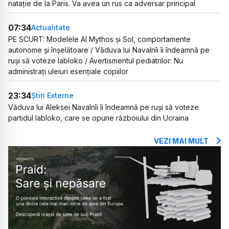
natație de la Paris. Va avea un rus ca adversar principal
07:34
Actualitate
PE SCURT: Modelele AI Mythos și Sol, comportamente
autonome și înșelătoare / Văduva lui Navalnîi îi îndeamnă pe
ruși să voteze Iabloko / Avertismentul pediatrilor: Nu
administrați uleiuri esențiale copiilor
23:34
Știri Externe
Văduva lui Aleksei Navalnîi îi îndeamnă pe ruși să voteze
partidul Iabloko, care se opune războiului din Ucraina
VEZI MAI MULT