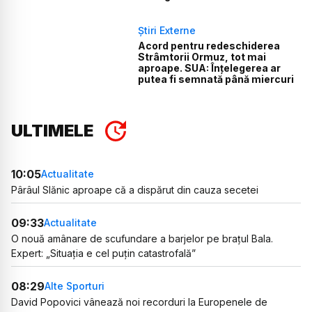
Știri Externe
Acord pentru redeschiderea
Strâmtorii Ormuz, tot mai
aproape. SUA: Înțelegerea ar
putea fi semnată până miercuri
ULTIMELE
10:05
Actualitate
Pârâul Slănic aproape că a dispărut din cauza secetei
09:33
Actualitate
O nouă amânare de scufundare a barjelor pe brațul Bala.
Expert: „Situația e cel puțin catastrofală”
08:29
Alte Sporturi
David Popovici vânează noi recorduri la Europenele de