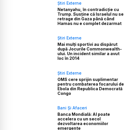
Știri Externe
Netanyahu, în contradicție cu
Trump. Susține că Israelul nu se
retrage din Gaza până când
Hamas nu e complet dezarmat
Știri Externe
Mai mulți sportivi au dispărut
după Jocurile Commonwealth-
ului. Un incident similar a avut
loc în 2014
Știri Externe
OMS cere sprijin suplimentar
pentru combaterea focarului de
Ebola din Republica Democrată
Congo
Bani Și Afaceri
Banca Mondială: AI poate
accelera cu un secol
dezvoltarea economiilor
emergente