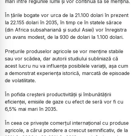
mari între regiunile lumii și vor continua să se mențină.
În țările bogate vor urca de la 21.100 dolari în prezent
la 22.155 dolari în 2035, în timp ce în statele sărace
(din Africa subsahariană și sudul Asiei) vor înregistra
un avans modest, de la 930 de dolari la 1.100 dolari.
Prețurile produselor agricole se vor menține stabile
sau vor scădea, dar autorii studiului subliniază că
acest lucru nu va influența posibilele variații, așa cum
a demonstrat experiența istorică, marcată de episoade
de volatilitate.
În pofida creșterii productivității și îmbunătățirii
eficienței, emisiile de gaze cu efect de seră vor fi cu
6,5% mai mari în 2035.
În ceea ce privește comerțul internațional cu produse
agricole, a cărui pondere a crescut semnificativ, de la