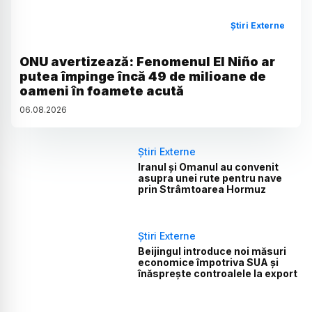
Știri Externe
ONU avertizează: Fenomenul El Niño ar
putea împinge încă 49 de milioane de
oameni în foamete acută
06
.
08
.
2026
Știri Externe
Iranul și Omanul au convenit
asupra unei rute pentru nave
prin Strâmtoarea Hormuz
Știri Externe
Beijingul introduce noi măsuri
economice împotriva SUA și
înăsprește controalele la export