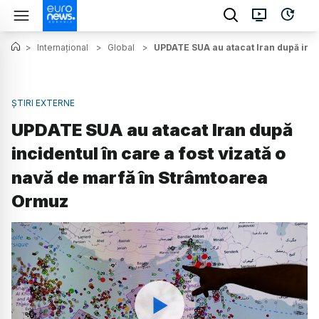
>
Internațional
>
Global
>
UPDATE SUA au atacat Iran după inci
ȘTIRI EXTERNE
UPDATE SUA au atacat Iran după
incidentul în care a fost vizată o
navă de marfă în Strâmtoarea
Ormuz