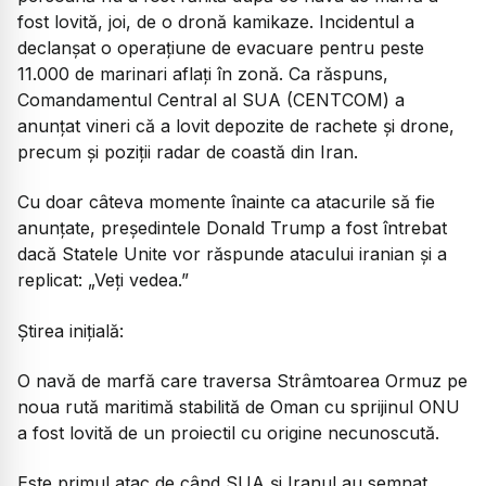
fost lovită, joi, de o dronă kamikaze. Incidentul a
declanșat o operațiune de evacuare pentru peste
11.000 de marinari aflați în zonă. Ca răspuns,
Comandamentul Central al SUA (CENTCOM) a
anunțat vineri că a lovit depozite de rachete și drone,
precum și poziții radar de coastă din Iran.
Cu doar câteva momente înainte ca atacurile să fie
anunțate, președintele Donald Trump a fost întrebat
dacă Statele Unite vor răspunde atacului iranian și a
replicat:
„Veți vedea.”
Știrea inițială:
O navă de marfă care traversa Strâmtoarea Ormuz pe
noua rută maritimă stabilită de Oman cu sprijinul ONU
a fost lovită de un proiectil cu origine necunoscută.
Este primul atac de când SUA şi Iranul au semnat