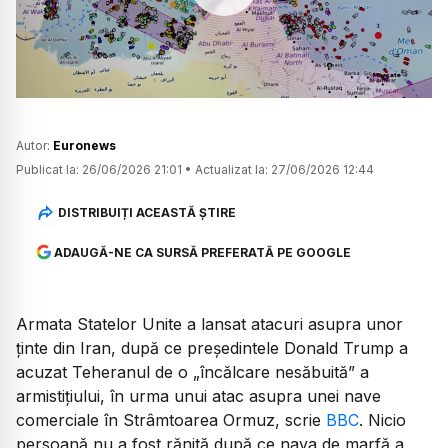
Watch
Autor:
Euronews
Publicat la:
26/06/2026 21:01
•
Actualizat la:
27/06/2026 12:44
DISTRIBUIȚI ACEASTĂ ȘTIRE
ADAUGĂ-NE CA SURSĂ PREFERATĂ PE GOOGLE
Armata Statelor Unite a lansat atacuri asupra unor
ținte din Iran, după ce președintele Donald Trump a
acuzat Teheranul de o „încălcare nesăbuită” a
armistițiului, în urma unui atac asupra unei nave
comerciale în Strâmtoarea Ormuz, scrie
BBC
. Nicio
persoană nu a fost rănită după ce nava de marfă a