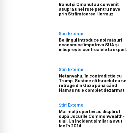
Iranul și Omanul au convenit
asupra unei rute pentru nave
prin Strâmtoarea Hormuz
Știri Externe
Beijingul introduce noi măsuri
economice împotriva SUA și
înăsprește controalele la export
Știri Externe
Netanyahu, în contradicție cu
Trump. Susține că Israelul nu se
retrage din Gaza până când
Hamas nu e complet dezarmat
Știri Externe
Mai mulți sportivi au dispărut
după Jocurile Commonwealth-
ului. Un incident similar a avut
loc în 2014