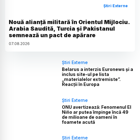
Știri Externe
Nouă alianță militară în Orientul Mijlociu.
Arabia Saudită, Turcia și Pakistanul
semnează un pact de apărare
07
.
08
.
2026
Știri Externe
Belarus a interzis Euronews și a
inclus site-ul pe lista
„materialelor extremiste”.
Reacții în Europa
Știri Externe
ONU avertizează: Fenomenul El
Niño ar putea împinge încă 49
de milioane de oameni în
foamete acută
Știri Externe