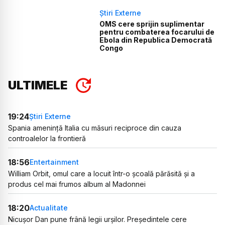
Știri Externe
OMS cere sprijin suplimentar
pentru combaterea focarului de
Ebola din Republica Democrată
Congo
ULTIMELE
19:24
Știri Externe
Spania amenință Italia cu măsuri reciproce din cauza
controalelor la frontieră
18:56
Entertainment
William Orbit, omul care a locuit într-o școală părăsită și a
produs cel mai frumos album al Madonnei
18:20
Actualitate
Nicușor Dan pune frână legii urșilor. Președintele cere