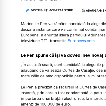
Publicat la:
07/07/2026 19:03
DISTRIBUIȚI ACEASTĂ ȘTIRE
ADAUGĂ-NE 
Marine Le Pen va rămâne candidată la alegerile 
decizii a instanței care i-a confirmat condamna
Europene, a anunțat lidera partidului Adunarea 
televiziune TF1, transmite
Euronews.com
.
Le Pen spune că își va dovedi nevinovăția
„În această seară, sunt candidată la alegerile pr
adăugând că va sesiza Curtea de Casație, cea ma
toate căile de atac disponibile pentru a-mi pute
Le Pen a precizat că recursul la Curtea de Cas
instanță, prin care a fost condamnată la patru a
în purtarea unei brățări electronice, la interdicți
amenzi de 100.000 de euro.