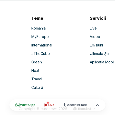
Teme
Servicii
România
Live
MyEurope
Video
Internațional
Emisiuni
#TheCube
Ultimele Știri
Green
Aplicația Mobil
Next
Travel
Cultură
WhatsApp
Live
Accesibilitate
Copyright © euronews
2026
-
Română