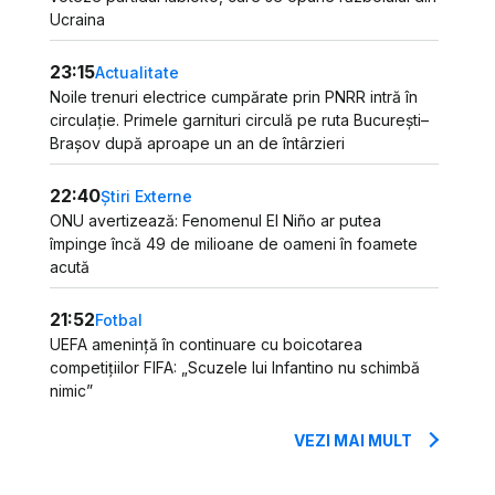
Ucraina
23:15
Actualitate
Noile trenuri electrice cumpărate prin PNRR intră în
circulație. Primele garnituri circulă pe ruta București–
Brașov după aproape un an de întârzieri
22:40
Știri Externe
ONU avertizează: Fenomenul El Niño ar putea
împinge încă 49 de milioane de oameni în foamete
acută
21:52
Fotbal
UEFA amenință în continuare cu boicotarea
competițiilor FIFA: „Scuzele lui Infantino nu schimbă
nimic”
VEZI MAI MULT