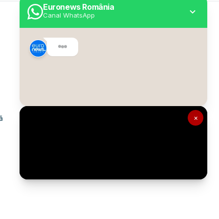
Euronews România
Canal WhatsApp
Utile
Despre Euronews
Declarație accesibilitate
Politica Cookie
Politica de confidențialitate
×
ă
Formular de contact
Transparență în utilizarea AI
Gestionați preferințele