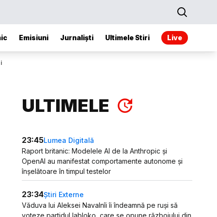
ic
Emisiuni
Jurnaliști
Ultimele Stiri
Live
i
ULTIMELE
23:45
Lumea Digitală
Raport britanic: Modelele AI de la Anthropic și
OpenAI au manifestat comportamente autonome și
înșelătoare în timpul testelor
23:34
Știri Externe
Văduva lui Aleksei Navalnîi îi îndeamnă pe ruși să
voteze partidul Iabloko, care se opune războiului din