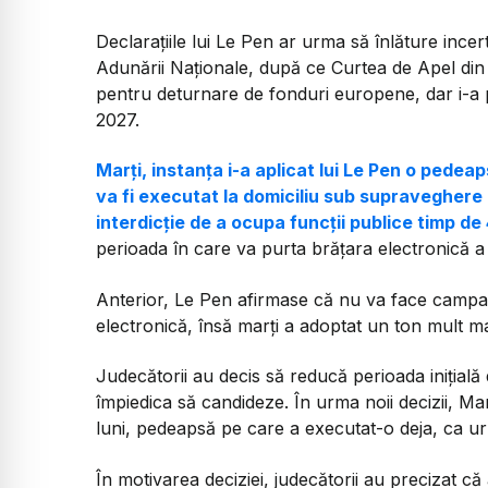
Declarațiile lui Le Pen ar urma să înlăture incertitu
Adunării Naționale, după ce Curtea de Apel din
pentru deturnare de fonduri europene, dar i-a p
2027.
Marți, instanța i-a aplicat lui Le Pen o pedeap
va fi executat la domiciliu sub supraveghere
interdicție de a ocupa funcții publice timp de
perioada în care va purta brățara electronică a
Anterior, Le Pen afirmase că nu va face campan
electronică, însă marți a adoptat un ton mult m
Judecătorii au decis să reducă perioada inițială d
împiedica să candideze. În urma noii decizii, Ma
luni, pedeapsă pe care a executat-o deja, ca urm
În motivarea deciziei, judecătorii au precizat că