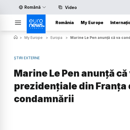
Română
Video
România
My Europe
Internați
>
My Europe
>
Europa
>
Marine Le Pen anunță că va candi
ȘTIRI EXTERNE
Marine Le Pen anunță că 
prezidențiale din Franța 
condamnării