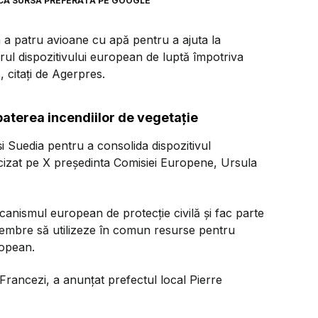
CA SURSĂ PREFERATĂ PE GOOGLE
a patru avioane cu apă pentru a ajuta la
rul dispozitivului european de luptă împotriva
, citați de Agerpres.
aterea incendiilor de vegetație
și Suedia pentru a consolida dispozitivul
cizat pe X președinta Comisiei Europene, Ursula
anismul european de protecție civilă și fac parte
embre să utilizeze în comun resurse pentru
ropean.
 Francezi, a anunțat prefectul local Pierre