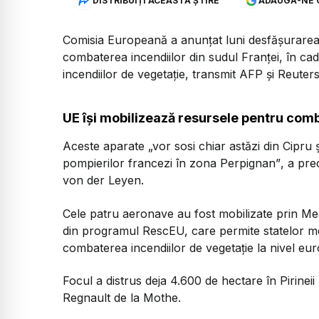
DISTRIBUIȚI ACEASTĂ ȘTIRE
ADAUGĂ-NE 
Comisia Europeană a anunțat luni desfășurarea 
combaterea incendiilor din sudul Franței, în cad
incendiilor de vegetație, transmit AFP și Reuters
UE își mobilizează resursele pentru comb
Aceste aparate
„vor sosi chiar astăzi din Cipru 
pompierilor francezi în zona Perpignan”
, a pre
von der Leyen.
Cele patru aeronave au fost mobilizate prin Mec
din programul RescEU, care permite statelor m
combaterea incendiilor de vegetație la nivel eu
Focul a distrus deja 4.600 de hectare în Pirineii
Regnault de la Mothe.