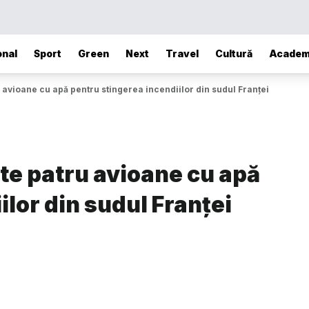
onal
Sport
Green
Next
Travel
Cultură
Academ
avioane cu apă pentru stingerea incendiilor din sudul Franței
te patru avioane cu apă
lor din sudul Franței