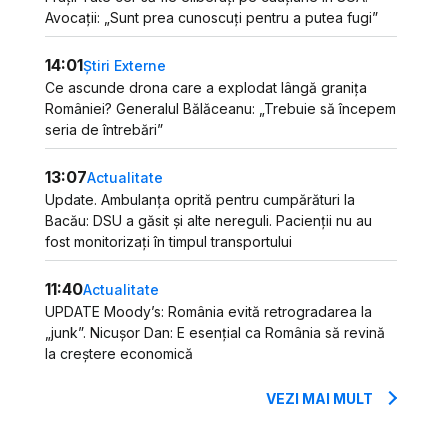
Avocații: „Sunt prea cunoscuți pentru a putea fugi”
14:01
Știri Externe
Ce ascunde drona care a explodat lângă granița
României? Generalul Bălăceanu: „Trebuie să începem
seria de întrebări”
13:07
Actualitate
Update. Ambulanța oprită pentru cumpărături la
Bacău: DSU a găsit și alte nereguli. Pacienții nu au
fost monitorizați în timpul transportului
11:40
Actualitate
UPDATE Moody’s: România evită retrogradarea la
„junk”. Nicușor Dan: E esențial ca România să revină
la creștere economică
VEZI MAI MULT