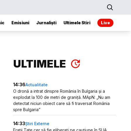
ic
Emisiuni
Jurnaliști
Ultimele Stiri
Live
ULTIMELE
14:36
Actualitate
O dronă a intrat dinspre România în Bulgaria și a
explodat la 100 de metri de graniță. MApN: „Nu am
detectat niciun obiect care să fi traversat România
spre Bulgaria”
14:33
Știri Externe
Frații Tate cer să fie eliberați pe cauțiune în SUA.