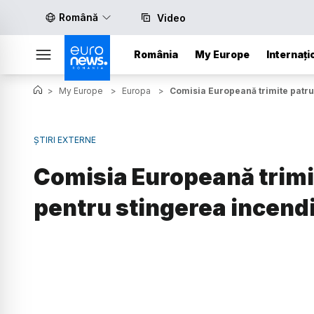
Română
Video
România
My Europe
Internați
>
My Europe
>
Europa
>
Comisia Europeană trimite patru 
ȘTIRI EXTERNE
Comisia Europeană trimi
pentru stingerea incendii