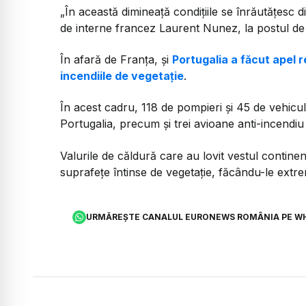
„În această dimineață condițiile se înrăutățesc d
de interne francez Laurent Nunez, la postul de 
În afară de Franța, și
Portugalia a făcut apel 
incendiile de vegetație
.
În acest cadru, 118 de pompieri și 45 de vehicul
Portugalia, precum și trei avioane anti-incendiu 
Valurile de căldură care au lovit vestul continen
suprafețe întinse de vegetație, făcându-le extre
URMĂREȘTE CANALUL EURONEWS ROMÂNIA PE W