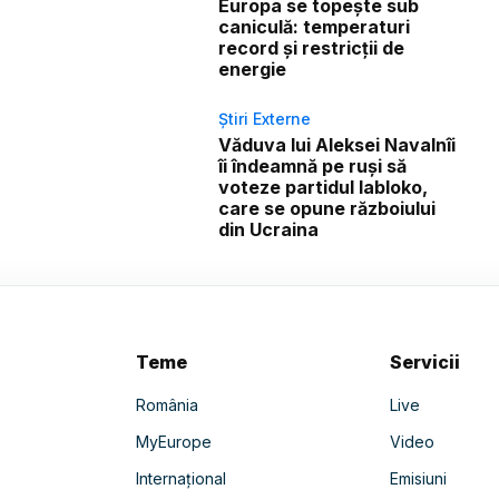
Europa se topește sub
caniculă: temperaturi
record și restricții de
energie
Știri Externe
Văduva lui Aleksei Navalnîi
îi îndeamnă pe ruși să
voteze partidul Iabloko,
care se opune războiului
din Ucraina
Teme
Servicii
România
Live
MyEurope
Video
Internațional
Emisiuni