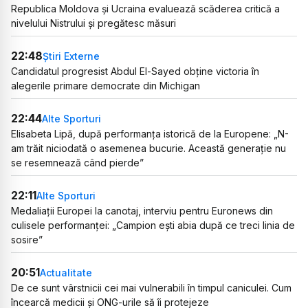
Republica Moldova și Ucraina evaluează scăderea critică a
nivelului Nistrului și pregătesc măsuri
22:48
Știri Externe
Candidatul progresist Abdul El-Sayed obține victoria în
alegerile primare democrate din Michigan
22:44
Alte Sporturi
Elisabeta Lipă, după performanța istorică de la Europene: „N-
am trăit niciodată o asemenea bucurie. Această generație nu
se resemnează când pierde”
22:11
Alte Sporturi
Medaliații Europei la canotaj, interviu pentru Euronews din
culisele performanței: „Campion ești abia după ce treci linia de
sosire”
20:51
Actualitate
De ce sunt vârstnicii cei mai vulnerabili în timpul caniculei. Cum
încearcă medicii și ONG-urile să îi protejeze