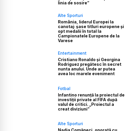
linia de sosire”
Alte Sporturi
România, liderul Europei la
canotaj: șase titluri europene și
opt medalii în total la
Campionatele Europene de la
Varese
Entertainment
Cristiano Ronaldo și Georgina
Rodriguez pregătesc în secret
nunta anului. Unde ar putea
avea loc marele eveniment
Fotbal
Infantino renunță la proiectul de
investiții private al FIFA după
valul de critici. „Proiectul a
creat diviziuni”
Alte Sporturi
Nadia Comăneci, onorată cu