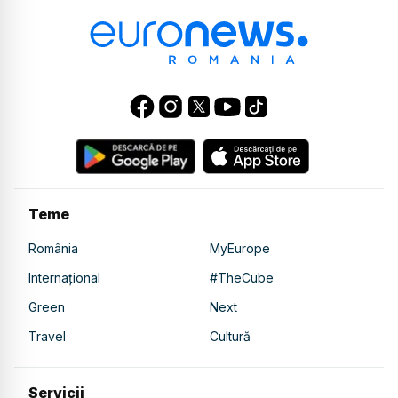
Teme
România
MyEurope
Internațional
#TheCube
Green
Next
Travel
Cultură
Servicii