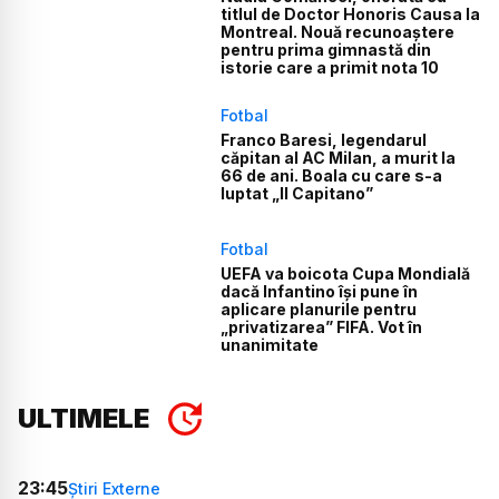
titlul de Doctor Honoris Causa la
Montreal. Nouă recunoaștere
pentru prima gimnastă din
istorie care a primit nota 10
Fotbal
Franco Baresi, legendarul
căpitan al AC Milan, a murit la
66 de ani. Boala cu care s-a
luptat „Il Capitano”
Fotbal
UEFA va boicota Cupa Mondială
dacă Infantino își pune în
aplicare planurile pentru
„privatizarea” FIFA. Vot în
unanimitate
ULTIMELE
23:45
Știri Externe