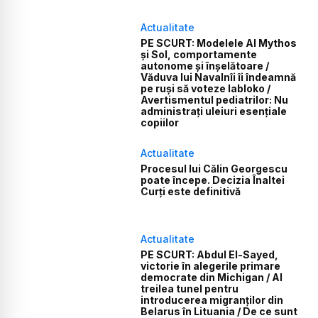
Actualitate
PE SCURT: Modelele AI Mythos
și Sol, comportamente
autonome și înșelătoare /
Văduva lui Navalnîi îi îndeamnă
pe ruși să voteze Iabloko /
Avertismentul pediatrilor: Nu
administrați uleiuri esențiale
copiilor
Actualitate
Procesul lui Călin Georgescu
poate începe. Decizia Înaltei
Curți este definitivă
Actualitate
PE SCURT: Abdul El-Sayed,
victorie în alegerile primare
democrate din Michigan / Al
treilea tunel pentru
introducerea migranților din
Belarus în Lituania / De ce sunt