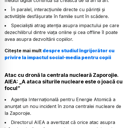
mediul digital continuă să crească de la an la an.
În paralel, interacțiunile directe cu părinții și
activitățile desfășurate în familie sunt în scădere.
Specialiștii atrag atenția asupra impactului pe care
dezechilibrul dintre viața online și cea offline îl poate
avea asupra dezvoltării copiilor.
Citește mai mult
despre studiul îngrijorător cu
privire la impactul social-media pentru copii
Atac cu dronă la centrala nucleară Zaporojie.
AIEA: „A ataca siturile nucleare este o joacă cu
focul”
Agenția Internațională pentru Energie Atomică a
anunțat un nou incident în zona centralei nucleare de
la Zaporojie.
Directorul AIEA a avertizat că orice atac asupra