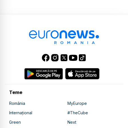
Teme
România
MyEurope
Internațional
#TheCube
Green
Next