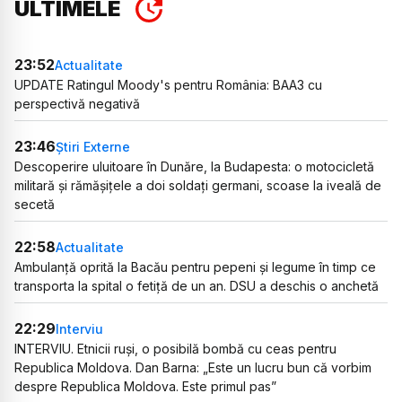
ULTIMELE
23:52
Actualitate
UPDATE Ratingul Moody's pentru România: BAA3 cu
perspectivă negativă
23:46
Știri Externe
Descoperire uluitoare în Dunăre, la Budapesta: o motocicletă
militară și rămășițele a doi soldați germani, scoase la iveală de
secetă
22:58
Actualitate
Ambulanță oprită la Bacău pentru pepeni și legume în timp ce
transporta la spital o fetiță de un an. DSU a deschis o anchetă
22:29
Interviu
INTERVIU. Etnicii ruși, o posibilă bombă cu ceas pentru
Republica Moldova. Dan Barna: „Este un lucru bun că vorbim
despre Republica Moldova. Este primul pas”