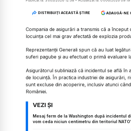
Publicat la:
31/05/2026 12:38
•
Actualizat la:
01/06/2026 09:19
DISTRIBUIȚI ACEASTĂ ȘTIRE
ADAUGĂ-NE 
Compania de asigurări a transmis că a început 
locuința cel mai grav afectată de explozia pro
Reprezentanții Generali spun că au luat legătura 
suferi pagube și au efectuat o primă evaluare la 
Asigurătorul subliniază că incidentul se află în 
de locuință. În practica industriei de asigurări, 
sunt excluse din acoperire, inclusiv atunci când
României.
Mesaj ferm de la Washington după incidentul din
vom ceda niciun centimetru din teritoriul NATO