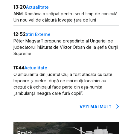
13:20
Actualitate
ANM: România a scăpat pentru scurt timp de caniculă.
Un nou val de căldură lovește țara de luni
12:52
Știri Externe
Péter Magyar îl propune președinte al Ungariei pe
judecătorul înlăturat de Viktor Orban de la șefia Curții
Supreme
11:44
Actualitate
O ambulanță din județul Cluj a fost atacată cu bâte,
topoare și pietre, după ce mai mulți localnici au
crezut că echipajul face parte din așa-numita
„ambulanță neagră care fură copii”.
VEZI MAI MULT