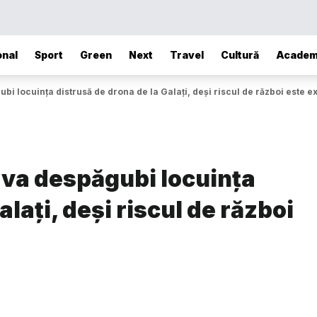
onal
Sport
Green
Next
Travel
Cultură
Academ
i locuința distrusă de drona de la Galați, deși riscul de război este ex
 va despăgubi locuința
lați, deși riscul de război