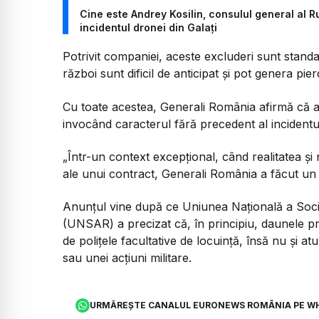
Cine este Andrey Kosilin, consulul general al 
incidentul dronei din Galați
Potrivit companiei, aceste excluderi sunt standa
război sunt dificil de anticipat și pot genera pi
Cu toate acestea, Generali România afirmă că a 
invocând caracterul fără precedent al incidentul
„Într-un context excepțional, când realitatea și 
ale unui contract, Generali România a făcut un 
Anunțul vine după ce Uniunea Națională a Socie
(UNSAR) a precizat că, în principiu, daunele p
de polițele facultative de locuință, însă nu și a
sau unei acțiuni militare.
URMĂREȘTE CANALUL EURONEWS ROMÂNIA PE W