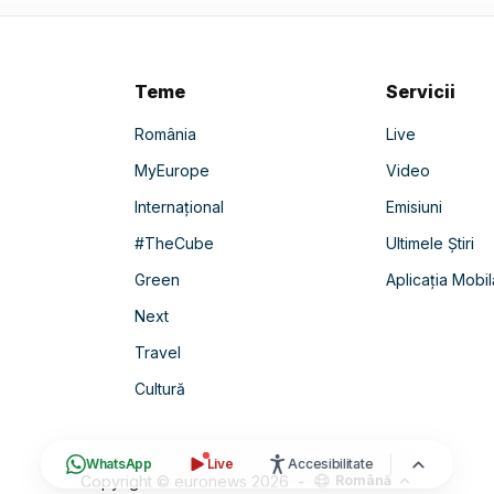
Teme
Servicii
România
Live
MyEurope
Video
Internațional
Emisiuni
#TheCube
Ultimele Știri
Green
Aplicația Mobil
Next
Travel
Cultură
WhatsApp
Live
Accesibilitate
Copyright © euronews
2026
-
Română