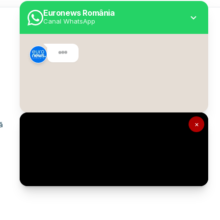
Euronews România
Canal WhatsApp
Utile
Despre Euronews
Declarație accesibilitate
Politica Cookie
Politica de confidențialitate
×
ă
Formular de contact
Transparență în utilizarea AI
Gestionați preferințele