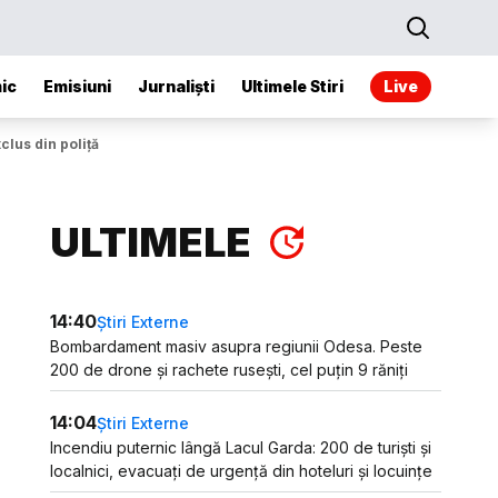
ic
Emisiuni
Jurnaliști
Ultimele Stiri
Live
clus din poliță
ULTIMELE
14:40
Știri Externe
Bombardament masiv asupra regiunii Odesa. Peste
200 de drone și rachete rusești, cel puțin 9 răniți
14:04
Știri Externe
Incendiu puternic lângă Lacul Garda: 200 de turiști și
localnici, evacuați de urgență din hoteluri și locuințe