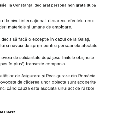
Rusiei la Constanța, declarat persona non grata după
rd la nivel internațional, deoarece efectele unui
erderi materiale și umane de amploare.
decis să facă o excepție în cazul de la Galați,
ui și nevoia de sprijin pentru persoanele afectate.
nevoia de solidaritate depășesc limitele obișnuite
pas în plus”, transmite compania.
tăților de Asigurare și Reasigurare din România
rovocate de căderea unor obiecte sunt acoperite
tunci când cauza este asociată unui act de război
HATSAPP!