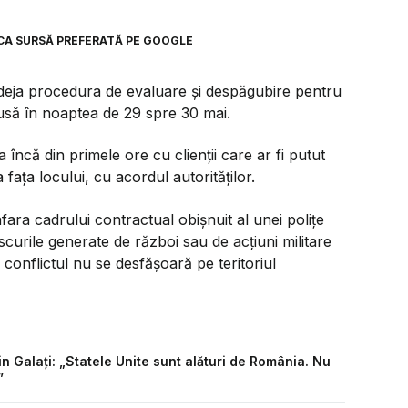
CA SURSĂ PREFERATĂ PE GOOGLE
deja procedura de evaluare și despăgubire pentru
dusă în noaptea de 29 spre 30 mai.
încă din primele ore cu clienții care ar fi putut
fața locului, cu acordul autorităților.
afara cadrului contractual obișnuit al unei polițe
riscurile generate de război sau de acțiuni militare
 conflictul nu se desfășoară pe teritoriul
 Galați: „Statele Unite sunt alături de România. Nu
”