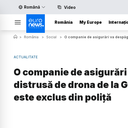
Română
Video
România
My Europe
Internați
>
România
>
Social
>
O companie de asigurări va despăgub
ACTUALITATE
O companie de asigurări
distrusă de drona de la Ga
este exclus din poliță