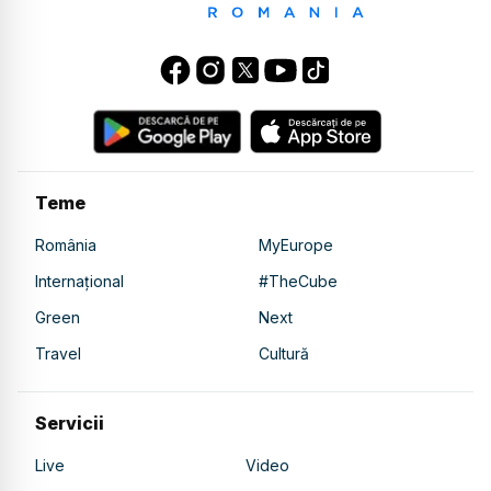
Teme
România
MyEurope
Internațional
#TheCube
Green
Next
Travel
Cultură
Servicii
Live
Video