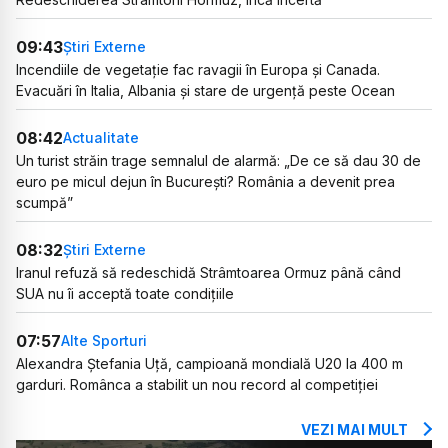
09:43
Știri Externe
Incendiile de vegetație fac ravagii în Europa și Canada.
Evacuări în Italia, Albania și stare de urgență peste Ocean
08:42
Actualitate
Un turist străin trage semnalul de alarmă: „De ce să dau 30 de
euro pe micul dejun în București? România a devenit prea
scumpă”
08:32
Știri Externe
Iranul refuză să redeschidă Strâmtoarea Ormuz până când
SUA nu îi acceptă toate condițiile
07:57
Alte Sporturi
Alexandra Ștefania Uță, campioană mondială U20 la 400 m
garduri. Românca a stabilit un nou record al competiției
VEZI MAI MULT