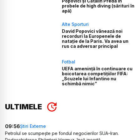
Popovici și Cătălin Preda în
probele de high diving (sărituri în
apă)
Alte Sporturi
David Popovici vânează noi
recorduri la Europenele de
natație de la Paris. Va avea un
rus ca adversar principal
Fotbal
UEFA amenință în continuare cu
boicotarea competițiilor FIFA:
„Scuzele lui Infantino nu
schimbă nimic”
ULTIMELE
09:56
Știri Externe
Petrolul se scumpește pe fondul negocierilor SUA–Iran.
Redeschiderea Strâmtorii Hormuz, încă incertă