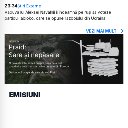
23:34
Știri Externe
Văduva lui Aleksei Navalnîi îi îndeamnă pe ruși să voteze
partidul Iabloko, care se opune războiului din Ucraina
VEZI MAI MULT
EMISIUNI