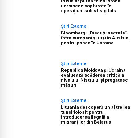
Rusia ar putea folosi drone
ucrainene capturate în
operațiuni sub steag fals
Știri Externe
Bloomberg: „Discuții secrete”
între europeni și ruși în Austria,
pentru pacea în Ucraina
Știri Externe
Republica Moldova și Ucraina
evaluează scăderea critică a
nivelului Nistrului și pregătesc
măsuri
Știri Externe
Lituania descoperă un al treilea
tunel folosit pentru
introducerea ilegală a
migranților din Belarus