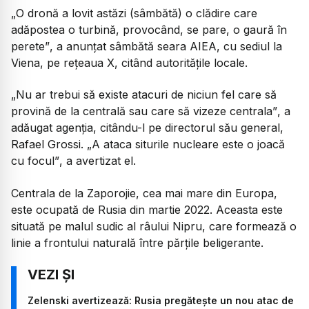
„O dronă a lovit astăzi (sâmbătă) o clădire care
adăpostea o turbină, provocând, se pare, o gaură în
perete”
, a anunțat sâmbătă seara AIEA, cu sediul la
Viena, pe rețeaua X, citând autoritățile locale.
„Nu ar trebui să existe atacuri de niciun fel care să
provină de la centrală sau care să vizeze centrala”
, a
adăugat agenția, citându-l pe directorul său general,
Rafael Grossi.
„A ataca siturile nucleare este o joacă
cu focul”
, a avertizat el.
Centrala de la Zaporojie, cea mai mare din Europa,
este ocupată de Rusia din martie 2022. Aceasta este
situată pe malul sudic al râului Nipru, care formează o
linie a frontului naturală între părțile beligerante.
Zelenski avertizează: Rusia pregătește un nou atac de