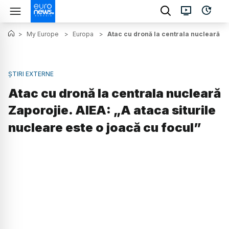
>
My Europe
>
Europa
>
Atac cu dronă la centrala nucleară Za
ȘTIRI EXTERNE
Atac cu dronă la centrala nucleară
Zaporojie. AIEA: „A ataca siturile
nucleare este o joacă cu focul”