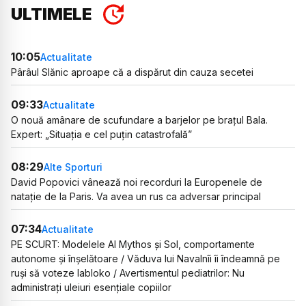
ULTIMELE
10:05
Actualitate
Pârâul Slănic aproape că a dispărut din cauza secetei
09:33
Actualitate
O nouă amânare de scufundare a barjelor pe brațul Bala.
Expert: „Situația e cel puțin catastrofală”
08:29
Alte Sporturi
David Popovici vânează noi recorduri la Europenele de
natație de la Paris. Va avea un rus ca adversar principal
07:34
Actualitate
PE SCURT: Modelele AI Mythos și Sol, comportamente
autonome și înșelătoare / Văduva lui Navalnîi îi îndeamnă pe
ruși să voteze Iabloko / Avertismentul pediatrilor: Nu
administrați uleiuri esențiale copiilor