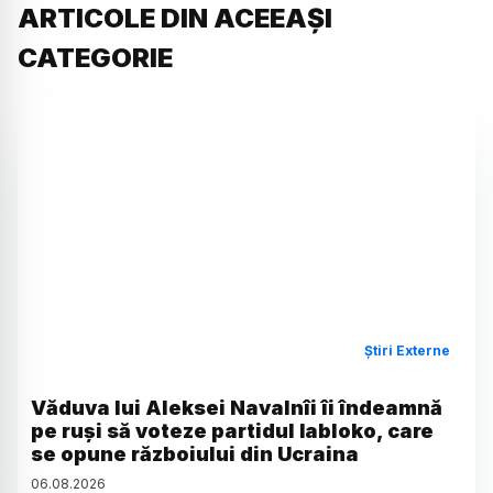
ARTICOLE DIN ACEEAȘI
CATEGORIE
Știri Externe
Văduva lui Aleksei Navalnîi îi îndeamnă
pe ruși să voteze partidul Iabloko, care
se opune războiului din Ucraina
06
.
08
.
2026