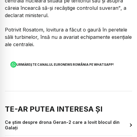
centrală nucleara situată pe teritoriul său și asupra
căreia încearcă să-și recâștige controlul suveran”
, a
declarat ministerul.
Potrivit Rosatom, lovitura a făcut o gaură în peretele
sălii turbinelor, însă nu a avariat echipamente esențiale
ale centralei.
URMĂREȘTE CANALUL EURONEWS ROMÂNIA PE WHATSAPP!
TE-AR PUTEA INTERESA ȘI
Ce știm despre drona Geran-2 care a lovit blocul din
Galați