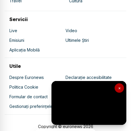
Travel
Cultură
Servicii
Live
Video
Emisiuni
Ultimele Știri
Aplicația Mobilă
Utile
Despre Euronews
Declarație accesibilitate
Politica Cookie
Politica de confidențialitate
×
Formular de contact
Transparență în utilizarea AI
Gestionați preferințele
Copyright © euronews
2026