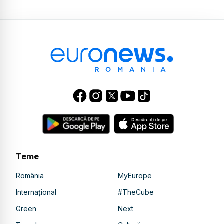
Teme
România
MyEurope
Internațional
#TheCube
Green
Next