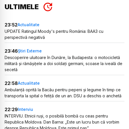
ULTIMELE
23:52
Actualitate
UPDATE Ratingul Moody's pentru România: BAA3 cu
perspectivă negativă
23:46
Știri Externe
Descoperire uluitoare în Dunăre, la Budapesta: o motocicletă
militară și rămășițele a doi soldați germani, scoase la iveală de
secetă
22:58
Actualitate
Ambulanță oprită la Bacău pentru pepeni și legume în timp ce
transporta la spital o fetiță de un an. DSU a deschis o anchetă
22:29
Interviu
INTERVIU. Etnicii ruși, o posibilă bombă cu ceas pentru
Republica Moldova. Dan Barna: „Este un lucru bun că vorbim
despre Republica Moldova. Este primul pas”