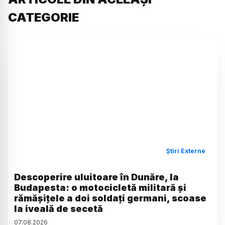
CATEGORIE
Știri Externe
Descoperire uluitoare în Dunăre, la
Budapesta: o motocicletă militară și
rămășițele a doi soldați germani, scoase
la iveală de secetă
07
.
08
.
2026