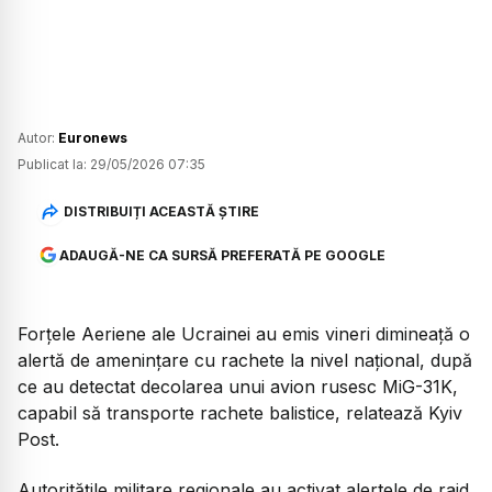
Autor:
Euronews
Publicat la:
29/05/2026 07:35
DISTRIBUIȚI ACEASTĂ ȘTIRE
ADAUGĂ-NE CA SURSĂ PREFERATĂ PE GOOGLE
Forțele Aeriene ale Ucrainei au emis vineri dimineață o
alertă de amenințare cu rachete la nivel național, după
ce au detectat decolarea unui avion rusesc MiG-31K,
capabil să transporte rachete balistice, relatează Kyiv
Post.
Autoritățile militare regionale au activat alertele de raid