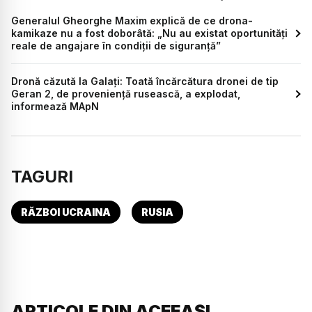
Generalul Gheorghe Maxim explică de ce drona-
kamikaze nu a fost doborâtă: „Nu au existat oportunități
reale de angajare în condiții de siguranță”
Dronă căzută la Galați: Toată încărcătura dronei de tip
Geran 2, de proveniență rusească, a explodat,
informează MApN
TAGURI
RĂZBOI UCRAINA
RUSIA
ARTICOLE DIN ACEEAȘI