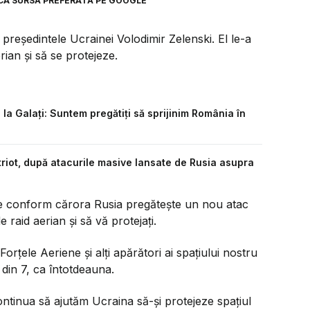
CA SURSĂ PREFERATĂ PE GOOGLE
președintele Ucrainei Volodimir Zelenski. El le-a
rian și să se protejeze.
la Galați: Suntem pregătiți să sprijinim România în
triot, după atacurile masive lansate de Rusia asupra
ete conform cărora Rusia pregătește un nou atac
e raid aerian și să vă protejați.
Forțele Aeriene și alți apărători ai spațiului nostru
 din 7, ca întotdeauna.
ontinua să ajutăm Ucraina să-și protejeze spațiul