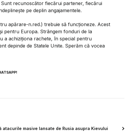
. Sunt recunoscător fiecărui partener, fiecărui
și îndeplinește pe deplin angajamentele.
ntru apărare-n.red.) trebuie să funcționeze. Acest
t și pentru Europa. Strângem fonduri de la
tru a achiziționa rachete, în special pentru
icient depinde de Statele Unite. Sperăm că vocea
HATSAPP!
pă atacurile masive lansate de Rusia asupra Kievului