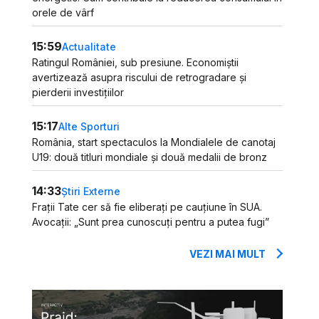
orele de vârf
15:59
Actualitate
Ratingul României, sub presiune. Economiștii
avertizează asupra riscului de retrogradare și
pierderii investițiilor
15:17
Alte Sporturi
România, start spectaculos la Mondialele de canotaj
U19: două titluri mondiale și două medalii de bronz
14:33
Știri Externe
Frații Tate cer să fie eliberați pe cauțiune în SUA.
Avocații: „Sunt prea cunoscuți pentru a putea fugi”
VEZI MAI MULT