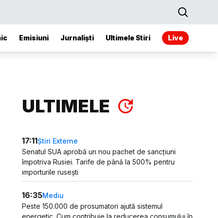
ic
Emisiuni
Jurnaliști
Ultimele Stiri
Live
ULTIMELE
17:11
Știri Externe
Senatul SUA aprobă un nou pachet de sancțiuni
împotriva Rusiei. Tarife de până la 500% pentru
importurile rusești
16:35
Mediu
Peste 150.000 de prosumatori ajută sistemul
energetic. Cum contribuie la reducerea consumului în