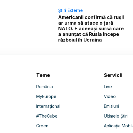
Știri Externe
Americanii confirmă că rușii
ar urma să atace o țară
NATO. E aceeași sursă care
a anunțat că Rusia începe
războiul în Ucraina
Teme
Servicii
România
Live
MyEurope
Video
Internațional
Emisiuni
#TheCube
Ultimele Știri
Green
Aplicația Mobil