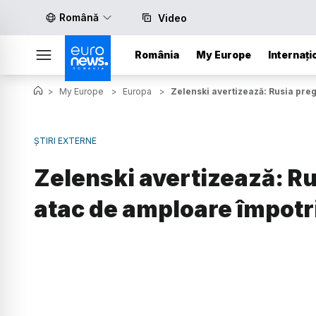
Română
Video
România
My Europe
Internați
>
My Europe
>
Europa
>
Zelenski avertizează: Rusia pre
ȘTIRI EXTERNE
Zelenski avertizează: R
atac de amploare împotr