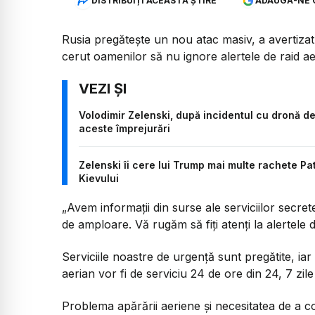
DISTRIBUIȚI ACEASTĂ ȘTIRE
ADAUGĂ-NE 
Rusia pregătește un nou atac masiv, a avertizat 
cerut oamenilor să nu ignore alertele de raid ae
Volodimir Zelenski, după incidentul cu dronă de 
aceste împrejurări
Zelenski îi cere lui Trump mai multe rachete Pa
Kievului
„Avem informații din surse ale serviciilor secr
de amploare. Vă rugăm să fiți atenți la alertele d
Serviciile noastre de urgență sunt pregătite, iar 
aerian vor fi de serviciu 24 de ore din 24, 7 zile
Problema apărării aeriene și necesitatea de a c