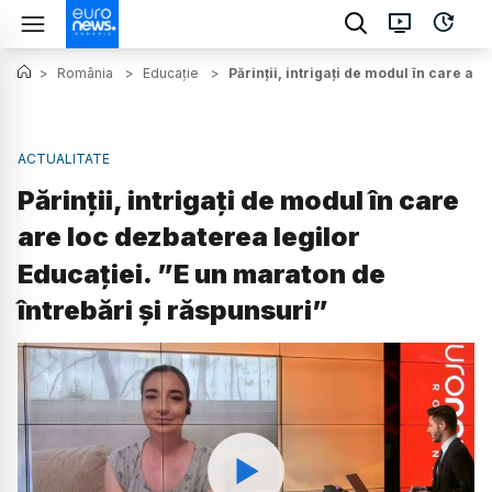
>
România
>
Educație
>
Părinții, intrigați de modul în care ar
ACTUALITATE
Părinții, intrigați de modul în care
are loc dezbaterea legilor
Educației. ”E un maraton de
întrebări și răspunsuri”