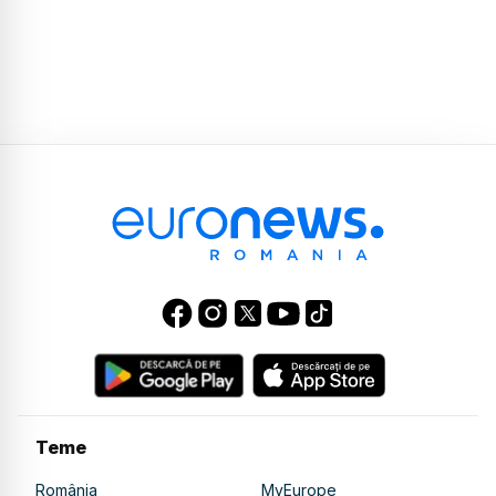
Teme
România
MyEurope