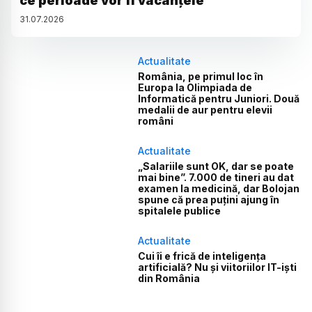
ce perioade vor fi vacanțele
31
.
07
.
2026
Actualitate
România, pe primul loc în
Europa la Olimpiada de
Informatică pentru Juniori. Două
medalii de aur pentru elevii
români
Actualitate
„Salariile sunt OK, dar se poate
mai bine”. 7.000 de tineri au dat
examen la medicină, dar Bolojan
spune că prea puțini ajung în
spitalele publice
Actualitate
Cui îi e frică de inteligența
artificială? Nu și viitoriilor IT-iști
din România