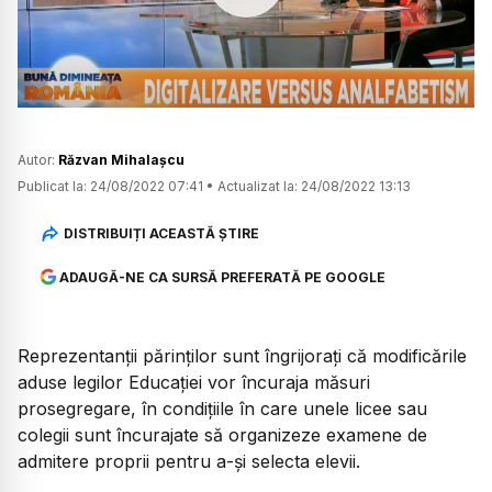
Watch
Autor:
Răzvan Mihalașcu
Publicat la:
24/08/2022 07:41
•
Actualizat la:
24/08/2022 13:13
DISTRIBUIȚI ACEASTĂ ȘTIRE
ADAUGĂ-NE CA SURSĂ PREFERATĂ PE GOOGLE
Reprezentanții părinților sunt îngrijorați că modificările
aduse legilor Educației vor încuraja măsuri
prosegregare, în condițiile în care unele licee sau
colegii sunt încurajate să organizeze examene de
admitere proprii pentru a-și selecta elevii.