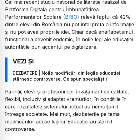
Cel mai recent studiu național de literație realizat de
Platforma Digitală pentru Îmbunătăţirea
Performanţelor Şcolare (
BRIO
) relevă faptul că 42%
dintre elevii din România nu pot interpreta o informație
și nu pot avea propriile idei. Chiar dacă analfabetismul
funcțional a devenit endemic, în noile legi ale educației
autoritățile pun accentul pe digitalizare.
DEZBATERE | Noile modificări din legile educației
stârnesc controverse. Ce spun specialiștii
Părinții, elevii și profesorii cer învățământ de calitate,
flexibil, incluziv și adaptat vremurilor, în condițiile în
care rezultatele sistemului actual au nemulțumit
întreaga societate. Mai mult, dezbaterile pe tema
modificărilor aduse legilor Educației au stârnit
controverse.