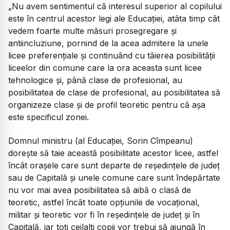
„Nu avem sentimentul că interesul superior al copilului
este în centrul acestor legi ale Educației, atâta timp cât
vedem foarte multe măsuri prosegregare și
antiincluziune, pornind de la acea admitere la unele
licee preferențiale și continuând cu tăierea posibilității
liceelor din comune care la ora aceasta sunt licee
tehnologice și, până clase de profesional, au
posibilitatea de clase de profesional, au posibilitatea să
organizeze clase și de profil teoretic pentru că așa
este specificul zonei.
Domnul ministru (al Educației, Sorin Cîmpeanu)
dorește să taie această posibilitate acestor licee, astfel
încât orașele care sunt departe de reședințele de județ
sau de Capitală și unele comune care sunt îndepărtate
nu vor mai avea posibilitatea să aibă o clasă de
teoretic, astfel încât toate opțiunile de vocațional,
militar și teoretic vor fi în reședințele de județ și în
Capitală, iar toți ceilalți copii vor trebui să ajungă în