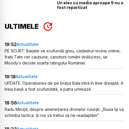
Un elev cu media aproape 9 nu a
fost repartizat
ULTIMELE
19:52
Actualitate
PE SCURT: Barjele se scufundă greu, cadastrul revine online,
frații Tate cer cauțiune, canotorii români strălucesc, iar
Moody’s decide soarta ratingului României
19:18
Actualitate
UPDATE. Operațiunea de pe brațul Bala intră în linie dreaptă. A
treia barjă a fost scufundată, a patra urmează
18:56
Actualitate
Radu Miruță, despre amenințarea dronelor rusești: „Rusia își va
schimba tactica. Și noi va trebui să ne readaptăm”
18:23
Actualitate