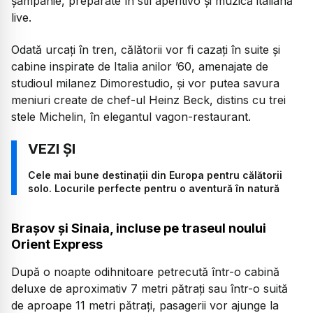
șampanie, preparate în stil aperitivo și muzică italiană
live.
Odată urcați în tren, călătorii vor fi cazați în suite și
cabine inspirate de Italia anilor ’60, amenajate de
studioul milanez Dimorestudio, și vor putea savura
meniuri create de chef-ul Heinz Beck, distins cu trei
stele Michelin, în elegantul vagon-restaurant.
Cele mai bune destinații din Europa pentru călătorii
solo. Locurile perfecte pentru o aventură în natură
Brașov și Sinaia, incluse pe traseul noului
Orient Express
După o noapte odihnitoare petrecută într-o cabină
deluxe de aproximativ 7 metri pătrați sau într-o suită
de aproape 11 metri pătrați, pasagerii vor ajunge la