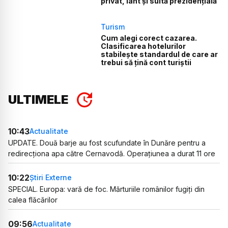
privat, iaht și suită prezidențială
Turism
Cum alegi corect cazarea.
Clasificarea hotelurilor
stabilește standardul de care ar
trebui să țină cont turiștii
ULTIMELE
10:43
Actualitate
UPDATE. Două barje au fost scufundate în Dunăre pentru a
redirecționa apa către Cernavodă. Operațiunea a durat 11 ore
10:22
Știri Externe
SPECIAL. Europa: vară de foc. Mărturiile românilor fugiți din
calea flăcărilor
09:56
Actualitate