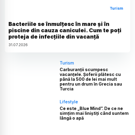
Turism
Bacteriile se înmulțesc în mare și în
piscine din cauza caniculei. Cum te poți
proteja de infecțiile din vacanță
31
.
07
.
2026
Turism
Carburanții scumpesc
vacanțele. Șoferii plătesc cu
până la 500 de lei mai mult
pentru un drum în Grecia sau
Turcia
Lifestyle
Ce este „Blue Mind”. De ce ne
simțim mai liniștiți când suntem
lângă o apă