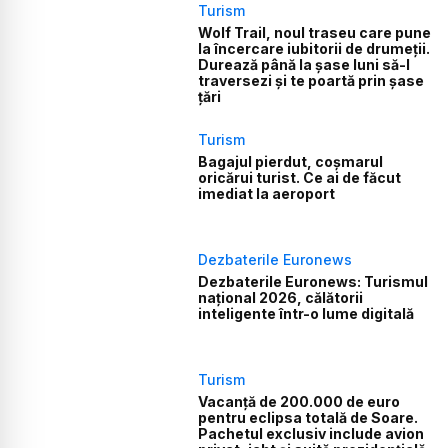
Turism
Wolf Trail, noul traseu care pune
la încercare iubitorii de drumeții.
Durează până la șase luni să-l
traversezi și te poartă prin șase
țări
Turism
Bagajul pierdut, coșmarul
oricărui turist. Ce ai de făcut
imediat la aeroport
Dezbaterile Euronews
Dezbaterile Euronews: Turismul
național 2026, călătorii
inteligente într-o lume digitală
Turism
Vacanță de 200.000 de euro
pentru eclipsa totală de Soare.
Pachetul exclusiv include avion