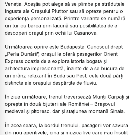
Veneția. Aceștia pot alege să se plimbe pe străduțele
înguste ale Orașului Plutitor sau să opteze pentru o
experiență personalizată. Printre variante se numără
un tur cu barca prin lagună sau posibilitatea de a
descoperi orașul prin ochii lui Casanova.
Următoarea oprire este Budapesta. Cunoscut drept
„Perla Dunării”, orașul le oferă pasagerilor Orient
Express ocazia de a explora istoria bogată și
arhitectura impresionantă, înainte de a se bucura de
un prânz relaxant în Buda sau Pest, cele două părți
distincte ale orașului despărțite de fluviu.
În ziua următoare, trenul traversează Munții Carpați și
oprește în două bijuterii ale României – Brașovul
medieval și pitoresc, dar și stațiunea montană Sinaia.
În acea seară, la bordul trenului, pasagerii vor savura
din nou aperitivele, cina și muzica live care i-au însoțit