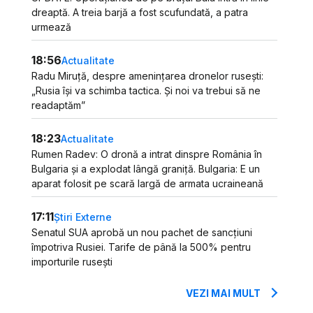
dreaptă. A treia barjă a fost scufundată, a patra
urmează
18:56
Actualitate
Radu Miruță, despre amenințarea dronelor rusești:
„Rusia își va schimba tactica. Și noi va trebui să ne
readaptăm”
18:23
Actualitate
Rumen Radev: O dronă a intrat dinspre România în
Bulgaria și a explodat lângă graniță. Bulgaria: E un
aparat folosit pe scară largă de armata ucraineană
17:11
Știri Externe
Senatul SUA aprobă un nou pachet de sancțiuni
împotriva Rusiei. Tarife de până la 500% pentru
importurile rusești
VEZI MAI MULT