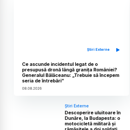
Știri Externe
Ce ascunde incidentul legat de o
presupusă dronă lângă granița României?
Generalul Bălăceanu: „Trebuie să începem
seria de întrebări”
08
.
08
.
2026
Știri Externe
Descoperire uluitoare în
Dunăre, la Budapesta: o
motocicletă militară și
rămășițele a doi soldați