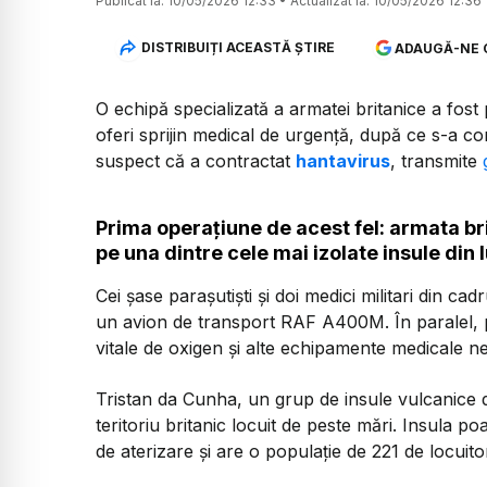
Publicat la:
10/05/2026 12:33
•
Actualizat la:
10/05/2026 12:36
DISTRIBUIȚI ACEASTĂ ȘTIRE
ADAUGĂ-NE 
O echipă specializată a armatei britanice a fos
oferi sprijin medical de urgență, după ce s-a co
suspect că a contractat
hantavirus
, transmite
Prima operațiune de acest fel: armata b
pe una dintre cele mai izolate insule din
Cei șase parașutiști și doi medici militari din cad
un avion de transport RAF A400M. În paralel, pe
vitale de oxigen și alte echipamente medicale ne
Tristan da Cunha, un grup de insule vulcanice d
teritoriu britanic locuit de peste mări. Insula p
de aterizare și are o populație de 221 de locuitor