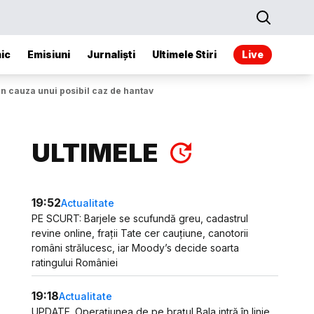
ic
Emisiuni
Jurnaliști
Ultimele Stiri
Live
n cauza unui posibil caz de hantavirus
ULTIMELE
19:52
Actualitate
PE SCURT: Barjele se scufundă greu, cadastrul
revine online, frații Tate cer cauțiune, canotorii
români strălucesc, iar Moody’s decide soarta
ratingului României
19:18
Actualitate
UPDATE. Operațiunea de pe brațul Bala intră în linie