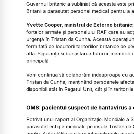
Guvernul britanic a subliniat că aceasta este pr
Britanii a parașutat personal medical pentru a 
Yvette Cooper, ministrul de Externe britanic:
forțelor armate și personalului RAF care au acț
urgență în Tristan da Cunha. Această operațiun
ferm față de locuitorii teritoriilor britanice de pe
afla. Siguranța și bunăstarea tuturor membrilor 
principală.
Vom continua să colaborăm îndeaproape cu autori
Tristan da Cunha, menținând persoanele afectat
disponibil atât în Regatul Unit, cât și în teritoriil
OMS: pacientul suspect de hantavirus a d
Potrivit unui raport al Organizației Mondiale a 
parașutat echipe medicale pe insula Tristan d
aprilie. Autoritățile sanitare internaționale mon