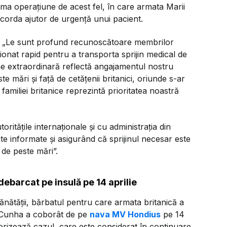
ima operațiune de acest fel, în care armata Marii
acorda ajutor de urgență unui pacient.
„Le sunt profund recunoscătoare membrilor
ionat rapid pentru a transporta sprijin medical de
e extraordinară reflectă angajamentul nostru
ste mări și față de cetățenii britanici, oriunde s-ar
familiei britanice reprezintă prioritatea noastră
tățile internaționale și cu administrația din
e informate și asigurând că sprijinul necesar este
e de peste mări”.
ebarcat pe insulă pe 14 aprilie
Sănătății, bărbatul pentru care armata britanică a
a Cunha a coborât de pe
nava MV Hondius
pe 14
itorizează cazul, care este considerat în continuare