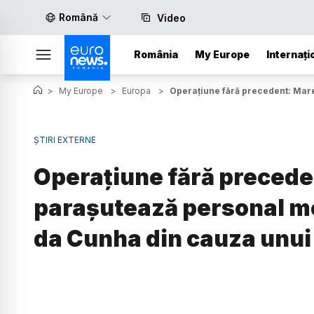
Română
Video
România
My Europe
Internați
>
My Europe
>
Europa
>
Operațiune fără precedent: Mare
ȘTIRI EXTERNE
Operațiune fără precede
parașutează personal me
da Cunha din cauza unui 