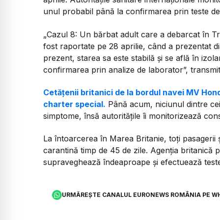
unul probabil până la confirmarea prin teste de
„Cazul 8: Un bărbat adult care a debarcat în T
fost raportate pe 28 aprilie, când a prezentat di
prezent, starea sa este stabilă și se află în izo
confirmarea prin analize de laborator”,
transmi
Cetățenii britanici de la bordul navei MV Hond
charter special.
Până acum, niciunul dintre cei
simptome, însă autoritățile îi monitorizează con
La întoarcerea în Marea Britanie, toți pasagerii ș
carantină timp de 45 de zile. Agenția britanică 
supraveghează îndeaproape și efectuează teste
URMĂREȘTE CANALUL EURONEWS ROMÂNIA PE W