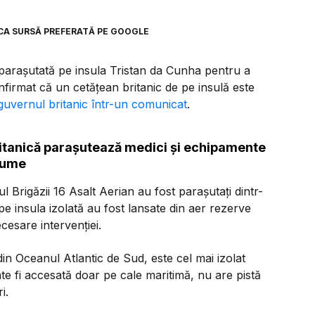
CA SURSĂ PREFERATĂ PE GOOGLE
t parașutată pe insula Tristan da Cunha pentru a
nfirmat că un cetățean britanic de pe insulă este
guvernul britanic într-un comunicat
.
ritanică parașutează medici și echipamente
 lume
rul Brigăzii 16 Asalt Aerian au fost parașutați dintr-
 insula izolată au fost lansate din aer rezerve
cesare intervenției.
in Oceanul Atlantic de Sud, este cel mai izolat
oate fi accesată doar pe cale maritimă, nu are pistă
i.