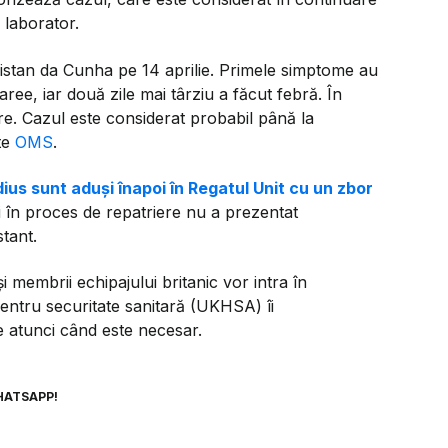
 laborator.
ristan da Cunha pe 14 aprilie. Primele simptome au
aree, iar două zile mai târziu a făcut febră. În
lare. Cazul este considerat probabil până la
te
OMS
.
ius sunt aduși înapoi în Regatul Unit cu un zbor
 în proces de repatriere nu a prezentat
stant.
i membrii echipajului britanic vor intra în
pentru securitate sanitară (UKHSA) îi
 atunci când este necesar.
HATSAPP!