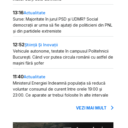
13:16
Actualitate
Surse: Majoritate în jurul PSD și UDMR? Social
democrații ar urma să fie ajutați de politicieni din PNL
și din partidele extremiste
12:52
Știință Și Inovații
Vehicule autonome, testate în campusul Politehnicii
București. Când vor putea circula românii cu astfel de
mașini fără șofer
11:40
Actualitate
Ministerul Energiei îndeamnă populația să reducă
voluntar consumul de curent între orele 19:00 și
23:00. Ce aparate ar trebui folosite în alte intervale
VEZI MAI MULT