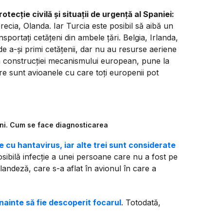
ecție civilă și situații de urgență al Spaniei:
cia, Olanda. Iar Turcia este posibil să aibă un
sportați cetățeni din ambele țări. Belgia, Irlanda,
de a-și primi cetățenii, dar nu au resurse aeriene
aza construcției mecanismului european, pune la
re sunt avioanele cu care toți europenii pot
 ani. Cum se face diagnosticarea
 cu hantavirus, iar alte trei sunt considerate
sibilă infecție a unei persoane care nu a fost pe
landeză, care s-a aflat în avionul în care a
nainte să fie descoperit focarul
. Totodată,