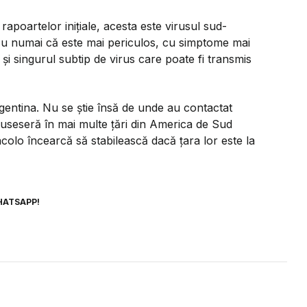
apoartelor inițiale, acesta este virusul sud-
Nu numai că este mai periculos, cu simptome mai
 și singurul subtip de virus care poate fi transmis
Argentina. Nu se știe însă de unde au contactat
i fuseseră în mai multe țări din America de Sud
acolo încearcă să stabilească dacă țara lor este la
HATSAPP!