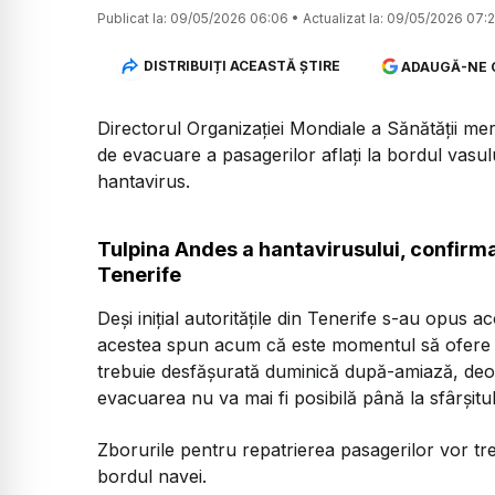
Publicat la:
09/05/2026 06:06
•
Actualizat la:
09/05/2026 07:
DISTRIBUIȚI ACEASTĂ ȘTIRE
ADAUGĂ-NE 
Directorul Organizației Mondiale a Sănătății m
de evacuare a pasagerilor aflați la bordul vasu
hantavirus.
Tulpina Andes a hantavirusului, confirma
Tenerife
Deși inițial autoritățile din Tenerife s-au opus ac
acestea spun acum că este momentul să ofere spr
trebuie desfășurată duminică după-amiază, deoar
evacuarea nu va mai fi posibilă până la sfârșitul 
Zborurile pentru repatrierea pasagerilor vor tre
bordul navei.