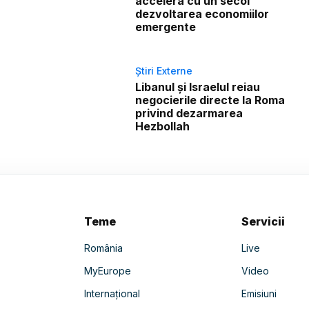
accelera cu un secol
dezvoltarea economiilor
emergente
Știri Externe
Libanul și Israelul reiau
negocierile directe la Roma
privind dezarmarea
Hezbollah
Teme
Servicii
România
Live
MyEurope
Video
Internațional
Emisiuni