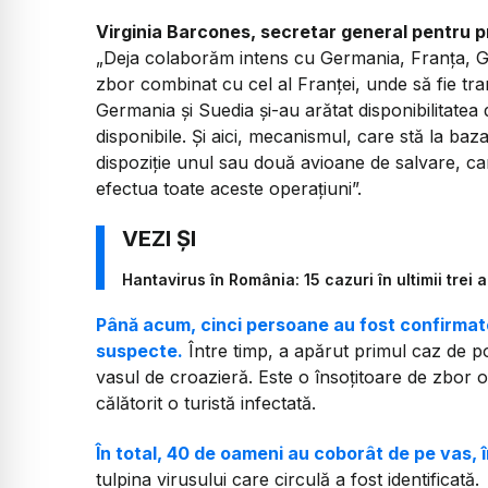
Virginia Barcones, secretar general pentru prot
„
Deja colaborăm intens cu Germania, Franța, Gre
zbor combinat cu cel al Franței, unde să fie tran
Germania și Suedia și-au arătat disponibilitatea 
disponibile. Și aici, mecanismul, care stă la b
dispoziție unul sau două avioane de salvare, ca
efectua toate aceste operațiuni”.
Hantavirus în România: 15 cazuri în ultimii trei
Până acum, cinci persoane au fost confirmate
suspecte.
Între timp, a apărut primul caz de po
vasul de croazieră. Este o însoțitoare de zbor o
călătorit o turistă infectată.
În total, 40 de oameni au coborât de pe vas, î
tulpina virusului care circulă a fost identificată.