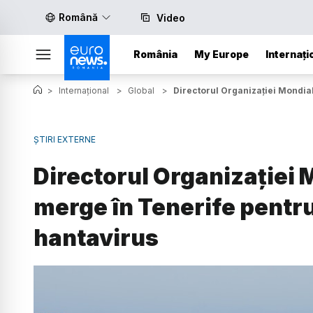
Română
Video
România
My Europe
Internați
>
Internațional
>
Global
>
Directorul Organizației Mondia
ȘTIRI EXTERNE
Directorul Organizației 
merge în Tenerife pentr
hantavirus