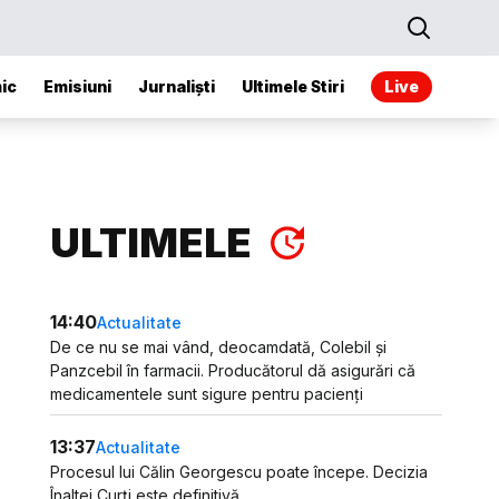
ic
Emisiuni
Jurnaliști
Ultimele Stiri
Live
ULTIMELE
14:40
Actualitate
De ce nu se mai vând, deocamdată, Colebil și
Panzcebil în farmacii. Producătorul dă asigurări că
medicamentele sunt sigure pentru pacienți
13:37
Actualitate
Procesul lui Călin Georgescu poate începe. Decizia
Înaltei Curți este definitivă