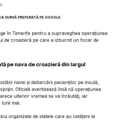
29
CA SURSĂ PREFERATĂ PE GOOGLE
erge în Tenerife pentru a supraveghea operațiunea
lui de croazieră pe care a izbucnit un focar de
tă pe nava de croazieră din largul
ostării navei și debarcării pacienților pe insulă,
ijin. Oficialii avertizează însă că operațiunea
ece ulterior vremea se va înrăutăți, iar
lunii mai.
bui organizate de statele care au cetățeni la