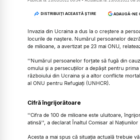
Publicat la:
23/05/2022 06:54
•
Actualizat la:
23/05/2022 08:3
DISTRIBUIȚI ACEASTĂ ȘTIRE
ADAUGĂ-NE 
Invazia din Ucraina a dus la o creștere a perso
locurile de naștere. Numărul persoanelor dezră
de milioane, a avertizat pe 23 mai ONU, relatea
''Numărul persoanelor forţate să fugă din cauza 
omului şi a persecuţiilor a depăşit pentru prima
războiului din Ucraina şi a altor conflicte mortal
al ONU pentru Refugiaţi (UNHCR).
Cifră îngrijorătoare
''Cifra de 100 de milioane este uluitoare, îngrijo
atinsă'', a declarat Înaltul Comisar al Naţiunilor
Acesta a mai spus că situația actuală trebuie 