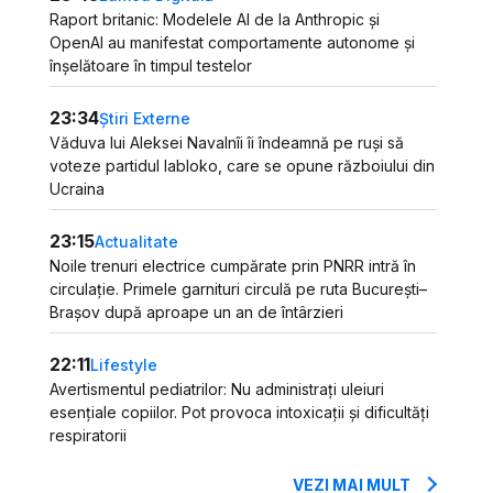
Raport britanic: Modelele AI de la Anthropic și
OpenAI au manifestat comportamente autonome și
înșelătoare în timpul testelor
23:34
Știri Externe
Văduva lui Aleksei Navalnîi îi îndeamnă pe ruși să
voteze partidul Iabloko, care se opune războiului din
Ucraina
23:15
Actualitate
Noile trenuri electrice cumpărate prin PNRR intră în
circulație. Primele garnituri circulă pe ruta București–
Brașov după aproape un an de întârzieri
22:11
Lifestyle
Avertismentul pediatrilor: Nu administrați uleiuri
esențiale copiilor. Pot provoca intoxicații și dificultăți
respiratorii
VEZI MAI MULT