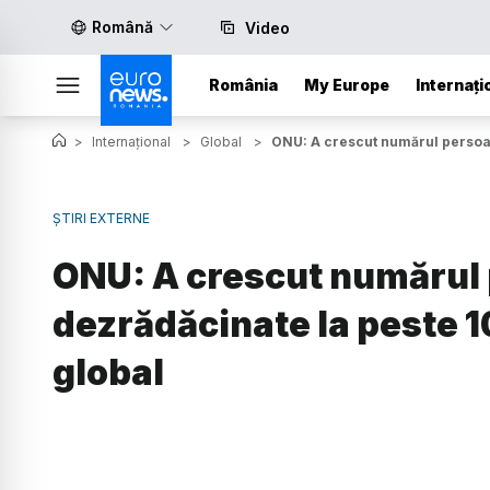
Română
Video
România
My Europe
Internați
>
Internațional
>
Global
>
ONU: A crescut numărul persoan
ȘTIRI EXTERNE
ONU: A crescut numărul
dezrădăcinate la peste 10
global