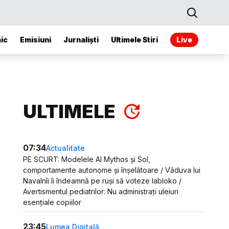
ic
Emisiuni
Jurnaliști
Ultimele Stiri
Live
ULTIMELE
07:34
Actualitate
PE SCURT: Modelele AI Mythos și Sol,
comportamente autonome și înșelătoare / Văduva lui
Navalnîi îi îndeamnă pe ruși să voteze Iabloko /
Avertismentul pediatrilor: Nu administrați uleiuri
esențiale copiilor
23:45
Lumea Digitală