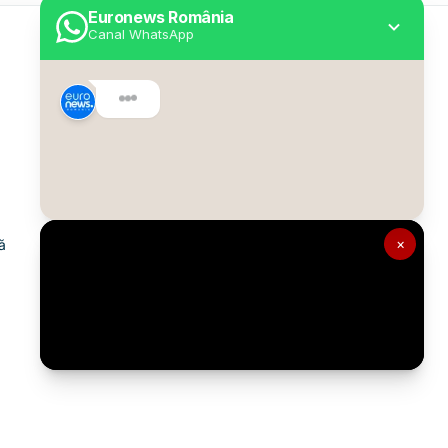
Euronews România
Canal WhatsApp
Utile
Despre Euronews
Declarație accesibilitate
Politica Cookie
Politica de confidențialitate
×
ă
Formular de contact
Transparență în utilizarea AI
Gestionați preferințele