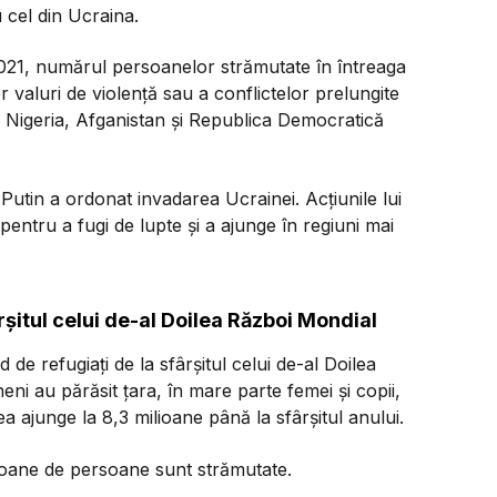
u cel din Ucraina.
i 2021, numărul persoanelor strămutate în întreaga
 valuri de violenţă sau a conflictelor prelungite
 Nigeria, Afganistan şi Republica Democratică
Putin a ordonat invadarea Ucrainei. Acțiunile lui
entru a fugi de lupte şi a ajunge în regiuni mai
ârșitul celui de-al Doilea Război Mondial
de refugiaţi de la sfârşitul celui de-al Doilea
ni au părăsit ţara, în mare parte femei şi copii,
ajunge la 8,3 milioane până la sfârşitul anului.
ioane de persoane sunt strămutate.