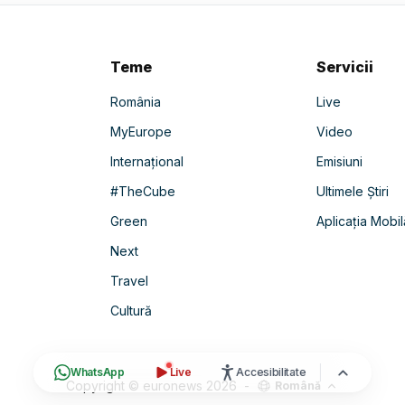
Teme
Servicii
România
Live
MyEurope
Video
Internațional
Emisiuni
#TheCube
Ultimele Știri
Green
Aplicația Mobil
Next
Travel
Cultură
WhatsApp
Live
Accesibilitate
Copyright © euronews
2026
-
Română