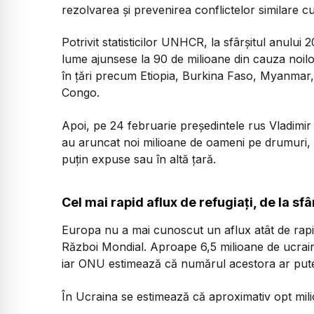
rezolvarea și prevenirea conflictelor similare c
Potrivit statisticilor UNHCR, la sfârşitul anulu
lume ajunsese la 90 de milioane din cauza noilor
în ţări precum Etiopia, Burkina Faso, Myanmar,
Congo.
Apoi, pe 24 februarie preşedintele rus Vladimir 
au aruncat noi milioane de oameni pe drumuri, p
puţin expuse sau în altă ţară.
Cel mai rapid aflux de refugiați, de la sf
Europa nu a mai cunoscut un aflux atât de rapid 
Război Mondial. Aproape 6,5 milioane de ucraine
iar ONU estimează că numărul acestora ar putea 
În Ucraina se estimează că aproximativ opt mil