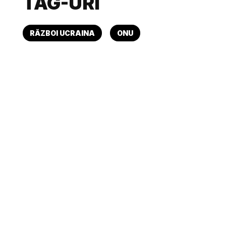
TAG-URI
RĂZBOI UCRAINA
ONU