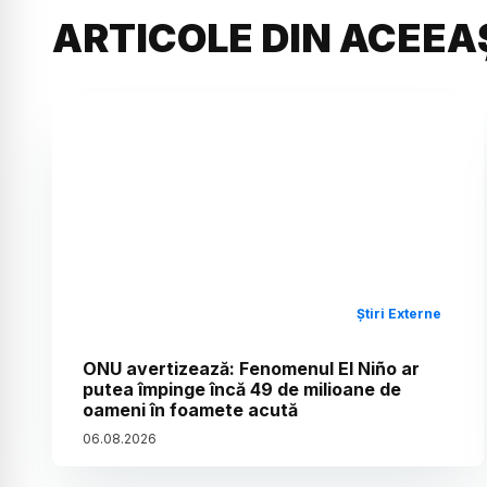
ARTICOLE DIN ACEEA
Știri Externe
ONU avertizează: Fenomenul El Niño ar
putea împinge încă 49 de milioane de
oameni în foamete acută
06
.
08
.
2026