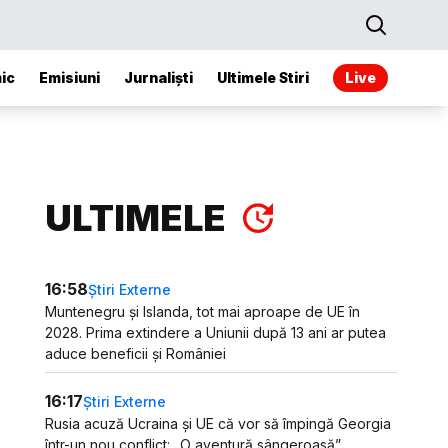
ic
Emisiuni
Jurnaliști
Ultimele Stiri
Live
ULTIMELE
16:58
Știri Externe
Muntenegru și Islanda, tot mai aproape de UE în
2028. Prima extindere a Uniunii după 13 ani ar putea
aduce beneficii și României
16:17
Știri Externe
Rusia acuză Ucraina și UE că vor să împingă Georgia
într-un nou conflict: „O aventură sângeroasă”