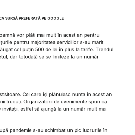
CA SURSĂ PREFERATĂ PE GOOGLE
 toamnă vor plăti mai mult în acest an pentru
urile pentru majoritatea serviciilor s-au mărit
dăugat cel puțin 500 de lei în plus la tarife. Trendul
etul, dar totodată sa se limiteze la un număr
tisitoare. Cei care își plănuiesc nunta în acest an
nii trecuți. Organizatorii de evenimente spun că
e invitații, astfel să ajungă la un număr mult mai
upă pandemie s-au schimbat un pic lucrurile în