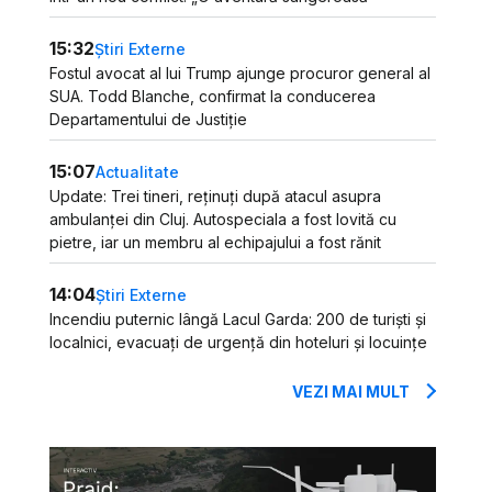
15:32
Știri Externe
Fostul avocat al lui Trump ajunge procuror general al
SUA. Todd Blanche, confirmat la conducerea
Departamentului de Justiție
15:07
Actualitate
Update: Trei tineri, reținuți după atacul asupra
ambulanței din Cluj. Autospeciala a fost lovită cu
pietre, iar un membru al echipajului a fost rănit
14:04
Știri Externe
Incendiu puternic lângă Lacul Garda: 200 de turiști și
localnici, evacuați de urgență din hoteluri și locuințe
VEZI MAI MULT