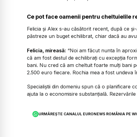
Ce pot face oamenii pentru cheltuielile 
Felicia și Alex s-au căsătorit recent, după ce ș
păstreze un buget echilibrat, chiar dacă au avu
Felicia, mireasă:
“Noi am făcut nunta în aproxi
că am fost destul de echilibrați cu excepția for
bani. Nu cred că am cheltuit foarte mulți ban
2.500 euro fiecare. Rochia mea a fost undeva în 
Specialiștii din domeniu spun că o planificare co
ajuta la o economisire substanțială. Rezervările
URMĂREȘTE CANALUL EURONEWS ROMÂNIA PE W