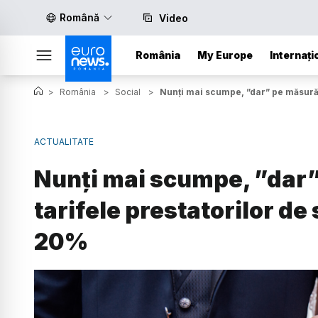
Română
Video
România
My Europe
Internați
>
România
>
Social
>
Nunți mai scumpe, ”dar” pe măsură. 
ACTUALITATE
Nunți mai scumpe, ”dar”
tarifele prestatorilor de 
20%