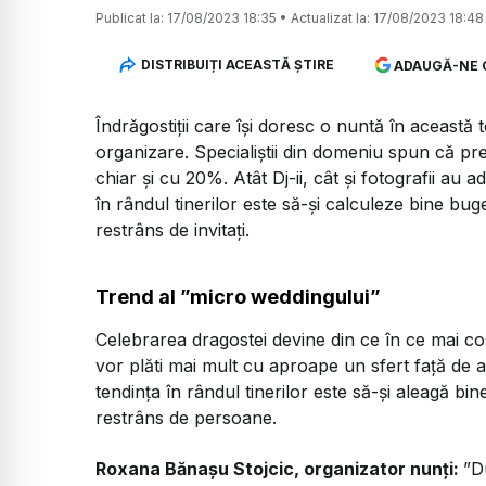
Publicat la:
17/08/2023 18:35
•
Actualizat la:
17/08/2023 18:48
DISTRIBUIȚI ACEASTĂ ȘTIRE
ADAUGĂ-NE 
Îndrăgostiții care își doresc o nuntă în această
organizare. Specialiștii din domeniu spun că preț
chiar și cu 20%. Atât Dj-ii, cât și fotografii au a
în rândul tinerilor este să-și calculeze bine bug
restrâns de invitați.
Trend al ”micro weddingului”
Celebrarea dragostei devine din ce în ce mai cos
vor plăti mai mult cu aproape un sfert față de a
tendința în rândul tinerilor este să-și aleagă bin
restrâns de persoane.
Roxana Bănașu Stojcic, organizator nunți:
”D