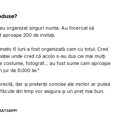
reduse?
i-au organizat singuri nunta. Au încercat să
t aproape 200 de invitați.
mativ 6 luni a fost organizată cam cu totul. Cred
mației unde cred că acolo s-au dus cei mai mulți
i pe costume, fotograf… au fost sume cam aproape
jur de 6.000 lei.”
rectă, dar și pretenții concise ale mirilor ar putea
 făcute din timp vor asigura și un preț mai bun.
HATSAPP!