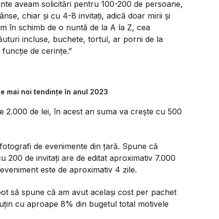
ainte aveam solicitări pentru 100-200 de persoane,
se, chiar și cu 4-8 invitați, adică doar mirii și
im în schimb de o nuntă de la A la Z, cea
ăuturi incluse, buchete, tortul, ar porni de la
 funcție de cerințe.”
le mai noi tendințe în anul 2023
de 2.000 de lei, în acest an suma va crește cu 500
 fotografi de evenimente din țară. Spune că
200 de invitați are de editat aproximativ 7.000
r eveniment este de aproximativ 4 zile.
 pot să spune că am avut același cost per pachet
uțin cu aproape 8% din bugetul total motivele