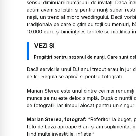
sensul diminuării numărului de invitați. Dacă în
acum avem solicitări și pentru nunți super restrân
nașii, un trend al micro weddingului. Dacă vorb
tradițională pe care o știm cu toții cu meniuri, b
10.000 euro și bineînțeles tarifele se modifică în
Pregătiri pentru sezonul de nunți. Care sunt ce
Dacă serviciile unui DJ anul trecut erau în jur 
de lei. Regula se aplică si pentru fotografi.
Marian Sterea este unul dintre cei mai renumiți
munca sa nu este deloc simplă. După o nuntă cu 
de fotografii, iar timpul alocat pentru un singu
Marian Sterea, fotograf:
“Referitor la buget,
foto de bază aproape 6 ani și am suplimentat p
fiind multe investițiile, inflația.”