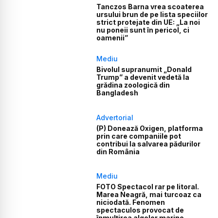
Tanczos Barna vrea scoaterea
ursului brun de pe lista speciilor
strict protejate din UE: „La noi
nu poneii sunt în pericol, ci
oamenii”
Mediu
Bivolul supranumit „Donald
Trump” a devenit vedetă la
grădina zoologică din
Bangladesh
Advertorial
(P) Donează Oxigen, platforma
prin care companiile pot
contribui la salvarea pădurilor
din România
Mediu
FOTO Spectacol rar pe litoral.
Marea Neagră, mai turcoaz ca
niciodată. Fenomen
spectaculos provocat de
înmulțirea algelor marine