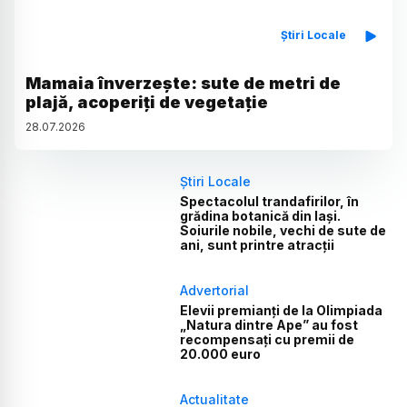
Știri Locale
Mamaia înverzește: sute de metri de
plajă, acoperiți de vegetație
28
.
07
.
2026
Știri Locale
Spectacolul trandafirilor, în
grădina botanică din Iași.
Soiurile nobile, vechi de sute de
ani, sunt printre atracții
Advertorial
Elevii premianți de la Olimpiada
„Natura dintre Ape” au fost
recompensați cu premii de
20.000 euro
Actualitate