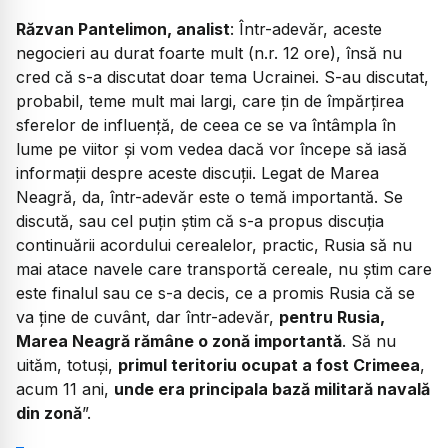
Răzvan Pantelimon, analist
: Într-adevăr, aceste
negocieri au durat foarte mult (n.r. 12 ore), însă nu
cred că s-a discutat doar tema Ucrainei. S-au discutat,
probabil, teme mult mai largi, care țin de împărțirea
sferelor de influență, de ceea ce se va întâmpla în
lume pe viitor și vom vedea dacă vor începe să iasă
informații despre aceste discuții. Legat de Marea
Neagră, da, într-adevăr este o temă importantă. Se
discută, sau cel puțin știm că s-a propus discuția
continuării acordului cerealelor, practic, Rusia să nu
mai atace navele care transportă cereale, nu știm care
este finalul sau ce s-a decis, ce a promis Rusia că se
va ține de cuvânt, dar într-adevăr,
pentru Rusia,
Marea Neagră rămâne o zonă importantă
. Să nu
uităm, totuși,
primul teritoriu ocupat a fost Crimeea
,
acum 11 ani,
unde era principala bază militară navală
din zonă
”.