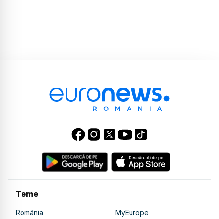
Teme
România
MyEurope