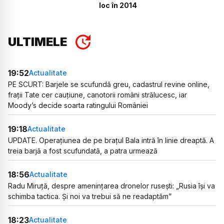
loc în 2014
ULTIMELE
19:52
Actualitate
PE SCURT: Barjele se scufundă greu, cadastrul revine online,
frații Tate cer cauțiune, canotorii români strălucesc, iar
Moody’s decide soarta ratingului României
19:18
Actualitate
UPDATE. Operațiunea de pe brațul Bala intră în linie dreaptă. A
treia barjă a fost scufundată, a patra urmează
18:56
Actualitate
Radu Miruță, despre amenințarea dronelor rusești: „Rusia își va
schimba tactica. Și noi va trebui să ne readaptăm”
18:23
Actualitate