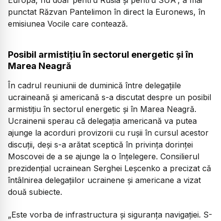
Europa, nu doar pentru Rusia și pentru SUA”, a mai
punctat Răzvan Pantelimon în direct la Euronews, în
emisiunea Vocile care contează.
Posibil armistițiu în sectorul energetic și în
Marea Neagră
În cadrul reuniunii de duminică între delegațiile
ucraineană și americană s-a discutat despre un posibil
armistițiu în sectorul energetic și în Marea Neagră.
Ucrainenii sperau că delegația americană va putea
ajunge la acorduri provizorii cu rușii în cursul acestor
discuții, deși s-a arătat sceptică în privința dorinței
Moscovei de a se ajunge la o înțelegere. Consilierul
prezidențial ucrainean Serghei Leșcenko a precizat că
întâlnirea delegațiilor ucrainene și americane a vizat
două subiecte.
„Este vorba de infrastructura și siguranța navigației. S-