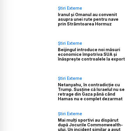
Știri Externe
Iranul și Omanul au convenit
asupra unei rute pentru nave
prin Strâmtoarea Hormuz
Știri Externe
Beijingul introduce noi măsuri
economice împotriva SUA și
înăsprește controalele la export
Știri Externe
Netanyahu, în contradicție cu
Trump. Susține că Israelul nu se
retrage din Gaza până când
Hamas nu e complet dezarmat
Știri Externe
Mai mulți sportivi au dispărut
după Jocurile Commonwealth-
ului. Un incident similar a avut