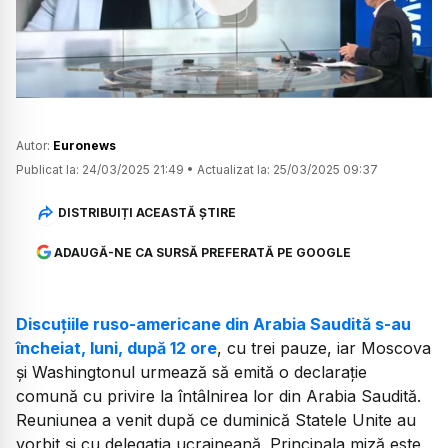
Watch
Autor:
Euronews
Publicat la:
24/03/2025 21:49
•
Actualizat la:
25/03/2025 09:37
DISTRIBUIȚI ACEASTĂ ȘTIRE
ADAUGĂ-NE CA SURSĂ PREFERATĂ PE GOOGLE
Discuțiile ruso-americane din Arabia Saudită s-au
încheiat, luni, după 12 ore
, cu trei pauze, iar Moscova
și Washingtonul urmează să emită o declarație
comună cu privire la întâlnirea lor din Arabia Saudită.
Reuniunea a venit după ce duminică Statele Unite au
vorbit și cu delegația ucraineană. Principala miză este