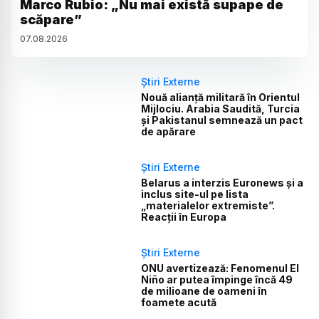
Marco Rubio: „Nu mai există supape de
scăpare”
07
.
08
.
2026
Știri Externe
Nouă alianță militară în Orientul
Mijlociu. Arabia Saudită, Turcia
și Pakistanul semnează un pact
de apărare
Știri Externe
Belarus a interzis Euronews și a
inclus site-ul pe lista
„materialelor extremiste”.
Reacții în Europa
Știri Externe
ONU avertizează: Fenomenul El
Niño ar putea împinge încă 49
de milioane de oameni în
foamete acută