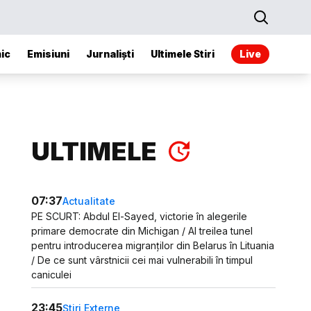
ic
Emisiuni
Jurnaliști
Ultimele Stiri
Live
ULTIMELE
07:37
Actualitate
PE SCURT: Abdul El-Sayed, victorie în alegerile
primare democrate din Michigan / Al treilea tunel
pentru introducerea migranților din Belarus în Lituania
/ De ce sunt vârstnicii cei mai vulnerabili în timpul
caniculei
23:45
Știri Externe