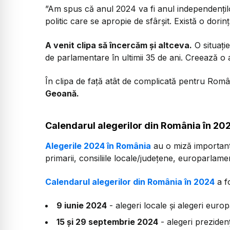
”Am spus că anul 2024 va fi anul independențil
politic care se apropie de sfârșit. Există o dori
A venit clipa să încercăm și altceva.
O situație
de parlamentare în ultimii 35 de ani. Creează o
În clipa de față atât de complicată pentru Rom
Geoană.
Calendarul alegerilor din România în 20
Alegerile 2024 în România
au o miză important
primarii, consiliile locale/județene, europarlame
Calendarul alegerilor din România în 2024
a fo
9 iunie 2024
- alegeri locale și alegeri euro
15 și 29 septembrie 2024
- alegeri prezidenț