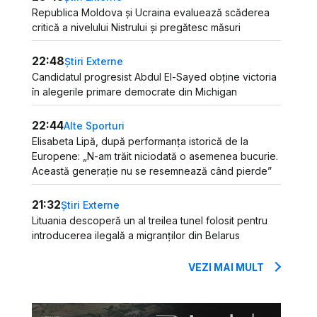
Republica Moldova și Ucraina evaluează scăderea
critică a nivelului Nistrului și pregătesc măsuri
22:48
Știri Externe
Candidatul progresist Abdul El-Sayed obține victoria
în alegerile primare democrate din Michigan
22:44
Alte Sporturi
Elisabeta Lipă, după performanța istorică de la
Europene: „N-am trăit niciodată o asemenea bucurie.
Această generație nu se resemnează când pierde”
21:32
Știri Externe
Lituania descoperă un al treilea tunel folosit pentru
introducerea ilegală a migranților din Belarus
VEZI MAI MULT