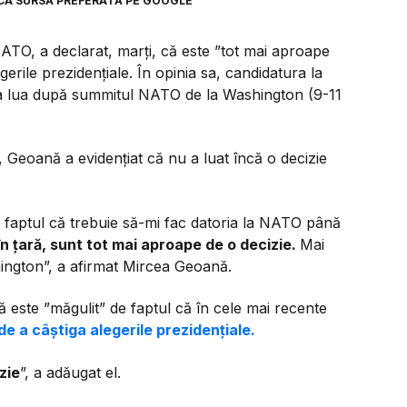
CA SURSĂ PREFERATĂ PE GOOGLE
ATO, a declarat, marți, că este ”tot mai aproape
gerile prezidențiale. În opinia sa, candidatura la
 va lua după summitul NATO de la Washington (9-11
, Geoană a evidențiat că nu a luat încă o decizie
t faptul că trebuie să-mi fac datoria la NATO până
n țară, sunt tot mai aproape de o decizie.
Mai
hington”, a afirmat Mircea Geoană.
 este ”măgulit” de faptul că în cele mai recente
e a câștiga alegerile prezidențiale.
zie
”, a adăugat el.