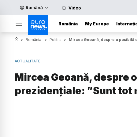
Română
Video
România
My Europe
Internați
>
România
>
Politic
>
Mircea Geoană, despre o posibilă c
ACTUALITATE
Mircea Geoană, despre o 
prezidențiale: ”Sunt tot