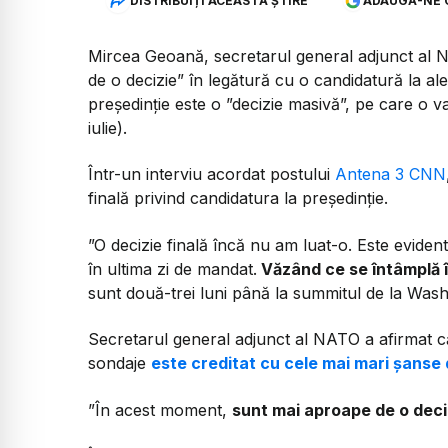
DISTRIBUIȚI ACEASTĂ ȘTIRE
ADAUGĂ-NE 
Mircea Geoană, secretarul general adjunct al N
de o decizie” în legătură cu o candidatură la ale
președinție este o ”decizie masivă”, pe care o
iulie).
Într-un interviu acordat postului
Antena 3 CNN
finală privind candidatura la președinție.
”O decizie finală încă nu am luat-o. Este eviden
în ultima zi de mandat.
Văzând ce se întâmplă î
sunt două-trei luni până la summitul de la Was
Secretarul general adjunct al NATO a afirmat că
sondaje
este creditat cu cele mai mari șanse d
”În acest moment,
sunt mai aproape de o deci