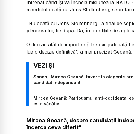
Întrebat când își va încheia misiunea la NATO, 
mandatul odată cu Jens Stoltenberg, secretarul 
”Nu odată cu Jens Stoltenberg, la final de sept
plecarea lui, fie după. Da, în condițiile de a pl
O decizie atât de importantă trebuie judecată b
lua o decizie definitivă”, a mai precizat Geoană, p
Sondaj: Mircea Geoană, favorit la alegerile pre
candidat independent”
Mircea Geoană: Patriotismul anti-occidental e
este sănătos
Mircea Geoană, despre candidații indepen
încerca ceva diferit”