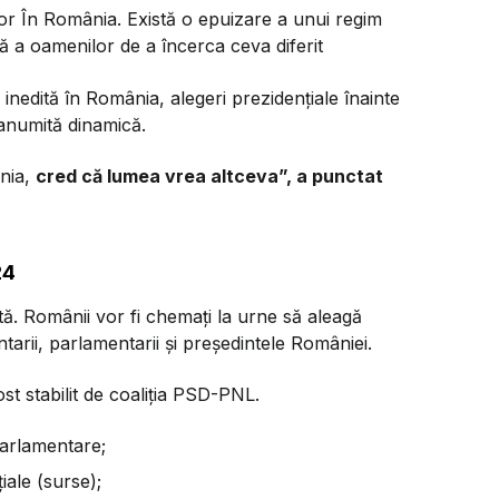
or În România. Există o epuizare a unui regim
nță a oamenilor de a încerca ceva diferit
 inedită în România, alegeri prezidențiale înainte
 anumită dinamică.
ânia,
cred că lumea vrea altceva”, a punctat
24
ă. Românii vor fi chemați la urne să aleagă
ntarii, parlamentarii și președintele României.
st stabilit de coaliția PSD-PNL.
parlamentare;
iale (surse);