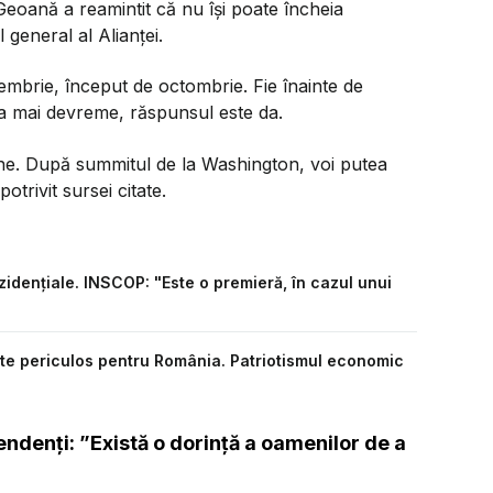
Geoană a reamintit că nu își poate încheia
general al Alianței.
embrie, început de octombrie. Fie înainte de
eca mai devreme, răspunsul este da.
ine. După summitul de la Washington, voi putea
otrivit sursei citate.
zidențiale. INSCOP: "Este o premieră, în cazul unui
ste periculos pentru România. Patriotismul economic
denți: ”Există o dorință a oamenilor de a