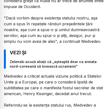
consideră greșit că Rusia nu ar trece de anumite limite
impuse de Occident.
"Dacă vorbim despre existenţa statului nostru, aşa
cum a spus în repetate rânduri preşedintele ţării
noastre, aşa cum a spus-o şi umilul dumneavoastră
servitor, aşa cum au spus-o şi alţii, desigur, pur şi
simplu nu vom avea de ales", a continuat Medvedev.
Zelenski acuză aliații că „așteaptă doar ca armata
nord-coreeană să lovească ucrainenii”
Medvedev a criticat actuala viziune politică a Statelor
Unite și a Europei, pe care o consideră lipsită de
subtilitatea pe care o manifesta fostul secretar de stat
american, Henry Kissinger, decedat anul trecut.
Referindu-se la existența statului rus, Medvedev a