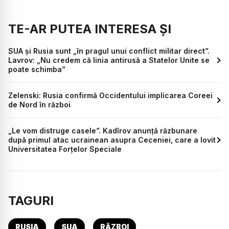
TE-AR PUTEA INTERESA ȘI
SUA şi Rusia sunt „în pragul unui conflict militar direct”.
Lavrov: „Nu credem că linia antirusă a Statelor Unite se
poate schimba”
Zelenski: Rusia confirmă Occidentului implicarea Coreei
de Nord în război
„Le vom distruge casele”. Kadîrov anunță răzbunare
după primul atac ucrainean asupra Ceceniei, care a lovit
Universitatea Forțelor Speciale
TAGURI
RUSIA
SUA
RĂZBOI