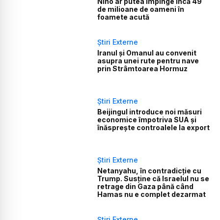
Niño ar putea împinge încă 49
de milioane de oameni în
foamete acută
Știri Externe
Iranul și Omanul au convenit
asupra unei rute pentru nave
prin Strâmtoarea Hormuz
Știri Externe
Beijingul introduce noi măsuri
economice împotriva SUA și
înăsprește controalele la export
Știri Externe
Netanyahu, în contradicție cu
Trump. Susține că Israelul nu se
retrage din Gaza până când
Hamas nu e complet dezarmat
Știri Externe