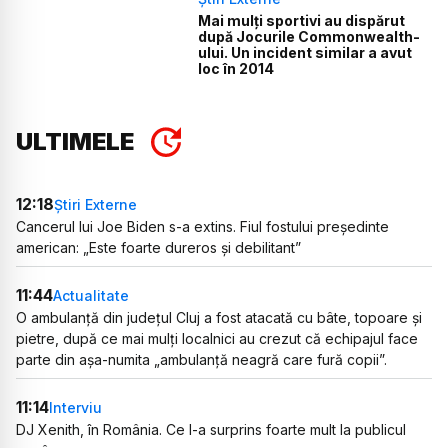
Mai mulți sportivi au dispărut
după Jocurile Commonwealth-
ului. Un incident similar a avut
loc în 2014
ULTIMELE
12:18
Știri Externe
Cancerul lui Joe Biden s-a extins. Fiul fostului președinte
american: „Este foarte dureros și debilitant”
11:44
Actualitate
O ambulanță din județul Cluj a fost atacată cu bâte, topoare și
pietre, după ce mai mulți localnici au crezut că echipajul face
parte din așa-numita „ambulanță neagră care fură copii”.
11:14
Interviu
DJ Xenith, în România. Ce l-a surprins foarte mult la publicul