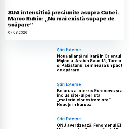
SUA intensifică presiunile asupra Cubei.
Marco Rubio: „Nu mai există supape de
scăpare”
07
.
08
.
2026
Știri Externe
Nouă alianță militară în Orientul
Mijlociu. Arabia Saudită, Turcia
și Pakistanul semnează un pact
de apărare
Știri Externe
Belarus a interzis Euronews și a
inclus site-ul pe lista
„materialelor extremiste”.
Reacții în Europa
Știri Externe
ONU avertizează: Fenomenul El