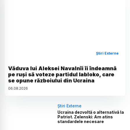
Știri Externe
Văduva lui Aleksei Navalnîi îi îndeamnă
pe ruși să voteze partidul Iabloko, care
se opune războiului din Ucraina
06
.
08
.
2026
Știri Externe
Ucraina dezvoltă o alternativă la
Patriot. Zelenski: Am atins
standardele necesare