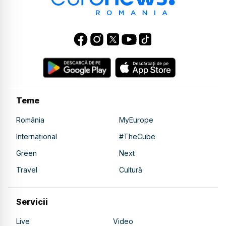
Teme
România
MyEurope
Internațional
#TheCube
Green
Next
Travel
Cultură
Servicii
Live
Video