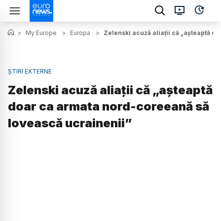
>
My Europe
>
Europa
>
Zelenski acuză aliații că „așteaptă 
ȘTIRI EXTERNE
Zelenski acuză aliații că „așteaptă
doar ca armata nord-coreeană să
lovească ucrainenii”