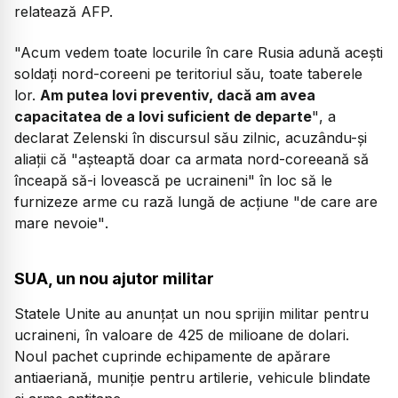
relatează AFP.
"Acum vedem toate locurile în care Rusia adună aceşti
soldaţi nord-coreeni pe teritoriul său, toate taberele
lor.
Am putea lovi preventiv, dacă am avea
capacitatea de a lovi suficient de departe
"
, a
declarat Zelenski în discursul său zilnic, acuzându-şi
aliaţii că
"aşteaptă doar ca armata nord-coreeană să
înceapă să-i lovească pe ucraineni
" în loc să le
furnizeze arme cu rază lungă de acţiune
"de care are
mare nevoie"
.
SUA, un nou ajutor militar
Statele Unite au anunțat un nou sprijin militar pentru
ucraineni, în valoare de 425 de milioane de dolari.
Noul pachet cuprinde echipamente de apărare
antiaeriană, muniţie pentru artilerie, vehicule blindate