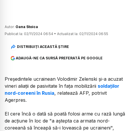
Autor:
Oana Stoica
Publicat la:
02/11/2024 06:54
•
Actualizat la:
02/11/2024 06:55
DISTRIBUIȚI ACEASTĂ ȘTIRE
ADAUGĂ-NE CA SURSĂ PREFERATĂ PE GOOGLE
Preşedintele ucrainean Volodimir Zelenski şi-a acuzat
vineri aliaţii de pasivitate în faţa mobilizării
soldaţilor
nord-coreeni în Rusia
, relatează AFP, potrivit
Agerpres.
El cere încă o dată să poată folosi arme cu rază lungă
de acţiune în loc de "a aştepta ca armata nord-
coreeană să înceapă să-i lovească pe ucraineni",