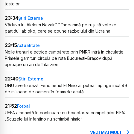
testelor
23:34
Știri Externe
Văduva lui Aleksei Navalnîi îi îndeamnă pe ruși să voteze
partidul Iabloko, care se opune războiului din Ucraina
23:15
Actualitate
Noile trenuri electrice cumpărate prin PNRR intră în circulație.
Primele garnituri circulă pe ruta București–Brașov după
aproape un an de întârzieri
22:40
Știri Externe
ONU avertizează: Fenomenul El Niño ar putea împinge încă 49
de milioane de oameni în foamete acută
21:52
Fotbal
UEFA amenință în continuare cu boicotarea competițiilor FIFA:
„Scuzele lui Infantino nu schimbă nimic”
VEZI MAI MULT