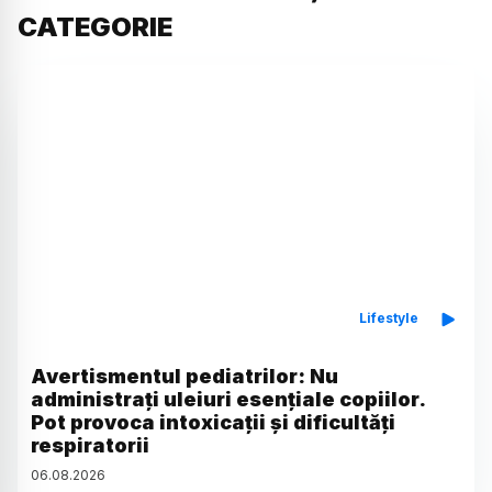
CATEGORIE
Lifestyle
Avertismentul pediatrilor: Nu
administrați uleiuri esențiale copiilor.
Pot provoca intoxicații și dificultăți
respiratorii
06
.
08
.
2026