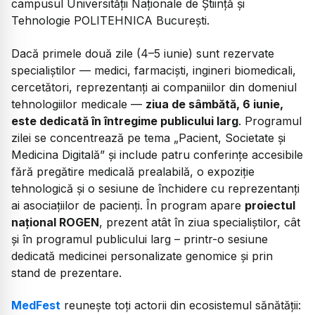
campusul Universității Naționale de Știință și
Tehnologie POLITEHNICA București.
Dacă primele două zile (4–5 iunie) sunt rezervate
specialiștilor — medici, farmaciști, ingineri biomedicali,
cercetători, reprezentanți ai companiilor din domeniul
tehnologiilor medicale —
ziua de sâmbătă, 6 iunie,
este dedicată în întregime publicului larg
. Programul
zilei se concentrează pe tema „Pacient, Societate și
Medicina Digitală” și include patru conferințe accesibile
fără pregătire medicală prealabilă, o expoziție
tehnologică și o sesiune de închidere cu reprezentanți
ai asociațiilor de pacienți. În program apare
proiectul
național ROGEN
, prezent atât în ziua specialiștilor, cât
și în programul publicului larg – printr-o sesiune
dedicată medicinei personalizate genomice și prin
stand de prezentare.
MedFest
reunește toți actorii din ecosistemul sănătății: