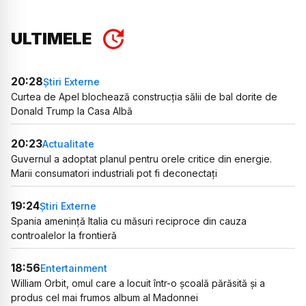
ULTIMELE
20:28
Știri Externe
Curtea de Apel blochează construcția sălii de bal dorite de
Donald Trump la Casa Albă
20:23
Actualitate
Guvernul a adoptat planul pentru orele critice din energie.
Marii consumatori industriali pot fi deconectați
19:24
Știri Externe
Spania amenință Italia cu măsuri reciproce din cauza
controalelor la frontieră
18:56
Entertainment
William Orbit, omul care a locuit într-o școală părăsită și a
produs cel mai frumos album al Madonnei