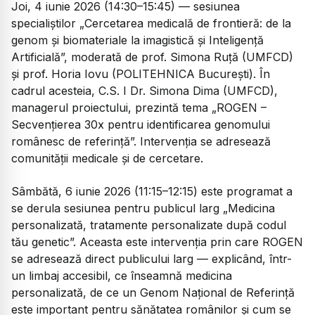
Joi, 4 iunie 2026 (14:30–15:45) — sesiunea
specialiștilor „Cercetarea medicală de frontieră: de la
genom și biomateriale la imagistică și Inteligență
Artificială”, moderată de prof. Simona Ruță (UMFCD)
și prof. Horia Iovu (POLITEHNICA București). În
cadrul acesteia, C.S. I Dr. Simona Dima (UMFCD),
managerul proiectului, prezintă tema „
ROGEN –
Secvențierea 30x pentru identificarea genomului
românesc de referință
”. Intervenția se adresează
comunității medicale și de cercetare.
Sâmbătă, 6 iunie 2026 (11:15–12:15) este programat a
se derula sesiunea pentru publicul larg „Medicina
personalizată, tratamente personalizate după codul
tău genetic”. Aceasta este intervenția prin care ROGEN
se adresează direct publicului larg — explicând, într-
un limbaj accesibil, ce înseamnă medicina
personalizată, de ce un Genom Național de Referință
este important pentru sănătatea românilor și cum se