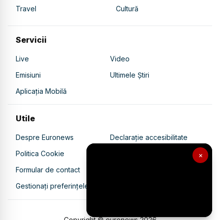
Travel
Cultură
Servicii
Live
Video
Emisiuni
Ultimele Știri
Aplicația Mobilă
Utile
Despre Euronews
Declarație accesibilitate
Politica Cookie
Politica de confidențialitate
×
Formular de contact
Transparență în utilizarea AI
Gestionați preferințele
Copyright © euronews
2026