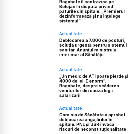
Rogobete îl contrazice pe
Bolojan în disputa privind
paturile din spitale: „Premierul
dezinformează și nu înțelege
sistemul”
Actualitate
Deblocarea a 7.800 de posturi,
soluția urgentă pentru sistemul
sanitar. Anunțul ministrului
interimar al Sănătății
Actualitate
„Un medic de ATI poate pierde și
4000 de lei. E enorm”.
Rogobete, despre scăderea
veniturilor din cauza legii
salarizării
Actualitate
Comisia de Sănătate a aprobat
deblocarea angajărilor în
spitale. PNL și USR invocă
riscuri de neconstituționalitate