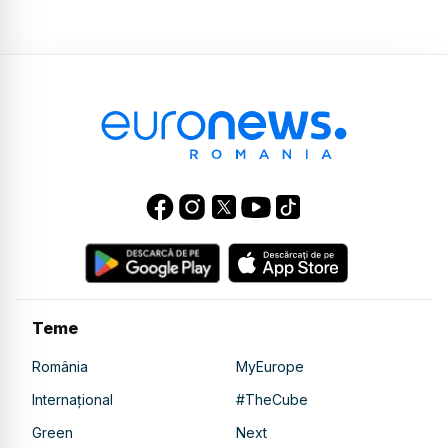
Teme
România
MyEurope
Internațional
#TheCube
Green
Next