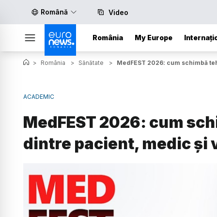
Română
Video
România
My Europe
Internați
>
România
>
Sănătate
>
MedFEST 2026: cum schimbă tehno
ACADEMIC
MedFEST 2026: cum schi
dintre pacient, medic și 