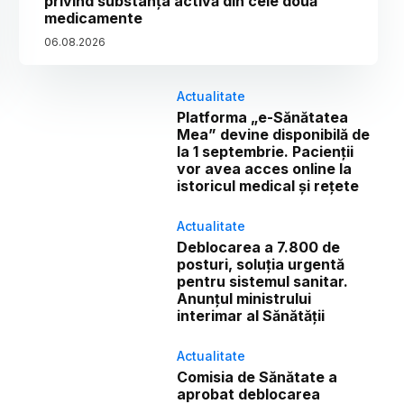
privind substanța activă din cele două
medicamente
06
.
08
.
2026
Actualitate
Platforma „e-Sănătatea
Mea” devine disponibilă de
la 1 septembrie. Pacienții
vor avea acces online la
istoricul medical și rețete
Actualitate
Deblocarea a 7.800 de
posturi, soluția urgentă
pentru sistemul sanitar.
Anunțul ministrului
interimar al Sănătății
Actualitate
Comisia de Sănătate a
aprobat deblocarea