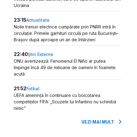
Ucraina
23:15
Actualitate
Noile trenuri electrice cumpărate prin PNRR intră în
circulație. Primele garnituri circulă pe ruta București–
Brașov după aproape un an de întârzieri
22:40
Știri Externe
ONU avertizează: Fenomenul El Niño ar putea
împinge încă 49 de milioane de oameni în foamete
acută
21:52
Fotbal
UEFA amenință în continuare cu boicotarea
competițiilor FIFA: „Scuzele lui Infantino nu schimbă
nimic”
VEZI MAI MULT