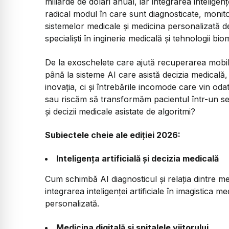
miliarde de dolari anual, iar integrarea inteligențe
radical modul în care sunt diagnosticate, monitori
sistemelor medicale și medicina personalizată dev
specialiști în inginerie medicală și tehnologii bi
De la exoschelete care ajută recuperarea mobilit
până la sisteme AI care asistă decizia medica
inovația, ci și întrebările incomode care vin o
sau riscăm să transformăm pacientul într-un set
și decizii medicale asistate de algoritmi?
Subiectele cheie ale ediției 2026:
Inteligența artificială și decizia medicală
Cum schimbă AI diagnosticul și relația dintre m
integrarea inteligenței artificiale în imagistica m
personalizată.
Medicina digitală și spitalele viitorului