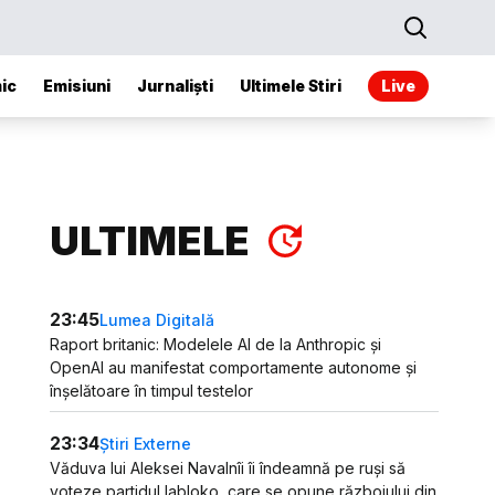
ic
Emisiuni
Jurnaliști
Ultimele Stiri
Live
ULTIMELE
23:45
Lumea Digitală
Raport britanic: Modelele AI de la Anthropic și
OpenAI au manifestat comportamente autonome și
înșelătoare în timpul testelor
23:34
Știri Externe
Văduva lui Aleksei Navalnîi îi îndeamnă pe ruși să
voteze partidul Iabloko, care se opune războiului din