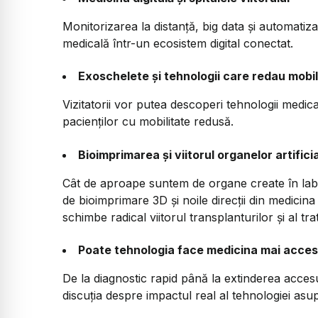
Monitorizarea la distanță, big data și automati
medicală într-un ecosistem digital conectat.
Exoschelete și tehnologii care redau mobil
Vizitatorii vor putea descoperi tehnologii medica
pacienților cu mobilitate redusă.
Bioimprimarea și viitorul organelor artifici
Cât de aproape suntem de organe create în la
de bioimprimare 3D și noile direcții din medicin
schimbe radical viitorul transplanturilor și al t
Poate tehnologia face medicina mai accesi
De la diagnostic rapid până la extinderea acce
discuția despre impactul real al tehnologiei asupr