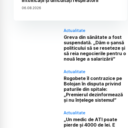
intoxicații și dificultăți respiratorii
06
.
08
.
2026
Actualitate
Greva din sănătate a fost
suspendată. „Dăm o șansă
politicului să se reseteze și
să reia negocierile pentru o
nouă lege a salarizării”
Actualitate
Rogobete îl contrazice pe
Bolojan în disputa privind
paturile din spitale:
„Premierul dezinformează
și nu înțelege sistemul”
Actualitate
„Un medic de ATI poate
pierde și 4000 de lei. E