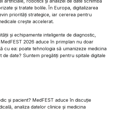
i artificiale, roboticii și analizei de date schimbă
zate și tratate bolile. În Europa, digitalizarea
in priorități strategice, iar cererea pentru
omedicale crește accelerat.
ății și echipamente inteligente de diagnostic,
lă, MedFEST 2026 aduce în primplan nu doar
dată cu ea: poate tehnologia să umanizeze medicina
 de date? Suntem pregătiți pentru spitale digitale
edic și pacient? MedFEST aduce în discuție
edicală, analiza datelor clinice și medicina