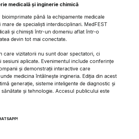
rie medicală și inginerie chimică
or bioimprimate până la echipamente medicale
i mare de specialiști interdisciplinari. MedFEST
icali și chimiști într-un domeniu aflat într-o
atea devin tot mai conectate.
are vizitatorii nu sunt doar spectatori, ci
și sesiuni aplicate. Evenimentul include conferințe
mpanii și demonstrații interactive care
nde medicina întâlnește ingineria. Ediția din acest
imă generație, sisteme inteligente de diagnostic și
re sănătate și tehnologie. Accesul publicului este
HATSAPP!