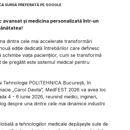
CA SURSĂ PREFERATĂ PE GOOGLE
ic avansat și medicina personalizată într-un
sănătatea!
a dintre cele mai accelerate transformări
nouă ediție dedicată întrebărilor care definesc
 să schimbe viața pacienților, cum se transformă
t de pregătit este sistemul medical pentru
ă și Tehnologie POLITEHNICA București, în
rmacie „Carol Davila”, MedFEST 2026 va avea loc
 4 - 6 iunie 2026, reunind medici, ingineri,
alog despre una dintre cele mai dinamice industrii
globală a tehnologiilor medicale depășește sute de