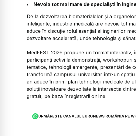
Nevoia tot mai mare de specialiști în ingine
De la dezvoltarea biomaterialelor și a organel
inteligente, industria medicală are nevoie tot ma
aduce în discuție rolul esențial al inginerilor med
dezvoltare accelerată, unde tehnologia și sănăt
MedFEST 2026 propune un format interactiv, în c
participanți activi la demonstrații, workshopuri 
tematice, tehnologii emergente, prezentări de co
transformă campusul universitar într-un spațiu u
an aduce în prim-plan tehnologii medicale de ult
soluții inovatoare dezvoltate la intersecția dint
gratuit, pe baza înregistrării online.
URMĂREȘTE CANALUL EURONEWS ROMÂNIA PE W