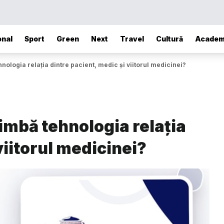
onal
Sport
Green
Next
Travel
Cultură
Academ
logia relația dintre pacient, medic și viitorul medicinei?
mbă tehnologia relația
viitorul medicinei?