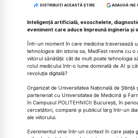
DISTRIBUIȚI ACEASTĂ ȘTIRE
ADAUGĂ-NE 
Inteligență artificială, exoschelete, diagnost
eveniment care aduce împreună ingineria și 
Într-un moment în care medicina traversează un
tehnologice din istoria sa, MedFest revine cu o 
viitorul sănătății: cât de mult poate tehnologia
rolul medicului într-o lume dominată de AI și câ
revoluția digitală?
Organizat de Universitatea Națională de Științ
parteneriat cu Universitatea de Medicină și Fa
în Campusul POLITEHNICII București, în perioada
cercetători, companii și publicul larg într-un di
ale viitorului.
Evenimentul vine într-un context în care piața 