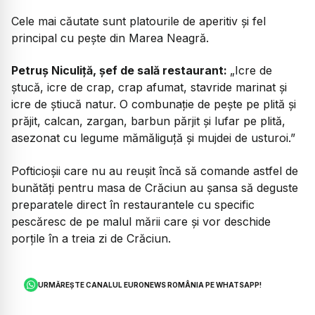
Cele mai căutate sunt platourile de aperitiv și fel
principal cu pește din Marea Neagră.
Petruș Niculiță, șef de sală restaurant:
„Icre de
ștucă, icre de crap, crap afumat, stavride marinat și
icre de știucă natur. O combunație de pește pe plită și
prăjit, calcan, zargan, barbun părjit și lufar pe plită,
asezonat cu legume mămăliguță și mujdei de usturoi.”
Pofticioșii care nu au reușit încă să comande astfel de
bunătăți pentru masa de Crăciun au șansa să deguste
preparatele direct în restaurantele cu specific
pescăresc de pe malul mării care și vor deschide
porțile în a treia zi de Crăciun.
URMĂREȘTE CANALUL EURONEWS ROMÂNIA PE WHATSAPP!