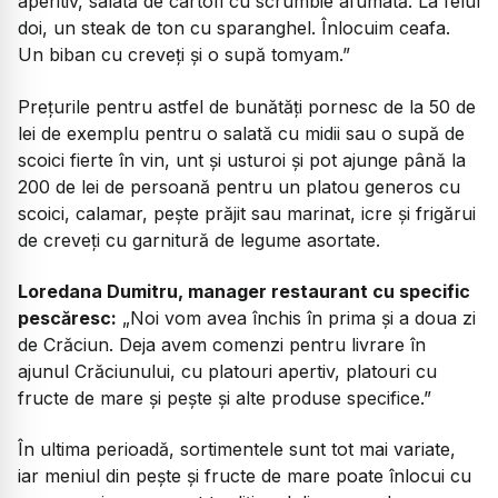
aperitiv, salată de cartofi cu scrumbie afumată. La felul
doi, un steak de ton cu sparanghel. Înlocuim ceafa.
Un biban cu creveți și o supă tomyam.”
Prețurile pentru astfel de bunătăți pornesc de la 50 de
lei de exemplu pentru o salată cu midii sau o supă de
scoici fierte în vin, unt și usturoi și pot ajunge până la
200 de lei de persoană pentru un platou generos cu
scoici, calamar, pește prăjit sau marinat, icre și frigărui
de creveți cu garnitură de legume asortate.
Loredana Dumitru, manager restaurant cu specific
pescăresc:
„Noi vom avea închis în prima și a doua zi
de Crăciun. Deja avem comenzi pentru livrare în
ajunul Crăciunului, cu platouri apertiv, platouri cu
fructe de mare și pește și alte produse specifice.”
În ultima perioadă, sortimentele sunt tot mai variate,
iar meniul din pește și fructe de mare poate înlocui cu