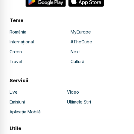
Teme
România
MyEurope
Internațional
#TheCube
Green
Next
Travel
Cultură
Servicii
Live
Video
Emisiuni
Ultimele Știri
Aplicația Mobilă
Utile