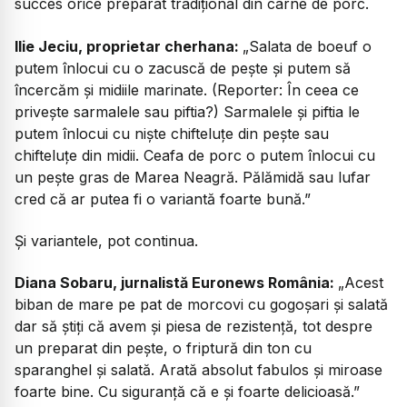
succes orice preparat tradițional din carne de porc.
Ilie Jeciu, proprietar cherhana:
„Salata de boeuf o
putem înlocui cu o zacuscă de pește și putem să
încercăm și midiile marinate. (Reporter: În ceea ce
privește sarmalele sau piftia?) Sarmalele și piftia le
putem înlocui cu niște chifteluțe din pește sau
chifteluțe din midii. Ceafa de porc o putem înlocui cu
un pește gras de Marea Neagră. Pălămidă sau lufar
cred că ar putea fi o variantă foarte bună.”
Și variantele, pot continua.
Diana Sobaru, jurnalistă Euronews România:
„Acest
biban de mare pe pat de morcovi cu gogoșari și salată
dar să știți că avem și piesa de rezistență, tot despre
un preparat din pește, o friptură din ton cu
sparanghel și salată. Arată absolut fabulos și miroase
foarte bine. Cu siguranță că e și foarte delicioasă.”