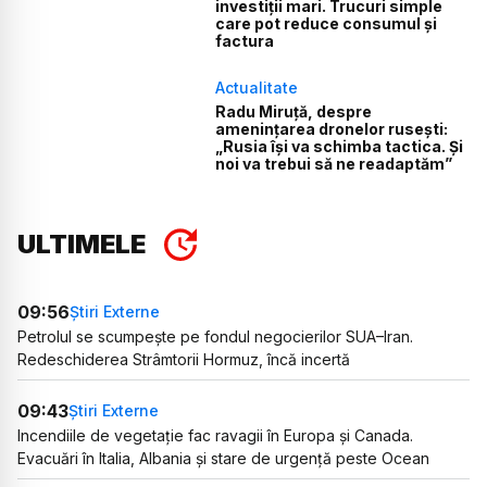
investiții mari. Trucuri simple
care pot reduce consumul și
factura
Actualitate
Radu Miruță, despre
amenințarea dronelor rusești:
„Rusia își va schimba tactica. Și
noi va trebui să ne readaptăm”
ULTIMELE
09:56
Știri Externe
Petrolul se scumpește pe fondul negocierilor SUA–Iran.
Redeschiderea Strâmtorii Hormuz, încă incertă
09:43
Știri Externe
Incendiile de vegetație fac ravagii în Europa și Canada.
Evacuări în Italia, Albania și stare de urgență peste Ocean