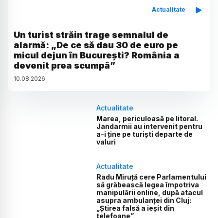
Actualitate
Un turist străin trage semnalul de
alarmă: „De ce să dau 30 de euro pe
micul dejun în București? România a
devenit prea scumpă”
10
.
08
.
2026
Actualitate
Marea, periculoasă pe litoral.
Jandarmii au intervenit pentru
a-i ține pe turiști departe de
valuri
Actualitate
Radu Miruță cere Parlamentului
să grăbească legea împotriva
manipulării online, după atacul
asupra ambulanței din Cluj:
„Știrea falsă a ieșit din
telefoane”