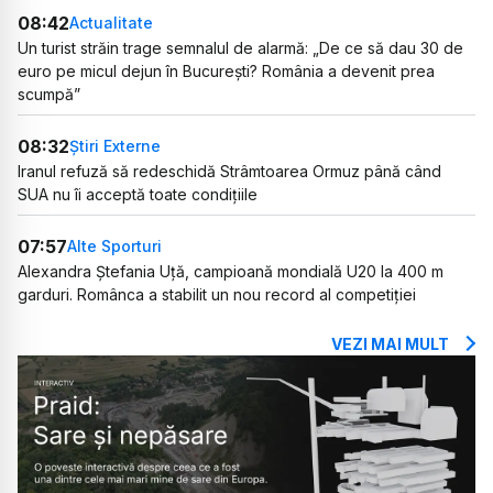
08:42
Actualitate
Un turist străin trage semnalul de alarmă: „De ce să dau 30 de
euro pe micul dejun în București? România a devenit prea
scumpă”
08:32
Știri Externe
Iranul refuză să redeschidă Strâmtoarea Ormuz până când
SUA nu îi acceptă toate condițiile
07:57
Alte Sporturi
Alexandra Ștefania Uță, campioană mondială U20 la 400 m
garduri. Românca a stabilit un nou record al competiției
VEZI MAI MULT