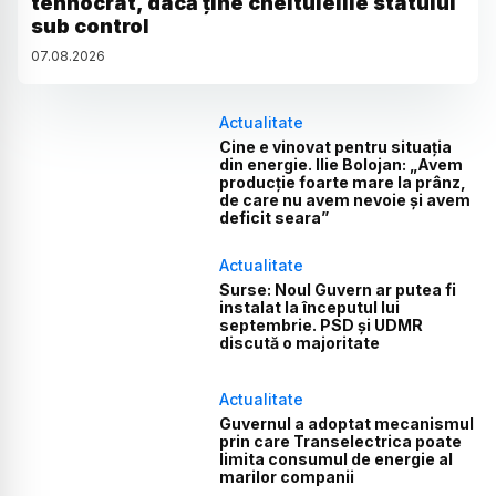
tehnocrat, dacă ține cheltuielile statului
sub control
07
.
08
.
2026
Actualitate
Cine e vinovat pentru situația
din energie. Ilie Bolojan: „Avem
producție foarte mare la prânz,
de care nu avem nevoie și avem
deficit seara”
Actualitate
Surse: Noul Guvern ar putea fi
instalat la începutul lui
septembrie. PSD și UDMR
discută o majoritate
Actualitate
Guvernul a adoptat mecanismul
prin care Transelectrica poate
limita consumul de energie al
marilor companii