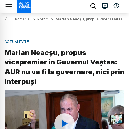
>
România
>
Politic
>
Marian Neacșu, propus vicepremier în Gu
ACTUALITATE
Marian Neacșu, propus
vicepremier în Guvernul Veștea:
AUR nu va fi la guvernare, nici prin
interpuși