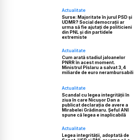
Actualitate
Surse: Majoritate în jurul PSD și
UDMR? Social democrații ar
urma să fie ajutați de politicieni
din PNL și din partidele
extremiste
Actualitate
Cum arată stadiul jaloanelor
PNRR în acest moment.
Ministrul Pîslaru a salvat 3,4
miliarde de euro nerambursabili
Actualitate
Scandal cu legea integrității în
ziua în care Nicușor Dan a
publicat declarația de avere a
Mirabelei Grădinaru. Șeful ANI
spune că legea e inaplicabilă
Actualitate
Legea integrității, adoptată de