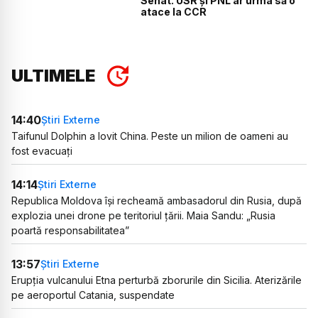
Senat. USR și PNL ar urma să o
atace la CCR
ULTIMELE
14:40
Știri Externe
Taifunul Dolphin a lovit China. Peste un milion de oameni au
fost evacuați
14:14
Știri Externe
Republica Moldova își recheamă ambasadorul din Rusia, după
explozia unei drone pe teritoriul țării. Maia Sandu: „Rusia
poartă responsabilitatea”
13:57
Știri Externe
Erupția vulcanului Etna perturbă zborurile din Sicilia. Aterizările
pe aeroportul Catania, suspendate