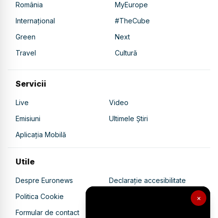
România
MyEurope
Internațional
#TheCube
Green
Next
Travel
Cultură
Servicii
Live
Video
Emisiuni
Ultimele Știri
Aplicația Mobilă
Utile
Despre Euronews
Declarație accesibilitate
Politica Cookie
Politica de confidențialitate
×
Formular de contact
Transparență în utilizarea AI