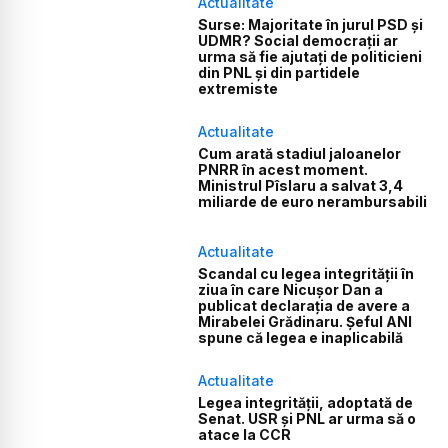
Actualitate
Surse: Majoritate în jurul PSD și
UDMR? Social democrații ar
urma să fie ajutați de politicieni
din PNL și din partidele
extremiste
Actualitate
Cum arată stadiul jaloanelor
PNRR în acest moment.
Ministrul Pîslaru a salvat 3,4
miliarde de euro nerambursabili
Actualitate
Scandal cu legea integrității în
ziua în care Nicușor Dan a
publicat declarația de avere a
Mirabelei Grădinaru. Șeful ANI
spune că legea e inaplicabilă
Actualitate
Legea integrității, adoptată de
Senat. USR și PNL ar urma să o
atace la CCR