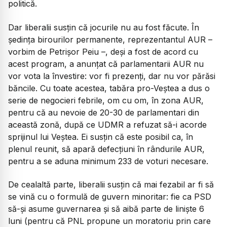
politică.
​Dar liberalii susțin că jocurile nu au fost făcute. În
ședința birourilor permanente, reprezentantul AUR –
vorbim de Petrișor Peiu –, deși a fost de acord cu
acest program, a anunțat că parlamentarii AUR nu
vor vota la învestire: vor fi prezenți, dar nu vor părăsi
băncile. Cu toate acestea, tabăra pro-Veștea a dus o
serie de negocieri febrile, om cu om, în zona AUR,
pentru că au nevoie de 20-30 de parlamentari din
această zonă, după ce UDMR a refuzat să-i acorde
sprijinul lui Veștea. Ei susțin că este posibil ca, în
plenul reunit, să apară defecțiuni în rândurile AUR,
pentru a se aduna minimum 233 de voturi necesare.
​De cealaltă parte, liberalii susțin că mai fezabil ar fi să
se vină cu o formulă de guvern minoritar: fie ca PSD
să-și asume guvernarea și să aibă parte de liniște 6
luni (pentru că PNL propune un moratoriu prin care