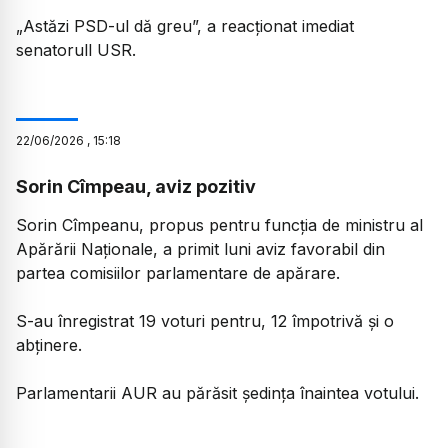
„
Astăzi PSD-ul dă greu
”, a reacționat imediat
senatorull USR.
22
/
06
/
2026
,
15:18
Sorin Cîmpeau, aviz pozitiv
Sorin Cîmpeanu, propus pentru funcția de ministru al
Apărării Naționale, a primit luni aviz favorabil din
partea comisiilor parlamentare de apărare.
S-au înregistrat 19 voturi pentru, 12 împotrivă și o
abținere.
Parlamentarii AUR au părăsit ședința înaintea votului.