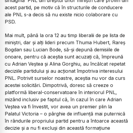
sintagma 'PNL din dreptul unor miniștri care provin din
acest partid, pe motiv că în structurile de conducere
ale PNL s-a decis să nu existe nicio colaborare cu
PSD.
​Mai mult, până la ora 12 au timp liberalii de pe lista de
miniștri, dar și alți lideri precum Thuma Hubert, Rareș
Bogdan sau Lucian Bode, să-și depună demisiile de
onoare, pentru că aceștia sunt acuzați că, împreună
cu Adrian Veștea și Alina Gorghiu, au încălcat repetat
deciziile partidului și au acționat împotriva interesului
PNL. Potrivit surselor noastre, aceștia nu vor da curs
acestei solicitări. Dimpotrivă, doresc să creeze o
platformă liberal-conservatoare în interiorul PNL,
mizând inclusiv pe faptul că, în cazul în care Adrian
Veștea va fi învestit, vor avea un premier plin la
Palatul Victoria – o pârghie de influență mai puternică
în rândurile propriului partid pentru a întoarce această
decizie și a nu fi excluși din această formațiune