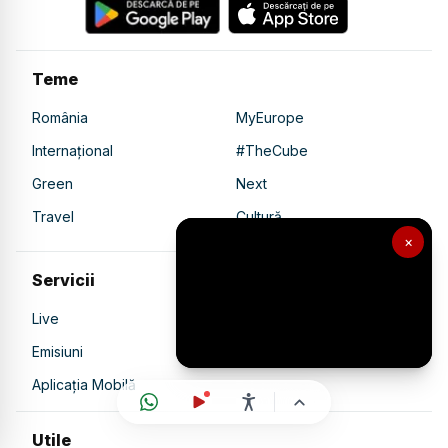
Teme
România
MyEurope
Internațional
#TheCube
Green
Next
Travel
Cultură
×
Servicii
Live
Video
Emisiuni
Ultimele Știri
Aplicația Mobilă
Utile