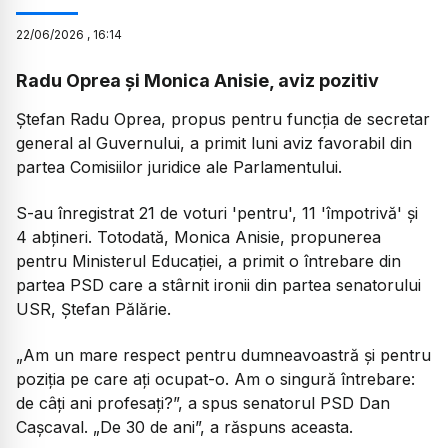
22
/
06
/
2026
,
16:14
Radu Oprea și Monica Anisie, aviz pozitiv
Ștefan Radu Oprea, propus pentru funcția de secretar
general al Guvernului, a primit luni aviz favorabil din
partea Comisiilor juridice ale Parlamentului.
S-au înregistrat 21 de voturi 'pentru', 11 'împotrivă' și
4 abțineri. Totodată, Monica Anisie, propunerea
pentru Ministerul Educației, a primit o întrebare din
partea PSD care a stârnit ironii din partea senatorului
USR, Ștefan Pălărie.
„
Am un mare respect pentru dumneavoastră și pentru
poziția pe care ați ocupat-o. Am o singură întrebare:
de câți ani profesați?
”, a spus senatorul PSD Dan
Cașcaval. „De 30 de ani”, a răspuns aceasta.