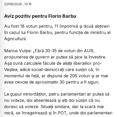
22
/
06
/
2026
,
13:15
Aviz pozitiv pentru Florin Barbu
Au fost 18 voturi pentru, 11 împotrivă și două abțineri
în cazul lui Florin Barbu, pentru funcția de ministru al
Agriculturii.
Marius Vulpe:
„Fără 30-35 de voturi din AUR,
propunerea de guvern ar putea să pice la învestire.
Așa sună calculele făcute de aliații liberalilor pro-
Veștea, adică social-democrați care susțin că, în
momentul de față, ar dispune de 206 voturi și ar mai
avea nevoie de aproximativ 30 pentru a fi siguri.
La gupul minorităților, patru parlamentari ar putea să
nu voteze, doi absentează și alți doi susțin că nu
doresc să voteze. Situații similare, dar la scară mai
mică, se înregistrează și în POT, unde doi parlamentari