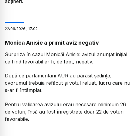
abțineri.
22
/
06
/
2026
,
17:02
Monica Anisie a primit aviz negativ
Surpriză în cazul Monicăi Anisie: avizul anunțat inițial
ca fiind favorabil ar fi, de fapt, negativ.
După ce parlamentarii AUR au părăsit ședința,
cvorumul trebuia refăcut și votul reluat, lucru care nu
s-ar fi întâmplat.
Pentru validarea avizului erau necesare minimum 26
de voturi, însă au fost înregistrate doar 22 de voturi
favorabile.