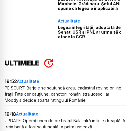
Mirabelei Grădinaru. Șeful ANI
spune că legea e inaplicabilă
Actualitate
Legea integrității, adoptată de
Senat. USR și PNL ar urma să o
atace la CCR
ULTIMELE
19:52
Actualitate
PE SCURT: Barjele se scufundă greu, cadastrul revine online,
frații Tate cer cauțiune, canotorii români strălucesc, iar
Moody’s decide soarta ratingului României
19:18
Actualitate
UPDATE. Operațiunea de pe brațul Bala intră în linie dreaptă. A
treia barjă a fost scufundată, a patra urmează