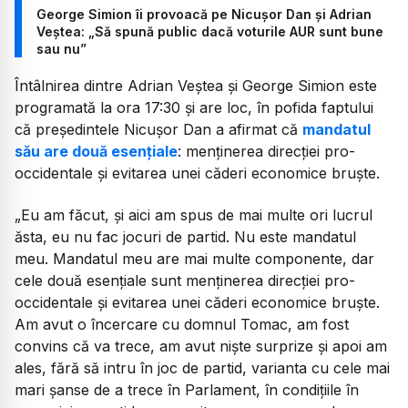
George Simion îi provoacă pe Nicușor Dan și Adrian
Veștea: „Să spună public dacă voturile AUR sunt bune
sau nu”
Întâlnirea dintre Adrian Veștea și George Simion este
programată la ora 17:30 și are loc, în pofida faptului
că președintele Nicușor Dan a afirmat că
mandatul
său are două esențiale
: menținerea direcției pro-
occidentale și evitarea unei căderi economice bruște.
„Eu am făcut, și aici am spus de mai multe ori lucrul
ăsta, eu nu fac jocuri de partid. Nu este mandatul
meu. Mandatul meu are mai multe componente, dar
cele două esențiale sunt menținerea direcției pro-
occidentale și evitarea unei căderi economice bruște.
Am avut o încercare cu domnul Tomac, am fost
convins că va trece, am avut niște surprize și apoi am
ales, fără să intru în joc de partid, varianta cu cele mai
mari șanse de a trece în Parlament, în condițiile în