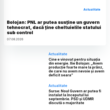
Actualitate
Bolojan: PNL ar putea susține un guvern
tehnocrat, dacă ține cheltuielile statului
sub control
07
.
08
.
2026
Actualitate
Cine e vinovat pentru situația
din energie. Ilie Bolojan: „Avem
producție foarte mare la prânz,
de care nu avem nevoie și avem
deficit seara”
Actualitate
Surse: Noul Guvern ar putea fi
instalat la începutul lui
septembrie. PSD și UDMR
discută o majoritate