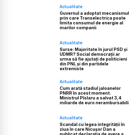
Actualitate
Guvernul a adoptat mecanismul
prin care Transelectrica poate
limita consumul de energie al
marilor companii
Actualitate
Surse: Majoritate în jurul PSD și
UDMR? Social democrații ar
urma să fie ajutați de politicieni
din PNL și din partidele
extremiste
Actualitate
Cum arată stadiul jaloanelor
PNRR în acest moment.
Ministrul Pîslaru a salvat 3,4
miliarde de euro nerambursabili
Actualitate
Scandal cu legea integrității în
ziua în care Nicușor Dan a
publicat declarația de avere a