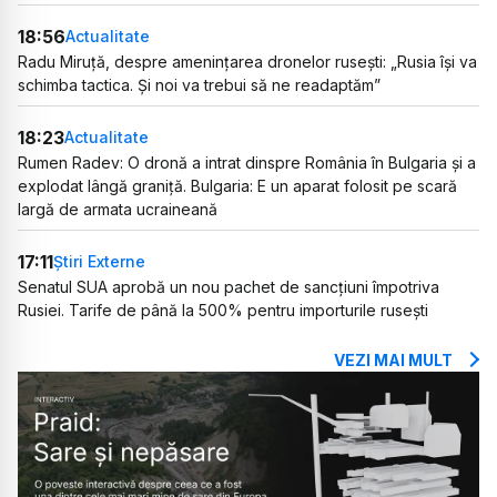
18:56
Actualitate
Radu Miruță, despre amenințarea dronelor rusești: „Rusia își va
schimba tactica. Și noi va trebui să ne readaptăm”
18:23
Actualitate
Rumen Radev: O dronă a intrat dinspre România în Bulgaria și a
explodat lângă graniță. Bulgaria: E un aparat folosit pe scară
largă de armata ucraineană
17:11
Știri Externe
Senatul SUA aprobă un nou pachet de sancțiuni împotriva
Rusiei. Tarife de până la 500% pentru importurile rusești
VEZI MAI MULT