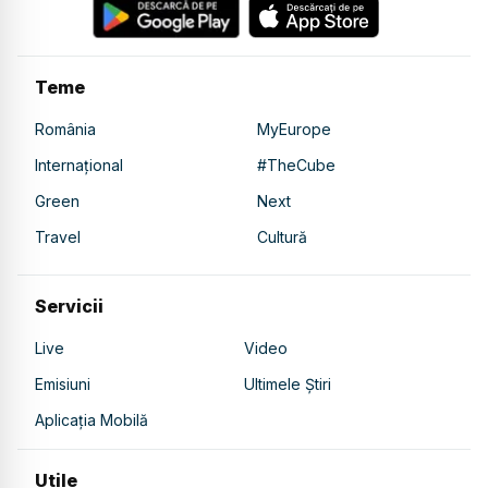
Teme
România
MyEurope
Internațional
#TheCube
Green
Next
Travel
Cultură
Servicii
Live
Video
Emisiuni
Ultimele Știri
Aplicația Mobilă
Utile