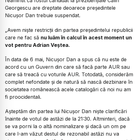
reamintit că fostul candidat la prezidențiale Călin
Georgescu are dreptate deoarece președintele
Nicușor Dan trebuie suspendat.
„Avem niște restricții din partea președintelui republicii
care ne fac să
nu luăm în calcul în acest moment un
vot pentru Adrian Veștea.
În data de 6 mai, Nicușor Dan a spus că nu este de
acord cu un Guvern din care să facă parte AUR sau
care să treacă cu voturile AUR. Totodată, considerăm
complet nefondate și de natură să nască dezbinare în
societatea românească acele catalogări că noi nu am
fi proocidentali.
Așteptăm din partea lui Nicușor Dan niște clarificări
înainte de votul de astăzi de la 21:30. Altminteri, dacă
se va porni la o altă nominalizare și dacă un om pe
care l-am văzut destul de rezonabil astăzi nu va