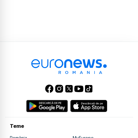
Teme
România
MyEurope