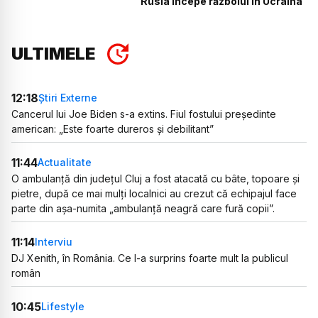
Rusia începe războiul în Ucraina
ULTIMELE
12:18
Știri Externe
Cancerul lui Joe Biden s-a extins. Fiul fostului președinte
american: „Este foarte dureros și debilitant”
11:44
Actualitate
O ambulanță din județul Cluj a fost atacată cu bâte, topoare și
pietre, după ce mai mulți localnici au crezut că echipajul face
parte din așa-numita „ambulanță neagră care fură copii”.
11:14
Interviu
DJ Xenith, în România. Ce l-a surprins foarte mult la publicul
român
10:45
Lifestyle