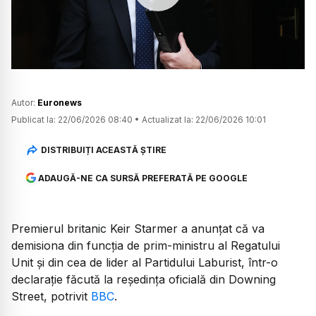
Watch
Autor:
Euronews
Publicat la:
22/06/2026 08:40
•
Actualizat la:
22/06/2026 10:01
DISTRIBUIȚI ACEASTĂ ȘTIRE
ADAUGĂ-NE CA SURSĂ PREFERATĂ PE GOOGLE
Premierul britanic Keir Starmer a anunțat că va
demisiona din funcția de prim-ministru al Regatului
Unit și din cea de lider al Partidului Laburist, într-o
declarație făcută la reședința oficială din Downing
Street, potrivit
BBC
.