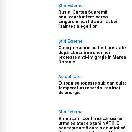
Știri Externe
Rusia: Curtea Supremă
analizează interzicerea
singurului partid anti-război
înaintea alegerilor
Știri Externe
Cinci persoane au fost arestate
după izbucnirea unor noi
proteste anti-imigrație în Marea
Britanie
Actualitate
Europa se topește sub caniculă:
temperaturi record și restricții
de energie
Știri Externe
Americanii confirmă că rușii ar
urma să atace o țară NATO. E
aceeași sursă care a anunțat că