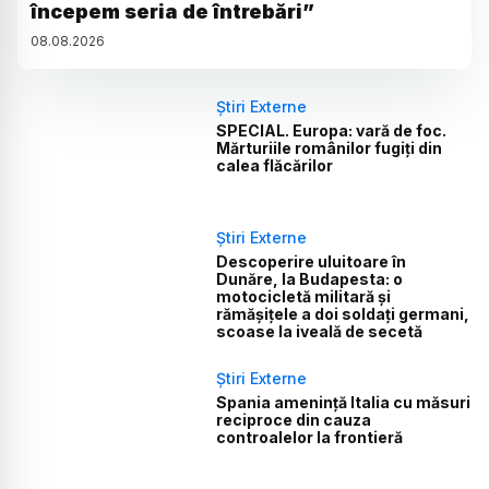
începem seria de întrebări”
08
.
08
.
2026
Știri Externe
SPECIAL. Europa: vară de foc.
Mărturiile românilor fugiți din
calea flăcărilor
Știri Externe
Descoperire uluitoare în
Dunăre, la Budapesta: o
motocicletă militară și
rămășițele a doi soldați germani,
scoase la iveală de secetă
Știri Externe
Spania amenință Italia cu măsuri
reciproce din cauza
controalelor la frontieră