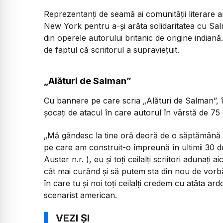
Reprezentanți de seamă ai comunității literare am
New York pentru a-și arăta solidaritatea cu Salm
din operele autorului britanic de origine indiană.
de faptul că scriitorul a supraviețuit.
„Alături de Salman”
Cu bannere pe care scria „Alături de Salman”, în
șocați de atacul în care autorul în vârstă de 75 
„Mă gândesc la tine oră deoră de o săptămână și
pe care am construit-o împreună în ultimii 30 de 
Auster n.r. ), eu și toți ceilalți scriitori adunați
cât mai curând și să putem sta din nou de vorbă d
în care tu și noi toți ceilalți credem cu atâta ard
scenarist american.