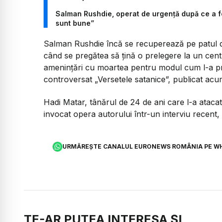
Salman Rushdie, operat de urgență după ce a fos
sunt bune”
Salman Rushdie încă se recuperează pe patul de 
când se pregătea să țină o prelegere la un cen
amenințări cu moartea pentru modul cum l-a p
controversat „Versetele satanice”, publicat acu
Hadi Matar, tânărul de 24 de ani care l-a ataca
invocat opera autorului într-un interviu recent,
URMĂREȘTE CANALUL EURONEWS ROMÂNIA PE W
TE-AR PUTEA INTERESA ȘI