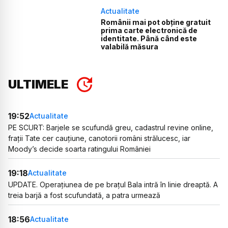
Actualitate
Românii mai pot obține gratuit
prima carte electronică de
identitate. Până când este
valabilă măsura
ULTIMELE
19:52
Actualitate
PE SCURT: Barjele se scufundă greu, cadastrul revine online,
frații Tate cer cauțiune, canotorii români strălucesc, iar
Moody’s decide soarta ratingului României
19:18
Actualitate
UPDATE. Operațiunea de pe brațul Bala intră în linie dreaptă. A
treia barjă a fost scufundată, a patra urmează
18:56
Actualitate