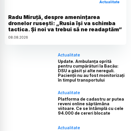
Actualitate
Radu Miruță, despre amenințarea
dronelor rusești: „Rusia își va schimba
tactica. Și noi va trebui să ne readaptăm”
08
.
08
.
2026
Actualitate
Update. Ambulanța oprită
pentru cumpărături la Bacău:
DSU a găsit și alte nereguli.
Pacienții nu au fost monitorizați
în timpul transportului
Actualitate
Platforma de cadastru ar putea
reveni online săptămâna
viitoare. Ce se întâmplă cu cele
94.000 de cereri blocate
Actualitate