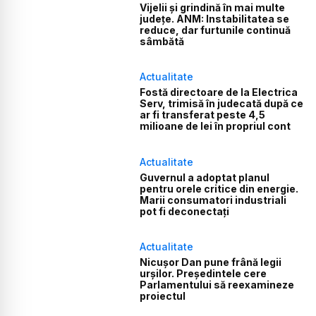
Vijelii și grindină în mai multe
județe. ANM: Instabilitatea se
reduce, dar furtunile continuă
sâmbătă
Actualitate
Fostă directoare de la Electrica
Serv, trimisă în judecată după ce
ar fi transferat peste 4,5
milioane de lei în propriul cont
Actualitate
Guvernul a adoptat planul
pentru orele critice din energie.
Marii consumatori industriali
pot fi deconectați
Actualitate
Nicușor Dan pune frână legii
urșilor. Președintele cere
Parlamentului să reexamineze
proiectul