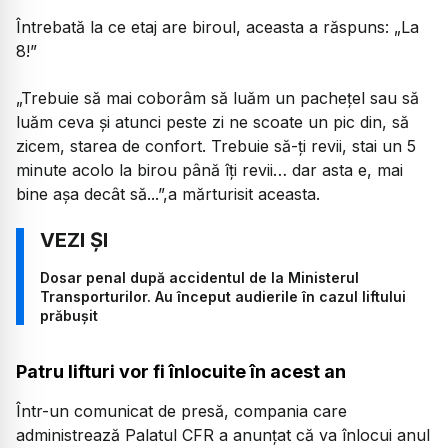
Întrebată la ce etaj are biroul, aceasta a răspuns: „La
8!”
„Trebuie să mai coborâm să luăm un pachețel sau să
luăm ceva și atunci peste zi ne scoate un pic din, să
zicem, starea de confort. Trebuie să-ți revii, stai un 5
minute acolo la birou până îți revii… dar asta e, mai
bine așa decât să...”,
a mărturisit aceasta.
Dosar penal după accidentul de la Ministerul
Transporturilor. Au început audierile în cazul liftului
prăbușit
Patru lifturi vor fi înlocuite în acest an
Într-un comunicat de presă, compania care
administrează Palatul CFR a anunțat că va înlocui anul