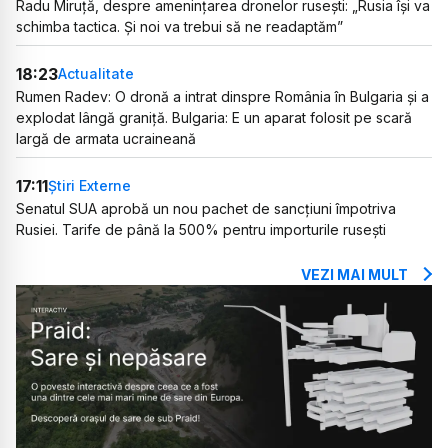
Radu Miruță, despre amenințarea dronelor rusești: „Rusia își va
schimba tactica. Și noi va trebui să ne readaptăm”
18:23
Actualitate
Rumen Radev: O dronă a intrat dinspre România în Bulgaria și a
explodat lângă graniță. Bulgaria: E un aparat folosit pe scară
largă de armata ucraineană
17:11
Știri Externe
Senatul SUA aprobă un nou pachet de sancțiuni împotriva
Rusiei. Tarife de până la 500% pentru importurile rusești
VEZI MAI MULT