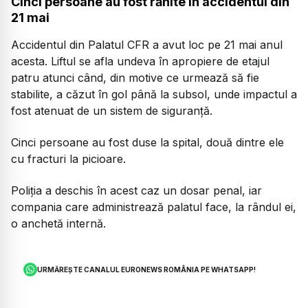
Cinci persoane au fost rănite în accidentul din
21 mai
Accidentul din Palatul CFR a avut loc pe 21 mai anul
acesta. Liftul se afla undeva în apropiere de etajul
patru atunci când, din motive ce urmează să fie
stabilite, a căzut în gol până la subsol, unde impactul a
fost atenuat de un sistem de siguranță.
Cinci persoane au fost duse la spital, două dintre ele
cu fracturi la picioare.
Poliția a deschis în acest caz un dosar penal, iar
compania care administrează palatul face, la rândul ei,
o anchetă internă.
URMĂREȘTE CANALUL EURONEWS ROMÂNIA PE WHATSAPP!