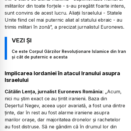
militarilor din toate forțele - s-au pregătit foarte intens,
sunt convins de acest lucru. Aliații Israelului - Statele
Unite fiind cel mai puternic aliat al statului ebraic - au
trimis militari în zonă”, a precizat jurnalistul Euronews.
Ce este Corpul Gărzilor Revoluționare Islamice din Iran
și cât de puternic e acesta
Implicarea Iordaniei în atacul Iranului asupra
Israelului
Cătălin Lența, jurnalist Euronews România
: „Acum,
nici nu știm exact ce au țintit iranienii. Baza din
Deșertul Negev, aceea ușor avariată, a fost una dintre
ținte, dar în rest au fost alarme iraniene asupra
marilor orașe, dar majoritatea dronelor și rachetelor
au fost distruse. Să ne gândim că în drumul lor din