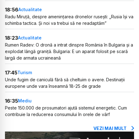
18:56
Actualitate
Radu Miruță, despre amenințarea dronelor rusești: „Rusia își va
schimba tactica. Și noi va trebui să ne readaptăm”
18:23
Actualitate
Rumen Radev: O dronă a intrat dinspre România în Bulgaria și a
explodat lângă graniță. Bulgaria: E un aparat folosit pe scară
largă de armata ucraineană
17:45
Turism
Unde fugim de caniculă fără să cheltuim o avere. Destinații
europene unde vara înseamnă 18-25 de grade
16:35
Mediu
Peste 150.000 de prosumatori ajută sistemul energetic. Cum
contribuie la reducerea consumului în orele de vârf
VEZI MAI MULT