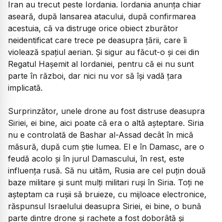
Iran au trecut peste Iordania. Iordania anunța chiar
aseară, după lansarea atacului, după confirmarea
acestuia, că va distruge orice obiect zburător
neidentificat care trece pe deasupra țării, care îi
violează spațiul aerian. Și sigur au făcut-o și cei din
Regatul Hașemit al Iordaniei, pentru că ei nu sunt
parte în război, dar nici nu vor să își vadă țara
implicată.
Surprinzător, unele drone au fost distruse deasupra
Siriei, ei bine, aici poate că era o altă așteptare. Siria
nu e controlată de Bashar al-Assad decât în mică
măsură, după cum știe lumea. El e în Damasc, are o
feudă acolo și în jurul Damascului, în rest, este
influența rusă. Să nu uităm, Rusia are cel puțin două
baze militare și sunt mulți militari ruși în Siria. Toți ne
așteptam ca rușii să bruieze, cu mijloace electronice,
răspunsul Israelului deasupra Siriei, ei bine, o bună
parte dintre drone și rachete a fost doborâtă și