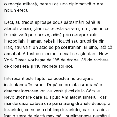
o reacție militară, pentru că una diplomatică n-are
niciun efect.
Deci, au trecut aproape două săptămâni până la
atacul iranian, știam că acesta va veni, nu știam în ce
formă: va fi prin proxy, adică prin cei apropiați:
Hezbollah, Hamas, rebelii Houthi sau grupările din
Irak, sau va fi un atac de pe sol iranian. Ei bine, iată că
am aflat. A fost cu mai mult decât ne așteptam. New
York Times vorbește de 185 de drone, 36 de rachete
de croazieră și 110 rachete sol-sol.
Interesant este faptul că acestea nu au ajuns
instantaneu în Israel. După ce armata israeliană a
detectat lansarea lor, au venit și cei de la Gărzile
Revoluționare care au spus:
Am atacat Israelul
,
dar
mai durează câteva ore până ajung dronele deasupra
Israelului
, ceea ce a dat timp Israelului, care era deja
într-o stare de alertă maximă - suplimentase numărul