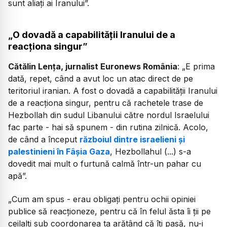
sunt aliați ai Iranului”.
„O dovadă a capabilității Iranului de a
reacționa singur”
Cătălin Lența, jurnalist Euronews România
: „E prima
dată, repet, când a avut loc un atac direct de pe
teritoriul iranian. A fost o dovadă a capabilității Iranului
de a reacționa singur, pentru că rachetele trase de
Hezbollah din sudul Libanului către nordul Israelului
fac parte - hai să spunem - din rutina zilnică. Acolo,
de când a început
războiul dintre israelieni și
palestinieni în Fâșia Gaza
, Hezbollahul (...) s-a
dovedit mai mult o furtună calmă într-un pahar cu
apă”.
„Cum am spus - erau obligați pentru ochii opiniei
publice să reacționeze, pentru că în felul ăsta îi ții pe
ceilalți sub coordonarea ta arătând că îți pasă, nu-i