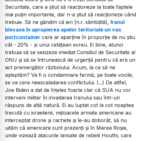
Securitate, care a știut să reacționeze la toate faptele
mai puțin importante, dar n-a știut să reacționeze când
trebuie. Să ne gândim că ieri (n.r. sâmbătă),
Iranul
blocase în apropierea apelor teritoriale un vas
portcontainer
care ar aparține în proporție de nu știu
cât - 20% - și unui cetățean evreu. Ei bine, atunci
trebuia să se sesizeze imediat Consiliul de Securitate al
ONU și să se întrunească de urgență pentru că era un
act premergător războiului. Acum, la ce să ne
așteptăm? Va fi o condamnare fermă, pe toate vocile,
se va cere neescaladarea conflictului. (...) De altfel,
Joe Biden a dat de înțeles foarte clar că SUA nu vor
interveni militar în invadarea Iranului sau într-un
răspuns de altă natură. Ei au luptat cot la cot noaptea
trecută cu israelienii, mijloacele armate americane au
interceptat drone și rachete și le-au doborât, să nu
uităm că americanii sunt prezenți și în Marea Roșie,
unde vizează atacurile lansate de rebelii Houthi, care