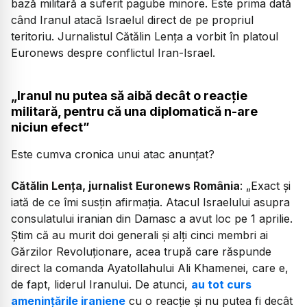
bază militară a suferit pagube minore. Este prima dată
când Iranul atacă Israelul direct de pe propriul
teritoriu. Jurnalistul Cătălin Lența a vorbit în platoul
Euronews despre conflictul Iran-Israel.
„Iranul nu putea să aibă decât o reacție
militară, pentru că una diplomatică n-are
niciun efect”
Este cumva cronica unui atac anunțat?
Cătălin Lența, jurnalist Euronews România
: „Exact și
iată de ce îmi susțin afirmația. Atacul Israelului asupra
consulatului iranian din Damasc a avut loc pe 1 aprilie.
Știm că au murit doi generali și alți cinci membri ai
Gărzilor Revoluționare, acea trupă care răspunde
direct la comanda Ayatollahului Ali Khamenei, care e,
de fapt, liderul Iranului. De atunci,
au tot curs
amenințările iraniene
cu o reacție și nu putea fi decât