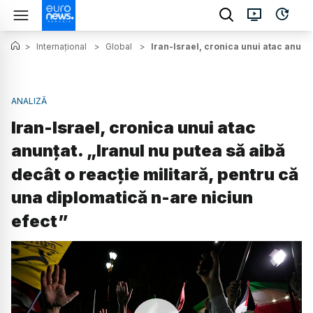
>
Internațional
>
Global
>
Iran-Israel, cronica unui atac anunța
ANALIZĂ
Iran-Israel, cronica unui atac
anunțat. „Iranul nu putea să aibă
decât o reacție militară, pentru că
una diplomatică n-are niciun
efect”