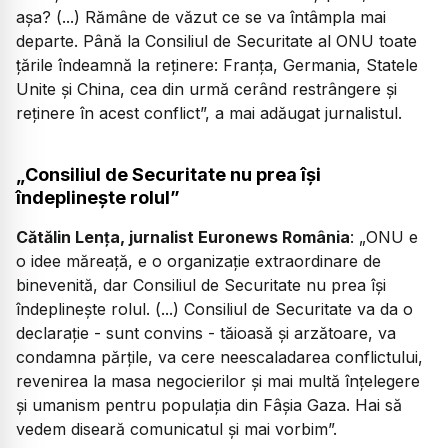
așa? (...) Rămâne de văzut ce se va întâmpla mai
departe. Până la Consiliul de Securitate al ONU toate
țările îndeamnă la reținere: Franța, Germania, Statele
Unite și China, cea din urmă cerând
restrângere și
reținere
în acest conflict”, a mai adăugat jurnalistul.
„Consiliul de Securitate nu prea își
îndeplinește rolul”
Cătălin Lența, jurnalist Euronews România
: „ONU e
o idee măreață, e o organizație extraordinare de
binevenită, dar Consiliul de Securitate nu prea își
îndeplinește rolul. (...) Consiliul de Securitate va da o
declarație - sunt convins - tăioasă și arzătoare, va
condamna părțile, va cere neescaladarea conflictului,
revenirea la masa negocierilor și mai multă înțelegere
și umanism pentru populația din Fâșia Gaza. Hai să
vedem diseară comunicatul și mai vorbim”.