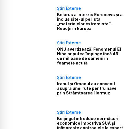
Știri Externe
Belarus a interzis Euronews și a
inclus site-ul pe lista
„materialelor extremiste”.
Reacții în Europa
Știri Externe
ONU avertizează: Fenomenul El
Niño ar putea împinge încă 49
de milioane de oameni în
foamete acută
Știri Externe
Iranul și Omanul au convenit
asupra unei rute pentru nave
prin Strâmtoarea Hormuz
Știri Externe
Beijingul introduce noi măsuri
economice împotriva SUA și
înăsprește controalele la export