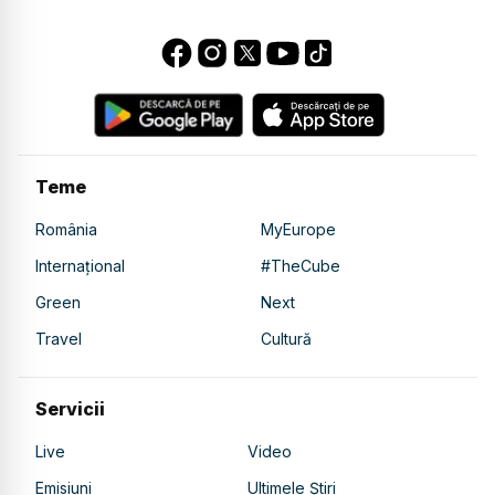
Teme
România
MyEurope
Internațional
#TheCube
Green
Next
Travel
Cultură
Servicii
Live
Video
Emisiuni
Ultimele Știri