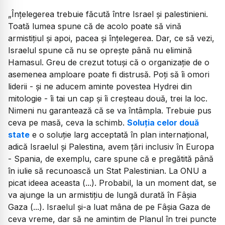
„Înțelegerea trebuie făcută între Israel și palestinieni.
Toată lumea spune că de acolo poate să vină
armistițiul și apoi, pacea și înțelegerea. Dar, ce să vezi,
Israelul spune că nu se oprește până nu elimină
Hamasul. Greu de crezut totuși că o organizație de o
asemenea amploare poate fi distrusă. Poți să îi omori
liderii - și ne aducem aminte povestea Hydrei din
mitologie - îi tai un cap și îi creșteau două, trei la loc.
Nimeni nu garantează că se va întâmpla. Trebuie pus
ceva pe masă, ceva la schimb.
Soluția celor două
state
e o soluție larg acceptată în plan internațional,
adică Israelul și Palestina, avem țări inclusiv în Europa
- Spania, de exemplu, care spune că e pregătită până
în iulie să recunoască un Stat Palestinian. La ONU a
picat ideea aceasta (...). Probabil, la un moment dat, se
va ajunge la un armistițiu de lungă durată în Fâșia
Gaza (...). Israelul și-a luat mâna de pe Fâșia Gaza de
ceva vreme, dar să ne amintim de
Planul în trei puncte