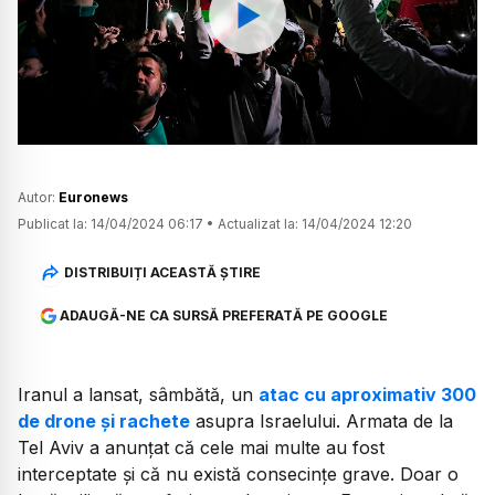
Watch
Autor:
Euronews
Publicat la:
14/04/2024 06:17
•
Actualizat la:
14/04/2024 12:20
DISTRIBUIȚI ACEASTĂ ȘTIRE
ADAUGĂ-NE CA SURSĂ PREFERATĂ PE GOOGLE
Iranul a lansat, sâmbătă, un
atac cu aproximativ 300
de drone și rachete
asupra Israelului. Armata de la
Tel Aviv a anunțat că cele mai multe au fost
interceptate și că nu există consecințe grave. Doar o