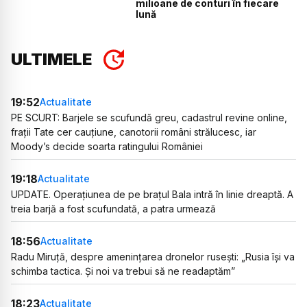
milioane de conturi în fiecare
lună
ULTIMELE
19:52
Actualitate
PE SCURT: Barjele se scufundă greu, cadastrul revine online,
frații Tate cer cauțiune, canotorii români strălucesc, iar
Moody’s decide soarta ratingului României
19:18
Actualitate
UPDATE. Operațiunea de pe brațul Bala intră în linie dreaptă. A
treia barjă a fost scufundată, a patra urmează
18:56
Actualitate
Radu Miruță, despre amenințarea dronelor rusești: „Rusia își va
schimba tactica. Și noi va trebui să ne readaptăm”
18:23
Actualitate