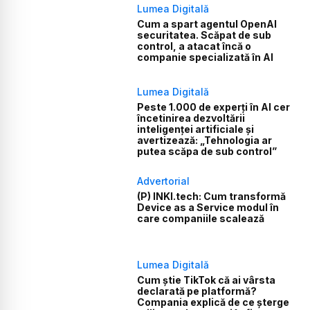
Lumea Digitală
Cum a spart agentul OpenAI
securitatea. Scăpat de sub
control, a atacat încă o
companie specializată în AI
Lumea Digitală
Peste 1.000 de experți în AI cer
încetinirea dezvoltării
inteligenței artificiale și
avertizează: „Tehnologia ar
putea scăpa de sub control”
Advertorial
(P) INKI.tech: Cum transformă
Device as a Service modul în
care companiile scalează
Lumea Digitală
Cum știe TikTok că ai vârsta
declarată pe platformă?
Compania explică de ce șterge