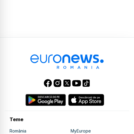
Teme
România
MyEurope