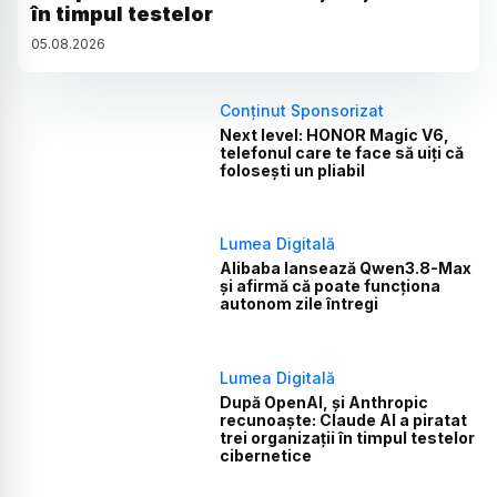
în timpul testelor
05
.
08
.
2026
Conținut Sponsorizat
Next level: HONOR Magic V6,
telefonul care te face să uiți că
folosești un pliabil
Lumea Digitală
Alibaba lansează Qwen3.8-Max
și afirmă că poate funcționa
autonom zile întregi
Lumea Digitală
După OpenAI, și Anthropic
recunoaște: Claude AI a piratat
trei organizații în timpul testelor
cibernetice