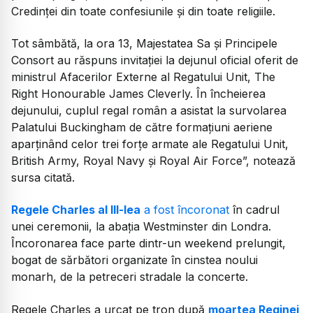
Credinței din toate confesiunile și din toate religiile.
Tot sâmbătă, la ora 13, Majestatea Sa și Principele
Consort au răspuns invitației la dejunul oficial oferit de
ministrul Afacerilor Externe al Regatului Unit, The
Right Honourable James Cleverly. În încheierea
dejunului, cuplul regal român a asistat la survolarea
Palatului Buckingham de către formațiuni aeriene
aparținând celor trei forțe armate ale Regatului Unit,
British Army, Royal Navy și Royal Air Force”, notează
sursa citată.
Regele Charles al III-lea
a fost încoronat
în cadrul
unei ceremonii, la abaţia Westminster din Londra.
Încoronarea face parte dintr-un weekend prelungit,
bogat de sărbători organizate în cinstea noului
monarh, de la petreceri stradale la concerte.
Regele Charles a urcat pe tron după
moartea Reginei