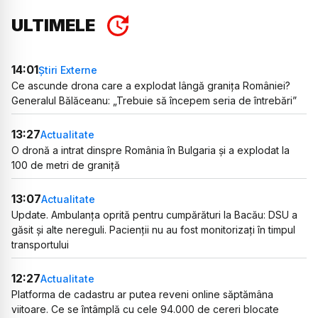
ULTIMELE
14:01
Știri Externe
Ce ascunde drona care a explodat lângă granița României?
Generalul Bălăceanu: „Trebuie să începem seria de întrebări”
13:27
Actualitate
O dronă a intrat dinspre România în Bulgaria și a explodat la
100 de metri de graniță
13:07
Actualitate
Update. Ambulanța oprită pentru cumpărături la Bacău: DSU a
găsit și alte nereguli. Pacienții nu au fost monitorizați în timpul
transportului
12:27
Actualitate
Platforma de cadastru ar putea reveni online săptămâna
viitoare. Ce se întâmplă cu cele 94.000 de cereri blocate