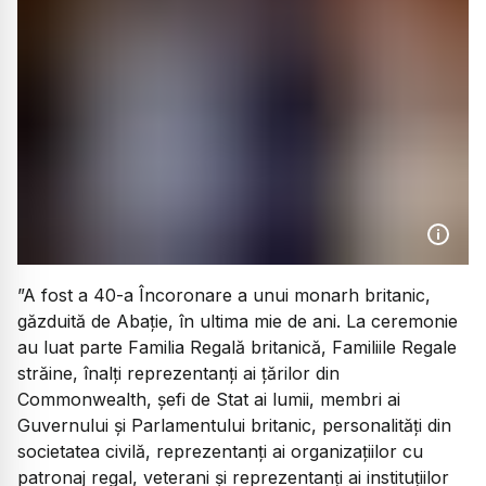
”A fost a 40-a Încoronare a unui monarh britanic,
găzduită de Abație, în ultima mie de ani. La ceremonie
au luat parte Familia Regală britanică, Familiile Regale
străine, înalți reprezentanți ai țărilor din
Commonwealth, șefi de Stat ai lumii, membri ai
Guvernului și Parlamentului britanic, personalități din
societatea civilă, reprezentanți ai organizațiilor cu
patronaj regal, veterani și reprezentanți ai instituțiilor