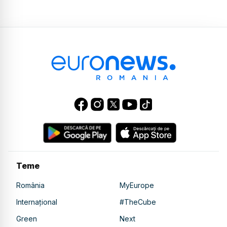
Teme
România
MyEurope
Internațional
#TheCube
Green
Next