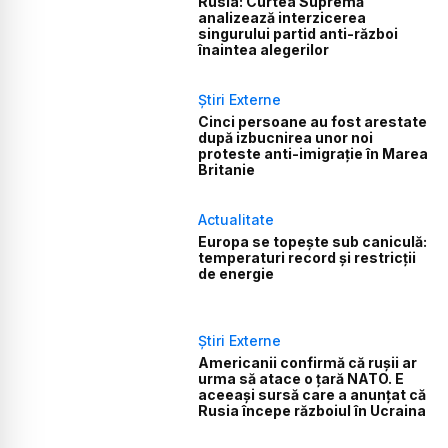
Rusia: Curtea Supremă
analizează interzicerea
singurului partid anti-război
înaintea alegerilor
Știri Externe
Cinci persoane au fost arestate
după izbucnirea unor noi
proteste anti-imigrație în Marea
Britanie
Actualitate
Europa se topește sub caniculă:
temperaturi record și restricții
de energie
Știri Externe
Americanii confirmă că rușii ar
urma să atace o țară NATO. E
aceeași sursă care a anunțat că
Rusia începe războiul în Ucraina