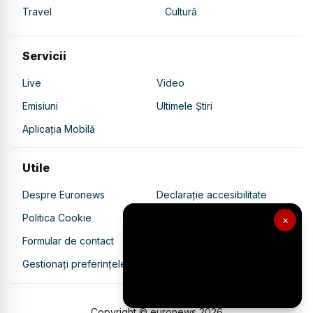
Travel
Cultură
Servicii
Live
Video
Emisiuni
Ultimele Știri
Aplicația Mobilă
Utile
Despre Euronews
Declarație accesibilitate
Politica Cookie
Politica de confidențialitate
×
Formular de contact
Transparență în utilizarea AI
Gestionați preferințele
Copyright © euronews
2026