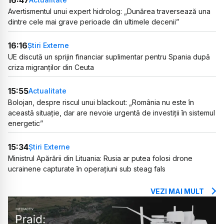
Avertismentul unui expert hidrolog: „Dunărea traversează una
dintre cele mai grave perioade din ultimele decenii”
16:16
Știri Externe
UE discută un sprijin financiar suplimentar pentru Spania după
criza migranților din Ceuta
15:55
Actualitate
Bolojan, despre riscul unui blackout: „România nu este în
această situație, dar are nevoie urgentă de investiții în sistemul
energetic”
15:34
Știri Externe
Ministrul Apărării din Lituania: Rusia ar putea folosi drone
ucrainene capturate în operațiuni sub steag fals
VEZI MAI MULT