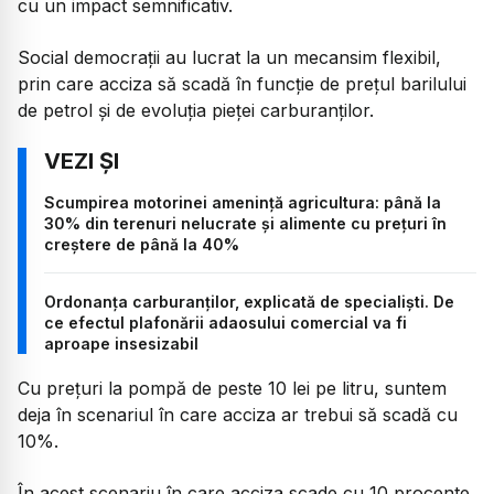
cu un impact semnificativ.
Social democrații au lucrat la un mecansim flexibil,
prin care acciza să scadă în funcție de prețul barilului
de petrol și de evoluția pieței carburanților.
Scumpirea motorinei amenință agricultura: până la
30% din terenuri nelucrate și alimente cu prețuri în
creștere de până la 40%
Ordonanța carburanților, explicată de specialiști. De
ce efectul plafonării adaosului comercial va fi
aproape insesizabil
Cu prețuri la pompă de peste 10 lei pe litru, suntem
deja în scenariul în care acciza ar trebui să scadă cu
10%.
În acest scenariu în care acciza scade cu 10 procente,