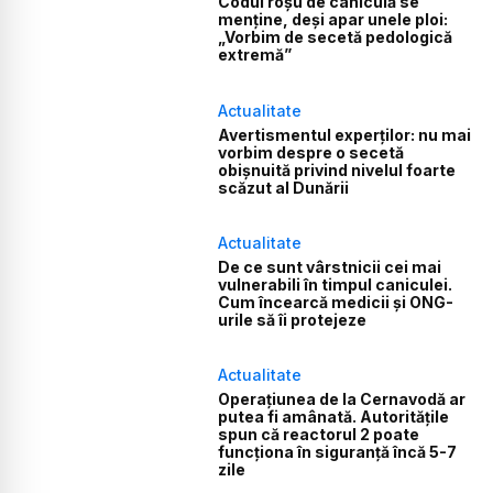
Codul roșu de caniculă se
menține, deși apar unele ploi:
„Vorbim de secetă pedologică
extremă”
Actualitate
Avertismentul experților: nu mai
vorbim despre o secetă
obișnuită privind nivelul foarte
scăzut al Dunării
Actualitate
De ce sunt vârstnicii cei mai
vulnerabili în timpul caniculei.
Cum încearcă medicii și ONG-
urile să îi protejeze
Actualitate
Operațiunea de la Cernavodă ar
putea fi amânată. Autoritățile
spun că reactorul 2 poate
funcționa în siguranță încă 5-7
zile