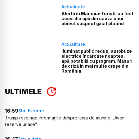
Actualitate
Alertă în Mamaia: Turiștii au fost
scoși din apă din cauza unui
obiect suspect găsit plutind
Actualitate
Iluminat public redus, autobuze
electrice încărcate noaptea,
apă potabilă cu program. Măsuri
de criză în mai multe orașe din
România
ULTIMELE
16:59
Știri Externe
Trump respinge informațiile despre lipsa de muniție: „Avem
rezerve uriașe”
16:47
Actualitate