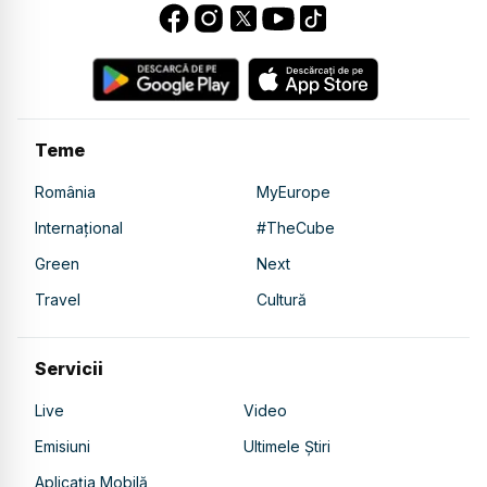
Teme
România
MyEurope
Internațional
#TheCube
Green
Next
Travel
Cultură
Servicii
Live
Video
Emisiuni
Ultimele Știri
Aplicația Mobilă