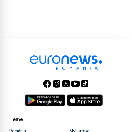
Teme
România
MyEurope