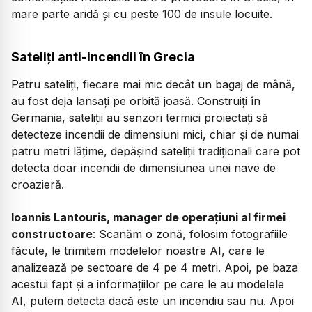
mare parte aridă și cu peste 100 de insule locuite.
Sateliți anti-incendii în Grecia
Patru sateliți, fiecare mai mic decât un bagaj de mână,
au fost deja lansați pe orbită joasă. Construiți în
Germania, sateliții au senzori termici proiectați să
detecteze incendii de dimensiuni mici, chiar și de numai
patru metri lățime, depășind sateliții tradiționali care pot
detecta doar incendii de dimensiunea unei nave de
croazieră.
Ioannis Lantouris, manager de operațiuni al firmei
constructoare
: Scanăm o zonă, folosim fotografiile
făcute, le trimitem modelelor noastre AI, care le
analizează pe sectoare de 4 pe 4 metri. Apoi, pe baza
acestui fapt și a informațiilor pe care le au modelele
AI, putem detecta dacă este un incendiu sau nu. Apoi