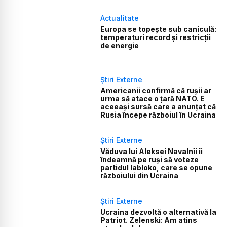
Actualitate
Europa se topește sub caniculă:
temperaturi record și restricții
de energie
Știri Externe
Americanii confirmă că rușii ar
urma să atace o țară NATO. E
aceeași sursă care a anunțat că
Rusia începe războiul în Ucraina
Știri Externe
Văduva lui Aleksei Navalnîi îi
îndeamnă pe ruși să voteze
partidul Iabloko, care se opune
războiului din Ucraina
Știri Externe
Ucraina dezvoltă o alternativă la
Patriot. Zelenski: Am atins