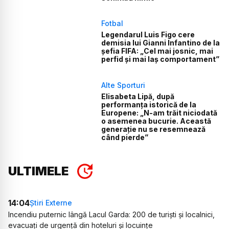
Fotbal
Legendarul Luis Figo cere
demisia lui Gianni Infantino de la
șefia FIFA: „Cel mai josnic, mai
perfid și mai laș comportament”
Alte Sporturi
Elisabeta Lipă, după
performanța istorică de la
Europene: „N-am trăit niciodată
o asemenea bucurie. Această
generație nu se resemnează
când pierde”
ULTIMELE
14:04
Știri Externe
Incendiu puternic lângă Lacul Garda: 200 de turiști și localnici,
evacuați de urgență din hoteluri și locuințe