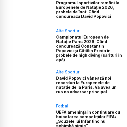
Programul sportivilor români la
Europenele de Natație 2026,
probele de înot. Când
concurează David Popovici
Alte Sporturi
Campionatul European de
Natație Paris 2026. Când
concurează Constantin
Popovici și Cătălin Preda în
probele de high diving (sărituri în
apă)
Alte Sporturi
David Popovici vânează noi
recorduri la Europenele de
natație de la Paris. Va avea un
rus ca adversar principal
Fotbal
UEFA amenință în continuare cu
boicotarea competițiilor FIFA:
„Scuzele lui Infantino nu
schimbă nimic”