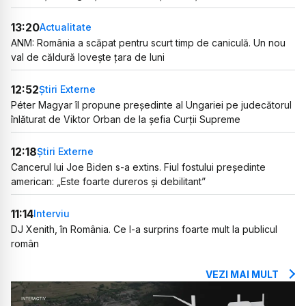
13:20
Actualitate
ANM: România a scăpat pentru scurt timp de caniculă. Un nou
val de căldură lovește țara de luni
12:52
Știri Externe
Péter Magyar îl propune președinte al Ungariei pe judecătorul
înlăturat de Viktor Orban de la șefia Curții Supreme
12:18
Știri Externe
Cancerul lui Joe Biden s-a extins. Fiul fostului președinte
american: „Este foarte dureros și debilitant”
11:14
Interviu
DJ Xenith, în România. Ce l-a surprins foarte mult la publicul
român
VEZI MAI MULT