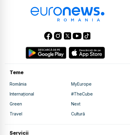
Teme
România
MyEurope
Internațional
#TheCube
Green
Next
Travel
Cultură
Servicii