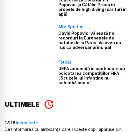
Popovici și Cătălin Preda în
probele de high diving (sărituri în
apă)
Alte Sporturi
David Popovici vânează noi
recorduri la Europenele de
natație de la Paris. Va avea un
rus ca adversar principal
Fotbal
UEFA amenință în continuare cu
boicotarea competițiilor FIFA:
„Scuzele lui Infantino nu
schimbă nimic”
ULTIMELE
17:18
Actualitate
Dezinformarea cu ambulanța care răpește copii apăruse din