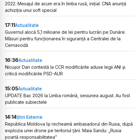
2022. Mesajul de acum era în limba rusă, inițial. CNA anunță
achiziția unui soft special
17:11
Actualitate
Guvernul alocă 5,1 milioane de lei pentru lucrări pe Dunăre.
Măsuri pentru funcționarea în siguranță a Centralei de la
Cernavodă
16:36
Actualitate
Nicușor Dan contestă la CCR modificările aduse legii ANI și
critică modificările PSD-AUR
15:05
Actualitate
UPDATE Bac 2026 la Limba română, sesiunea august. Au fost
publicate subiectele
14:14
Știri Externe
Republica Moldova își recheamă ambasadorul din Rusia, după
explozia unei drone pe teritoriul țării. Maia Sandu: „Rusia
poartă responsabilitatea”