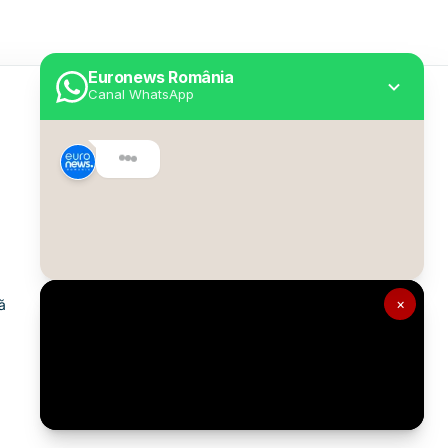
Euronews România
Canal WhatsApp
Utile
Despre Euronews
Declarație accesibilitate
Politica Cookie
Politica de confidențialitate
×
ă
Formular de contact
Transparență în utilizarea AI
Gestionați preferințele