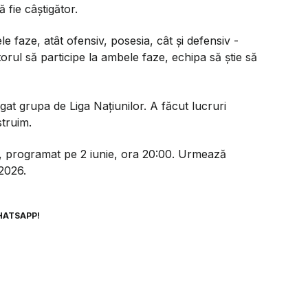
 fie câștigător.
 faze, atât ofensiv, posesia, cât și defensiv -
orul să participe la ambele faze, echipa să știe să
at grupa de Liga Națiunilor. A făcut lucruri
struim.
i, programat pe 2 iunie, ora 20:00. Urmează
2026.
HATSAPP!