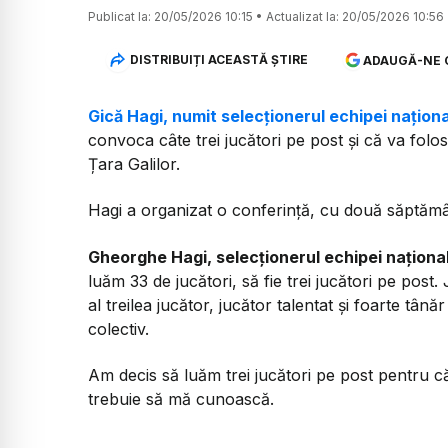
Publicat la:
20/05/2026 10:15
•
Actualizat la:
20/05/2026 10:56
DISTRIBUIȚI ACEASTĂ ȘTIRE
ADAUGĂ-NE 
Gică Hagi, numit selecționerul echipei naționa
convoca câte trei jucători pe post și că va folos
Țara Galilor.
Hagi a organizat o conferință, cu două săptămân
Gheorghe Hagi, selecționerul echipei naționa
luăm 33 de jucători, să fie trei jucători pe post.
al treilea jucător, jucător talentat și foarte tâ
colectiv.
Am decis să luăm trei jucători pe post pentru că, 
trebuie să mă cunoască.