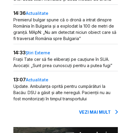
14:36
Actualitate
Premierul bulgar spune că o dronă a intrat dinspre
România în Bulgaria și a explodat la 100 de metri de
graniță. MApN: „Nu am detectat niciun obiect care să
fi traversat România spre Bulgaria”
14:33
Știri Externe
Frații Tate cer să fie eliberați pe cauțiune în SUA.
Avocații: „Sunt prea cunoscuți pentru a putea fugi”
13:07
Actualitate
Update. Ambulanța oprită pentru cumpărături la
Bacău: DSU a găsit și alte nereguli. Pacienții nu au
fost monitorizați în timpul transportului
VEZI MAI MULT