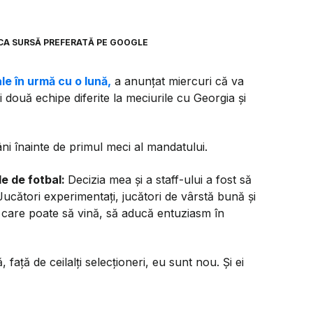
CA SURSĂ PREFERATĂ PE GOOGLE
le în urmă cu o lună,
a anunțat miercuri că va
i două echipe diferite la meciurile cu Georgia și
i înainte de primul meci al mandatului.
le de fotbal:
Decizia mea și a staff-ului a fost să
 Jucători experimentați, jucători de vârstă bună și
năr care poate să vină, să aducă entuziasm în
față de ceilalți selecționeri, eu sunt nou. Și ei