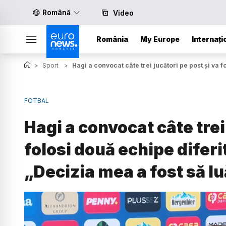
Română
Video
România
My Europe
Internați
>
Sport
>
Hagi a convocat câte trei jucători pe post și va 
FOTBAL
Hagi a convocat câte trei 
folosi două echipe diferi
„Decizia mea a fost să l