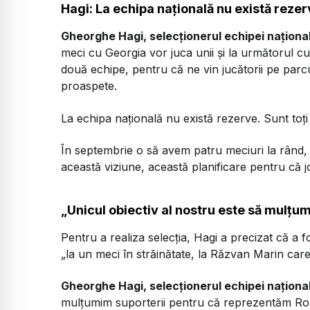
Hagi
:
La echipa națională nu există reze
Gheorghe Hagi, selecționerul echipei naționa
meci cu Georgia vor juca unii și la următorul cu
două echipe, pentru că ne vin jucătorii pe parc
proaspete.
La echipa națională nu există rezerve. Sunt toți 
În septembrie o să avem patru meciuri la rând, d
această viziune, această planificare pentru că joc
„Unicul obiectiv al nostru este să mulțu
Pentru a realiza selecția, Hagi a precizat că a f
„la un meci în străinătate, la Răzvan Marin care 
Gheorghe Hagi, selecționerul echipei naționa
mulțumim suporterii pentru că reprezentăm Român