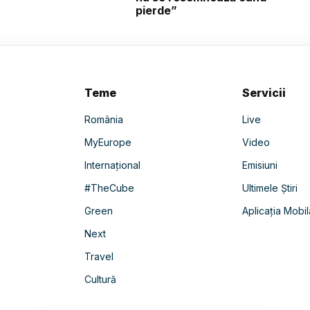
pierde”
Teme
Servicii
România
Live
MyEurope
Video
Internațional
Emisiuni
#TheCube
Ultimele Știri
Green
Aplicația Mobil
Next
Travel
Cultură