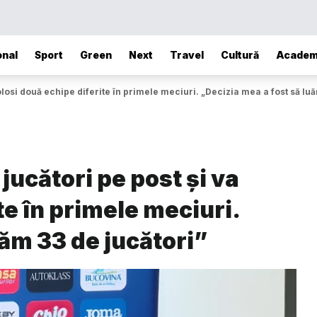
onal
Sport
Green
Next
Travel
Cultură
Academ
folosi două echipe diferite în primele meciuri. „Decizia mea a fost să luă
jucători pe post și va
te în primele meciuri.
uăm 33 de jucători”