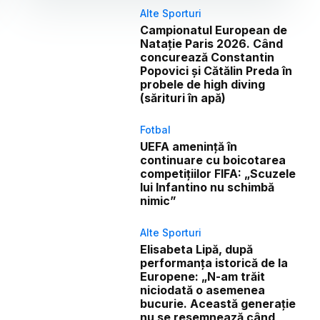
Alte Sporturi
Campionatul European de
Natație Paris 2026. Când
concurează Constantin
Popovici și Cătălin Preda în
probele de high diving
(sărituri în apă)
Fotbal
UEFA amenință în
continuare cu boicotarea
competițiilor FIFA: „Scuzele
lui Infantino nu schimbă
nimic”
Alte Sporturi
Elisabeta Lipă, după
performanța istorică de la
Europene: „N-am trăit
niciodată o asemenea
bucurie. Această generație
nu se resemnează când