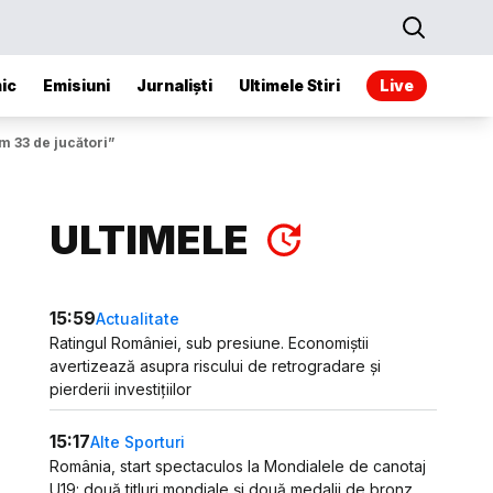
ic
Emisiuni
Jurnaliști
Ultimele Stiri
Live
m 33 de jucători”
ULTIMELE
15:59
Actualitate
Ratingul României, sub presiune. Economiștii
avertizează asupra riscului de retrogradare și
pierderii investițiilor
15:17
Alte Sporturi
România, start spectaculos la Mondialele de canotaj
U19: două titluri mondiale și două medalii de bronz