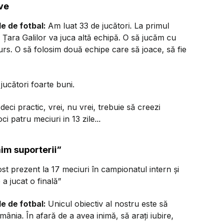
rve
le de fotbal:
Am luat 33 de jucători. La primul
 Țara Galilor va juca altă echipă. O să jucăm cu
urs. O să folosim două echipe care să joace, să fie
jucători foarte buni.
eci practic, vrei, nu vrei, trebuie să creezi
i patru meciuri in 13 zile...
mim suporterii”
ost prezent la 17 meciuri în campionatul intern și
a jucat o finală”
le de fotbal:
Unicul obiectiv al nostru este să
ia. În afară de a avea inimă, să arați iubire,