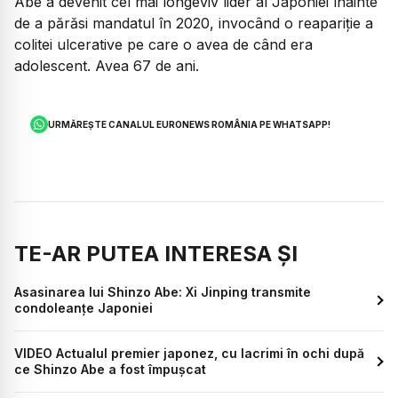
Abe a devenit cel mai longeviv lider al Japoniei înainte
de a părăsi mandatul în 2020, invocând o reapariție a
colitei ulcerative pe care o avea de când era
adolescent. Avea 67 de ani.
URMĂREȘTE CANALUL EURONEWS ROMÂNIA PE WHATSAPP!
TE-AR PUTEA INTERESA ȘI
Asasinarea lui Shinzo Abe: Xi Jinping transmite
condoleanţe Japoniei
VIDEO Actualul premier japonez, cu lacrimi în ochi după
ce Shinzo Abe a fost împușcat