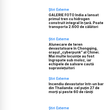
Știri Externe
GALERIE FOTO India a lansat
primul tren cu hidrogen
construit integral în țară. Poate
transporta 2.600 de călători
Știri Externe
Alunecare de teren
devastatoare în Chongqing,
orașul „cyberpunk” al Chinei.
Mai multe locuințe au fost
îngropate sub moloz, iar
echipele de salvare caută
supraviețuitori
Știri Externe
Incendiu devastator într-un bar
din Thailanda: cel puțin 27 de
morți și peste 60 de răniți
Știri Externe