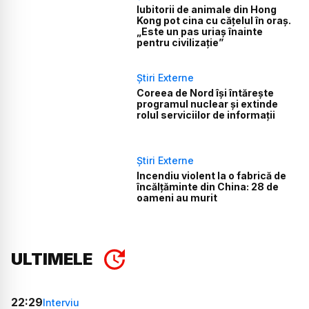
Iubitorii de animale din Hong
Kong pot cina cu cățelul în oraș.
„Este un pas uriaș înainte
pentru civilizație”
Știri Externe
Coreea de Nord își întărește
programul nuclear și extinde
rolul serviciilor de informații
Știri Externe
Incendiu violent la o fabrică de
încălţăminte din China: 28 de
oameni au murit
ULTIMELE
22:29
Interviu