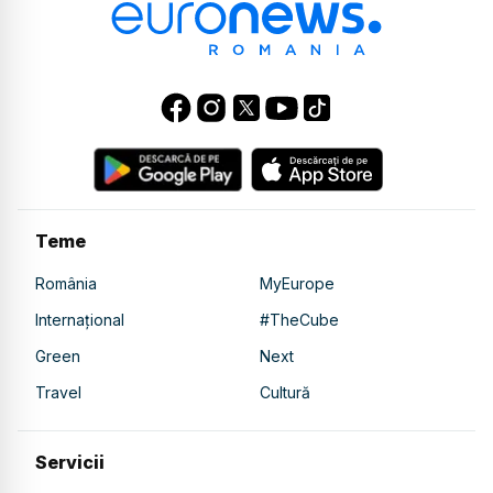
Teme
România
MyEurope
Internațional
#TheCube
Green
Next
Travel
Cultură
Servicii