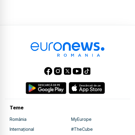
Teme
România
MyEurope
Internațional
#TheCube