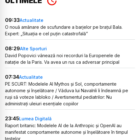
ULTIMELE
09:33
Actualitate
O nouă amânare de scufundare a barjelor pe brațul Bala.
Expert: „Situația e cel puțin catastrofală”
08:29
Alte Sporturi
David Popovici vânează noi recorduri la Europenele de
natație de la Paris. Va avea un rus ca adversar principal
07:34
Actualitate
PE SCURT: Modelele AI Mythos și Sol, comportamente
autonome și înșelătoare / Văduva lui Navalnîi îi îndeamnă pe
ruși să voteze Iabloko / Avertismentul pediatrilor: Nu
administrați uleiuri esențiale copiilor
23:45
Lumea Digitală
Raport britanic: Modelele AI de la Anthropic și OpenAI au
manifestat comportamente autonome și înșelătoare în timpul
testelor