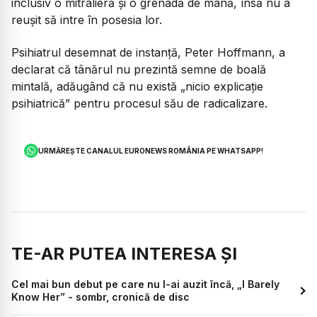
inclusiv o mitralieră și o grenadă de mână, însă nu a
reușit să intre în posesia lor.
Psihiatrul desemnat de instanță, Peter Hoffmann, a
declarat că tânărul nu prezintă semne de boală
mintală, adăugând că nu există „nicio explicație
psihiatrică” pentru procesul său de radicalizare.
URMĂREȘTE CANALUL EURONEWS ROMÂNIA PE WHATSAPP!
TE-AR PUTEA INTERESA ȘI
Cel mai bun debut pe care nu l-ai auzit încă, „I Barely
Know Her” - sombr, cronică de disc