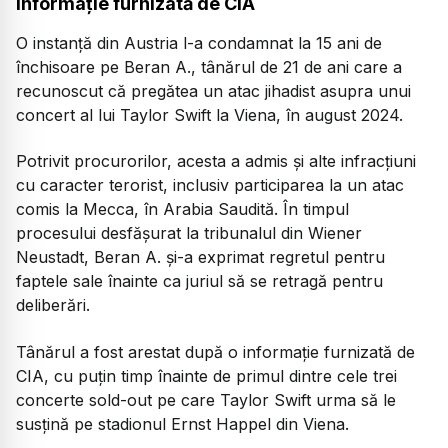
informație furnizată de CIA
O instanță din Austria l-a condamnat la 15 ani de
închisoare pe Beran A., tânărul de 21 de ani care a
recunoscut că pregătea un atac jihadist asupra unui
concert al lui Taylor Swift la Viena, în august 2024.
Potrivit procurorilor, acesta a admis și alte infracțiuni
cu caracter terorist, inclusiv participarea la un atac
comis la Mecca, în Arabia Saudită. În timpul
procesului desfășurat la tribunalul din Wiener
Neustadt, Beran A. și-a exprimat regretul pentru
faptele sale înainte ca juriul să se retragă pentru
deliberări.
Tânărul a fost arestat după o informație furnizată de
CIA, cu puțin timp înainte de primul dintre cele trei
concerte sold-out pe care Taylor Swift urma să le
susțină pe stadionul Ernst Happel din Viena.