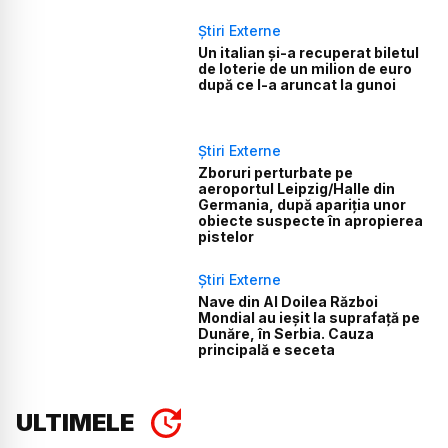
Știri Externe
Un italian și-a recuperat biletul
de loterie de un milion de euro
după ce l-a aruncat la gunoi
Știri Externe
Zboruri perturbate pe
aeroportul Leipzig/Halle din
Germania, după apariția unor
obiecte suspecte în apropierea
pistelor
Știri Externe
Nave din Al Doilea Război
Mondial au ieșit la suprafață pe
Dunăre, în Serbia. Cauza
principală e seceta
ULTIMELE