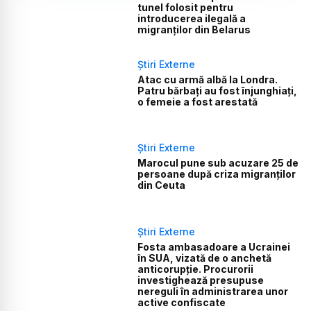
tunel folosit pentru
introducerea ilegală a
migranților din Belarus
Știri Externe
Atac cu armă albă la Londra.
Patru bărbați au fost înjunghiați,
o femeie a fost arestată
Știri Externe
Marocul pune sub acuzare 25 de
persoane după criza migranților
din Ceuta
Știri Externe
Fosta ambasadoare a Ucrainei
în SUA, vizată de o anchetă
anticorupție. Procurorii
investighează presupuse
nereguli în administrarea unor
active confiscate