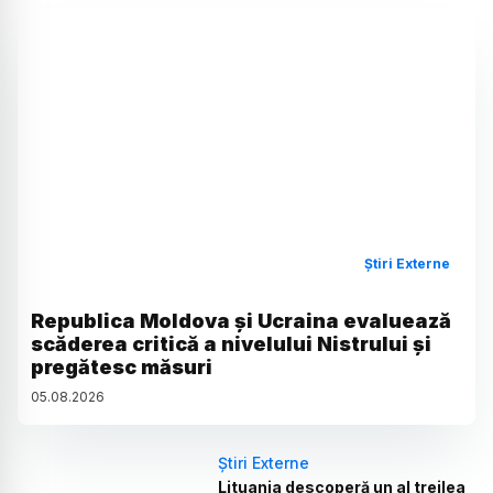
Știri Externe
Republica Moldova și Ucraina evaluează
scăderea critică a nivelului Nistrului și
pregătesc măsuri
05
.
08
.
2026
Știri Externe
Lituania descoperă un al treilea