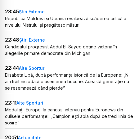
23:45
Știri Externe
Republica Moldova și Ucraina evaluează scăderea critică a
nivelului Nistrului și pregătesc măsuri
22:48
Știri Externe
Candidatul progresist Abdul El-Sayed obține victoria în
alegerile primare democrate din Michigan
22:44
Alte Sporturi
Elisabeta Lipă, după performanța istorică de la Europene: „N-
am trăit niciodată o asemenea bucurie. Această generație nu
se resemnează când pierde”
22:11
Alte Sporturi
Medaliații Europei la canotaj, interviu pentru Euronews din
culisele performanței: „Campion ești abia după ce treci linia de
sosire”
20:51
Actualitate