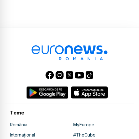
Teme
România
MyEurope
Internațional
#TheCube