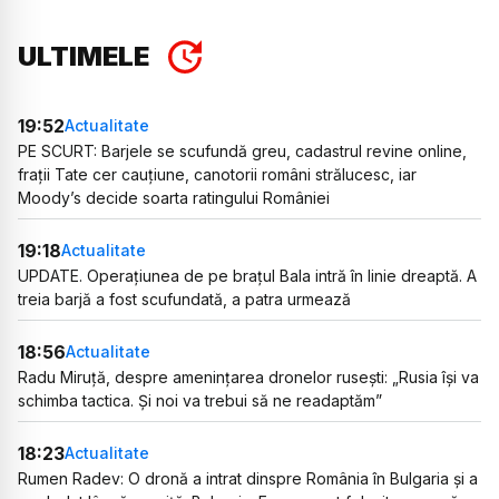
ULTIMELE
19:52
Actualitate
PE SCURT: Barjele se scufundă greu, cadastrul revine online,
frații Tate cer cauțiune, canotorii români strălucesc, iar
Moody’s decide soarta ratingului României
19:18
Actualitate
UPDATE. Operațiunea de pe brațul Bala intră în linie dreaptă. A
treia barjă a fost scufundată, a patra urmează
18:56
Actualitate
Radu Miruță, despre amenințarea dronelor rusești: „Rusia își va
schimba tactica. Și noi va trebui să ne readaptăm”
18:23
Actualitate
Rumen Radev: O dronă a intrat dinspre România în Bulgaria și a