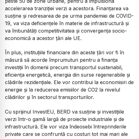
peste 50 de zone urbane, pentru a impulsiona
accelerarea tranziţiei verzi a acestora. Finanţarea va
susţine şi redresarea de pe urma pandemiei de COVID-
19, va viza deficienţele în materie de infrastructură şi
va îmbunătăţi competitivitatea şi convergenţa socio-
economică a acestor ţări ale UE.
În plus, instituţiile financiare din aceste ţări vor fi în
măsură să acorde împrumuturi pentru a finanţa
investiţii în domenii precum transportul sustenabil,
eficienţa energetică, energia din surse regenerabile şi
clădirile rezidenţiale. Ele vor contribui la economisiri de
energie şi la reducerea emisiilor de CO2 la nivelul
clădirilor şi în sectorul transporturilor.
Cu sprijinul InvestEU, BERD va susţine şi investiţiile
verzi într-o gamă largă de proiecte industriale şi de
infrastructură. Ele vor viza îndeosebi întreprinderile
private care se confruntă cu costuri tot mai mari ale