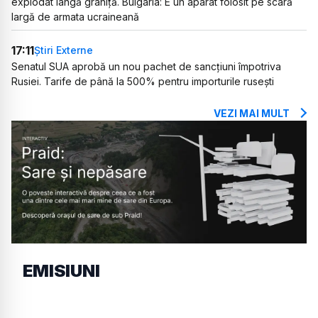
explodat lângă graniță. Bulgaria: E un aparat folosit pe scară
largă de armata ucraineană
17:11
Știri Externe
Senatul SUA aprobă un nou pachet de sancțiuni împotriva
Rusiei. Tarife de până la 500% pentru importurile rusești
VEZI MAI MULT
EMISIUNI