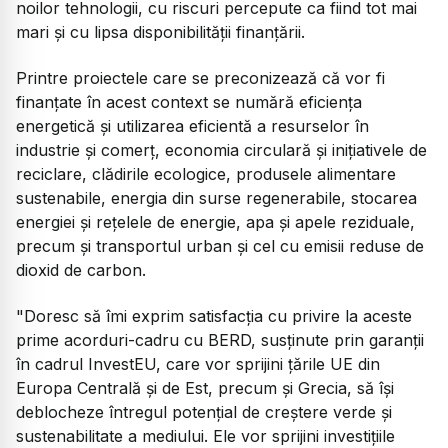
noilor tehnologii, cu riscuri percepute ca fiind tot mai
mari şi cu lipsa disponibilităţii finanţării.
Printre proiectele care se preconizează că vor fi
finanţate în acest context se numără eficienţa
energetică şi utilizarea eficientă a resurselor în
industrie şi comerţ, economia circulară şi iniţiativele de
reciclare, clădirile ecologice, produsele alimentare
sustenabile, energia din surse regenerabile, stocarea
energiei şi reţelele de energie, apa şi apele reziduale,
precum şi transportul urban şi cel cu emisii reduse de
dioxid de carbon.
"Doresc să îmi exprim satisfacţia cu privire la aceste
prime acorduri-cadru cu BERD, susţinute prin garanţii
în cadrul InvestEU, care vor sprijini ţările UE din
Europa Centrală şi de Est, precum şi Grecia, să îşi
deblocheze întregul potenţial de creştere verde şi
sustenabilitate a mediului. Ele vor sprijini investiţiile