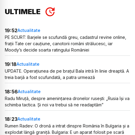
ULTIMELE
19:52
Actualitate
PE SCURT: Barjele se scufundă greu, cadastrul revine online,
frații Tate cer cauțiune, canotorii români strălucesc, iar
Moody’s decide soarta ratingului României
19:18
Actualitate
UPDATE. Operațiunea de pe brațul Bala intră în linie dreaptă. A
treia barjă a fost scufundată, a patra urmează
18:56
Actualitate
Radu Miruță, despre amenințarea dronelor rusești: „Rusia își va
schimba tactica. Și noi va trebui să ne readaptăm”
18:23
Actualitate
Rumen Radev: O dronă a intrat dinspre România în Bulgaria și a
explodat lângă graniță. Bulgaria: E un aparat folosit pe scară