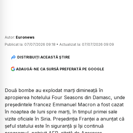
Autor:
Euronews
Publicat la:
07/07/2026 09:18
•
Actualizat la:
07/07/2026 09:09
DISTRIBUIȚI ACEASTĂ ȘTIRE
ADAUGĂ-NE CA SURSĂ PREFERATĂ PE GOOGLE
Două bombe au explodat marți dimineață în
apropierea hotelului Four Seasons din Damasc, unde
președintele francez Emmanuel Macron a fost cazat
în noaptea de luni spre marți, în timpul primei sale
vizite oficiale în Siria. Președinția Franței a anunțat că
șeful statului este în siguranță și își continuă
programul, potrivit AFP, citată de Agerpres.