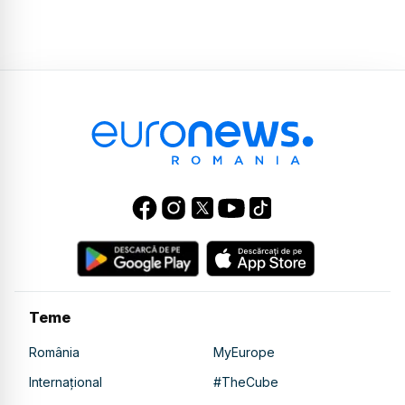
Teme
România
MyEurope
Internațional
#TheCube