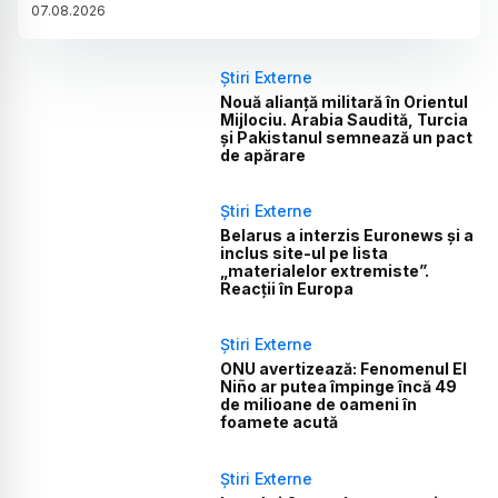
07
.
08
.
2026
Știri Externe
Nouă alianță militară în Orientul
Mijlociu. Arabia Saudită, Turcia
și Pakistanul semnează un pact
de apărare
Știri Externe
Belarus a interzis Euronews și a
inclus site-ul pe lista
„materialelor extremiste”.
Reacții în Europa
Știri Externe
ONU avertizează: Fenomenul El
Niño ar putea împinge încă 49
de milioane de oameni în
foamete acută
Știri Externe