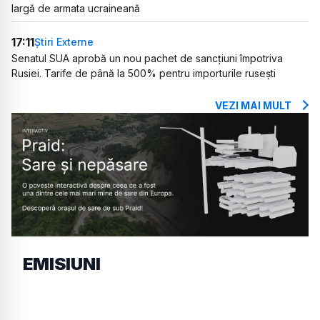
largă de armata ucraineană
17:11
Știri Externe
Senatul SUA aprobă un nou pachet de sancțiuni împotriva
Rusiei. Tarife de până la 500% pentru importurile rusești
VEZI MAI MULT
EMISIUNI