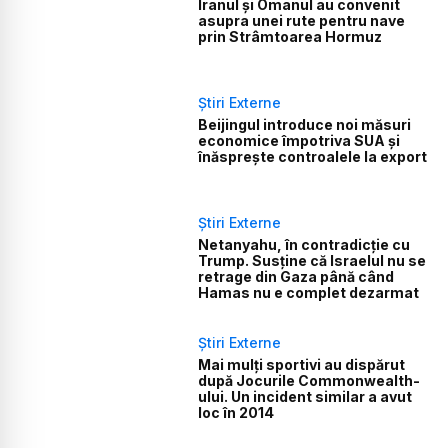
Iranul și Omanul au convenit
asupra unei rute pentru nave
prin Strâmtoarea Hormuz
Știri Externe
Beijingul introduce noi măsuri
economice împotriva SUA și
înăsprește controalele la export
Știri Externe
Netanyahu, în contradicție cu
Trump. Susține că Israelul nu se
retrage din Gaza până când
Hamas nu e complet dezarmat
Știri Externe
Mai mulți sportivi au dispărut
după Jocurile Commonwealth-
ului. Un incident similar a avut
loc în 2014