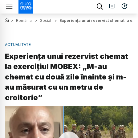
>
România
>
Social
>
Experiența unui rezervist chemat la exe
ACTUALITATE
Experiența unui rezervist chemat
la exercițiul MOBEX: „M-au
chemat cu două zile înainte și m-
au măsurat cu un metru de
croitorie”