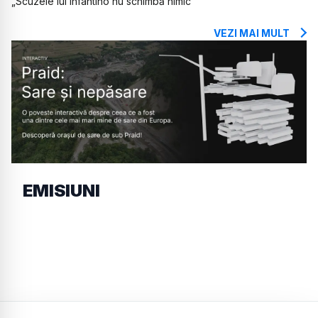
„Scuzele lui Infantino nu schimbă nimic”
VEZI MAI MULT
EMISIUNI