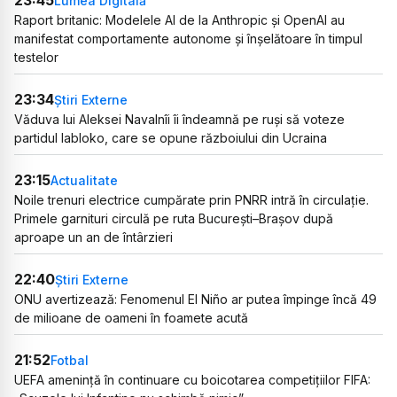
23:45
Lumea Digitală
Raport britanic: Modelele AI de la Anthropic și OpenAI au
manifestat comportamente autonome și înșelătoare în timpul
testelor
23:34
Știri Externe
Văduva lui Aleksei Navalnîi îi îndeamnă pe ruși să voteze
partidul Iabloko, care se opune războiului din Ucraina
23:15
Actualitate
Noile trenuri electrice cumpărate prin PNRR intră în circulație.
Primele garnituri circulă pe ruta București–Brașov după
aproape un an de întârzieri
22:40
Știri Externe
ONU avertizează: Fenomenul El Niño ar putea împinge încă 49
de milioane de oameni în foamete acută
21:52
Fotbal
UEFA amenință în continuare cu boicotarea competițiilor FIFA: