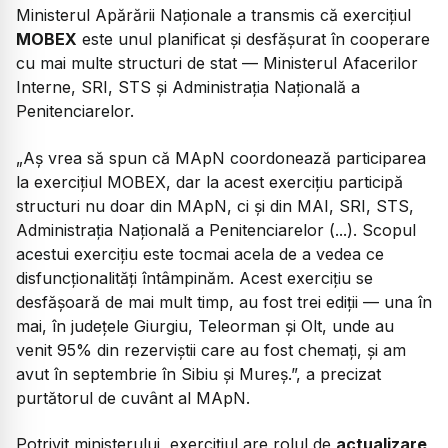
Ministerul Apărării Naționale a transmis că exercițiul
MOBEX
este unul planificat și desfășurat în cooperare
cu mai multe structuri de stat — Ministerul Afacerilor
Interne, SRI, STS și Administrația Națională a
Penitenciarelor.
„Aș vrea să spun că MApN coordonează participarea
la exercițiul MOBEX, dar la acest exercițiu participă
structuri nu doar din MApN, ci și din MAI, SRI, STS,
Administrația Națională a Penitenciarelor (...). Scopul
acestui exercițiu este tocmai acela de a vedea ce
disfuncționalități întâmpinăm. Acest exercițiu se
desfășoară de mai mult timp, au fost trei ediții — una în
mai, în județele Giurgiu, Teleorman și Olt, unde au
venit 95% din rezerviștii care au fost chemați, și am
avut în septembrie în Sibiu și Mureș.”, a precizat
purtătorul de cuvânt al MApN.
Potrivit ministerului, exercițiul are rolul de
actualizare