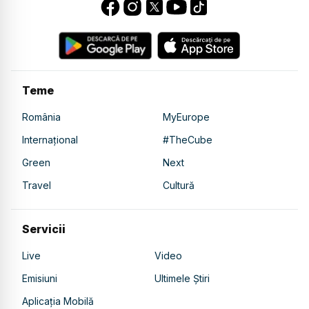
Teme
România
MyEurope
Internațional
#TheCube
Green
Next
Travel
Cultură
Servicii
Live
Video
Emisiuni
Ultimele Știri
Aplicația Mobilă