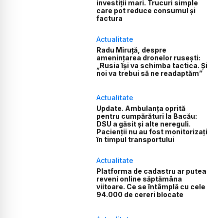
investiții mari. Trucuri simple
care pot reduce consumul și
factura
Actualitate
Radu Miruță, despre
amenințarea dronelor rusești:
„Rusia își va schimba tactica. Și
noi va trebui să ne readaptăm”
Actualitate
Update. Ambulanța oprită
pentru cumpărături la Bacău:
DSU a găsit și alte nereguli.
Pacienții nu au fost monitorizați
în timpul transportului
Actualitate
Platforma de cadastru ar putea
reveni online săptămâna
viitoare. Ce se întâmplă cu cele
94.000 de cereri blocate