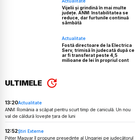
Actualitate
Vijelii și grindină în mai multe
județe. ANM: Instabilitatea se
reduce, dar furtunile continuă
sâmbătă
Actualitate
Fostă directoare de la Electrica
Serv, trimisă în judecată după ce
ar fi transferat peste 4,5
milioane de lei în propriul cont
ULTIMELE
13:20
Actualitate
ANM: România a scăpat pentru scurt timp de caniculă. Un nou
val de căldură lovește țara de luni
12:52
Știri Externe
Péter Magyar îl propune președinte al Ungariei pe judecătorul