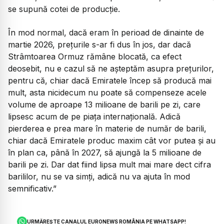
se supună cotei de producție.
În mod normal, dacă eram în perioad de dinainte de
martie 2026, prețurile s-ar fi dus în jos, dar dacă
Strâmtoarea Ormuz rămâne blocată, ca efect
deosebit, nu e cazul să ne așteptăm asupra prețurilor,
pentru că, chiar dacă Emiratele încep să producă mai
mult, asta nicidecum nu poate să compenseze acele
volume de aproape 13 milioane de barili pe zi, care
lipsesc acum de pe piața internațională. Adică
pierderea e prea mare în materie de număr de barili,
chiar dacă Emiratele produc maxim cât vor putea și au
în plan ca, până în 2027, să ajungă la 5 milioane de
barili pe zi. Dar dat fiind lipsa mult mai mare dect cifra
barililor, nu se va simți, adică nu va ajuta în mod
semnificativ.”
URMĂREȘTE CANALUL EURONEWS ROMÂNIA PE WHATSAPP!