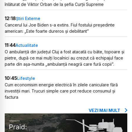
înlăturat de Viktor Orban de la șefia Curții Supreme
12:18
Știri Externe
Cancerul lui Joe Biden s-a extins. Fiul fostului președinte
american: „Este foarte dureros și debilitant”
11:44
Actualitate
O ambulanță din județul Cluj a fost atacată cu bâte, topoare și
pietre, după ce mai mulți localnici au crezut că echipajul face
parte din așa-numita „ambulanță neagră care fură copii”.
10:45
Lifestyle
Cum economisim energie electrică în zilele caniculare fără
investiții mari. Trucuri simple care pot reduce consumul și
factura
VEZI MAI MULT