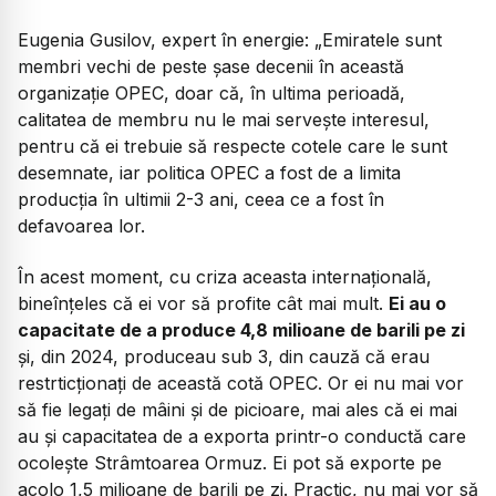
Eugenia Gusilov, expert în energie:
„Emiratele sunt
membri vechi de peste șase decenii în această
organizație OPEC, doar că, în ultima perioadă,
calitatea de membru nu le mai servește interesul,
pentru că ei trebuie să respecte cotele care le sunt
desemnate, iar politica OPEC a fost de a limita
producția în ultimii 2-3 ani, ceea ce a fost în
defavoarea lor.
În acest moment, cu criza aceasta internațională,
bineînțeles că ei vor să profite cât mai mult.
Ei au o
capacitate de a produce 4,8 milioane de barili pe zi
și, din 2024, produceau sub 3, din cauză că erau
restrticționați de această cotă OPEC. Or ei nu mai vor
să fie legați de mâini și de picioare, mai ales că ei mai
au și capacitatea de a exporta printr-o conductă care
ocolește Strâmtoarea Ormuz. Ei pot să exporte pe
acolo 1,5 milioane de barili pe zi. Practic, nu mai vor să