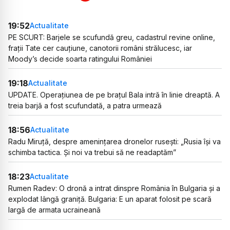
19:52
Actualitate
PE SCURT: Barjele se scufundă greu, cadastrul revine online,
frații Tate cer cauțiune, canotorii români strălucesc, iar
Moody’s decide soarta ratingului României
19:18
Actualitate
UPDATE. Operațiunea de pe brațul Bala intră în linie dreaptă. A
treia barjă a fost scufundată, a patra urmează
18:56
Actualitate
Radu Miruță, despre amenințarea dronelor rusești: „Rusia își va
schimba tactica. Și noi va trebui să ne readaptăm”
18:23
Actualitate
Rumen Radev: O dronă a intrat dinspre România în Bulgaria și a
explodat lângă graniță. Bulgaria: E un aparat folosit pe scară
largă de armata ucraineană