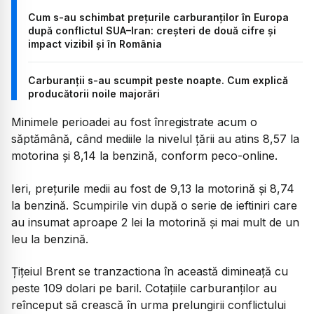
Cum s-au schimbat prețurile carburanților în Europa
după conflictul SUA–Iran: creșteri de două cifre și
impact vizibil și în România
Carburanții s-au scumpit peste noapte. Cum explică
producătorii noile majorări
Minimele perioadei au fost înregistrate acum o
săptămână, când mediile la nivelul țării au atins 8,57 la
motorina și 8,14 la benzină, conform peco-online.
Ieri, prețurile medii au fost de 9,13 la motorină și 8,74
la benzină. Scumpirile vin după o serie de ieftiniri care
au insumat aproape 2 lei la motorină și mai mult de un
leu la benzină.
Țițeiul Brent se tranzactiona în această dimineață cu
peste 109 dolari pe baril. Cotațiile carburanților au
reînceput să crească în urma prelungirii conflictului