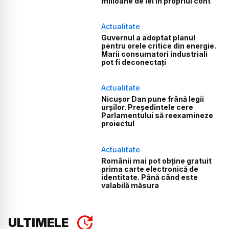
milioane de lei în propriul cont
Actualitate
Guvernul a adoptat planul
pentru orele critice din energie.
Marii consumatori industriali
pot fi deconectați
Actualitate
Nicușor Dan pune frână legii
urșilor. Președintele cere
Parlamentului să reexamineze
proiectul
Actualitate
Românii mai pot obține gratuit
prima carte electronică de
identitate. Până când este
valabilă măsura
ULTIMELE