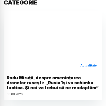
CATEGORIE
Actualitate
Radu Miruță, despre amenințarea
dronelor rusești: „Rusia își va schimba
tactica. Și noi va trebui să ne readaptăm”
08
.
08
.
2026