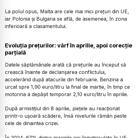
La polul opus, Malta are cele mai mici prețuri din UE,
iar Polonia și Bulgaria se află, de asemenea, în zona
inferioară a clasamentului.
Evoluția prețurilor: vârf în aprilie, apoi corecție
parțială
Datele săptămânale arată că prețurile au început să
crească înainte de declanșarea conflictului,
accelerând după atacurile din februarie. Benzina a
urcat spre 1,90 euro/litru la final de martie, în timp ce
motorina a depășit temporar 2,10 euro/litru în aprilie.
După armistițiul din 8 aprilie, piețele au reacționat
printr-o ușoară scădere, însă nivelurile rămân peste
cele de dinaintea crizei.
În 2024, 67% dintre mașinile noi înmatriculate în UE