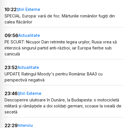
10:22
Știri Externe
SPECIAL. Europa: vară de foc. Mărturiile românilor fugiți din
calea flăcărilor
09:56
Actualitate
PE SCURT: Nicușor Dan retrimite legea urșilor, Rusia vrea să
interzică singurul partid anti-război, iar Europa fierbe sub
caniculă
23:52
Actualitate
UPDATE Ratingul Moody's pentru România: BAA3 cu
perspectivă negativă
23:46
Știri Externe
Descoperire uluitoare în Dunăre, la Budapesta: o motocicletă
militară și rămășițele a doi soldați germani, scoase la iveală de
secetă
22:29
Interviu