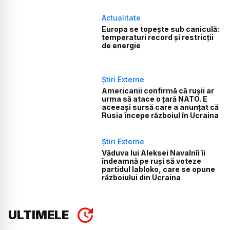
Actualitate
Europa se topește sub caniculă:
temperaturi record și restricții
de energie
Știri Externe
Americanii confirmă că rușii ar
urma să atace o țară NATO. E
aceeași sursă care a anunțat că
Rusia începe războiul în Ucraina
Știri Externe
Văduva lui Aleksei Navalnîi îi
îndeamnă pe ruși să voteze
partidul Iabloko, care se opune
războiului din Ucraina
ULTIMELE