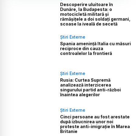
Descoperire uluitoare în
Dunăre, la Budapesta: o
motocicletă militară și
rămășițele a doi soldați germani,
scoase la iveală de secetă
Știri Externe
Spania amenință Italia cu măsuri
reciproce din cauza
controalelor la frontieră
Știri Externe
Rusia: Curtea Supremă
analizează interzicerea
singurului partid anti-război
înaintea alegerilor
Știri Externe
Cinci persoane au fost arestate
după izbucnirea unor noi
proteste anti-imigrație în Marea
Britanie