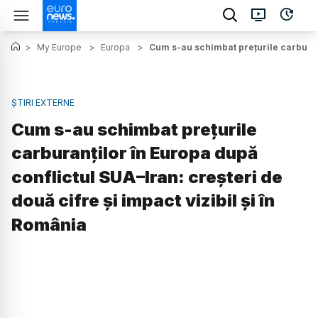
>
My Europe
>
Europa
>
Cum s-au schimbat prețurile carburanț
ȘTIRI EXTERNE
Cum s-au schimbat prețurile
carburanților în Europa după
conflictul SUA–Iran: creșteri de
două cifre și impact vizibil și în
România